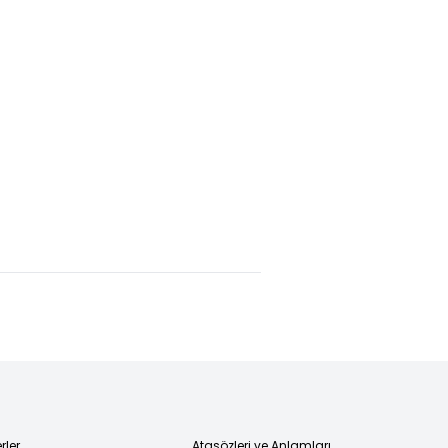
rler
Atasözleri ve Anlamları