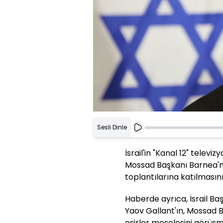
Sesli Dinle
İsrail'in "Kanal 12" telev
Mossad Başkanı Barnea'nın
toplantılarına katılmasını 
Haberde ayrıca, İsrail 
Yaov Gallant'ın, Mossad Ba
esirler meselesini görüşme