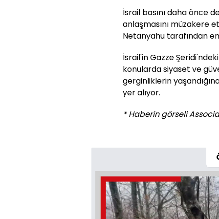
İsrail basını daha önce de
anlaşmasını müzakere etm
Netanyahu tarafından enge
İsrail'in Gazze Şeridi'ndeki s
konularda siyaset ve güv
gerginliklerin yaşandığın
yer alıyor.
* Haberin görseli Associat