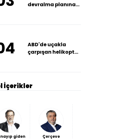
03
devralma planına"
tepkiler
04
ABD'de uçakla
çarpışan helikopter
kazasında yeni
detay
l İçerikler
nayıp giden
Çerçeve
Savaş
İki "hain