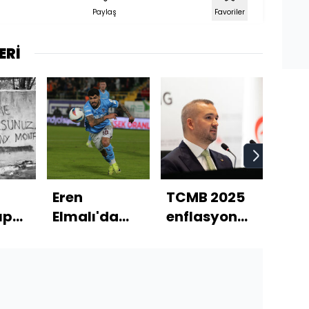
Paylaş
Favoriler
ERİ
Eren
TCMB 2025
Gal
ıp
Elmalı'da
enflasyon
Fra
pürüz çıktı!
tahminini
için
yükseltti
gör
n
baş