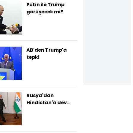
Putin ile Trump
görüşecek mi?
AB'den Trump'a
tepki
Rusya'dan
Hindistan'a dev
savunma sanayi
ihracatı