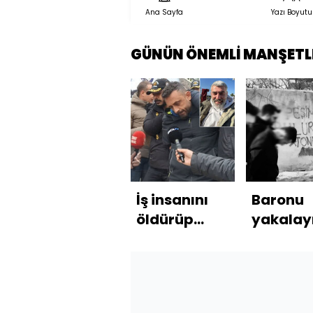
Ana Sayfa
Yazı Boyutu
GÜNÜN ÖNEMLİ MANŞETL
İş insanını
Baronu
öldürüp
yakalay
üzerine kireç
yazdığı
döküp
yazının
gömmüşler!
yanında
geçtiler!