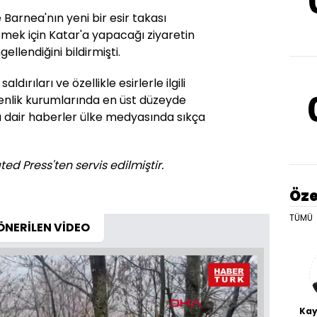
 Barnea'nın yeni bir esir takası
ek için Katar'a yapacağı ziyaretin
llendiğini bildirmişti.
aldırıları ve özellikle esirlerle ilgili
enlik kurumlarında en üst düzeyde
a dair haberler ülke medyasında sıkça
ed Press'ten servis edilmiştir.
Öze
TÜMÜ
ÖNERİLEN VİDEO
Kay