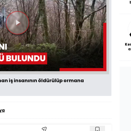
De
haf
a
bl
Videoyu
Oynat
Ke
a
nan iş insanının öldürülüp ormana
ya