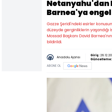
Netanyahu'dan 
Barnea'ya engel
Gazze Şeridi'ndeki esirler konusu
düzeyde gerginliklerin yaşandığı
Mossad Başkanı David Barnea'nın g
bildirildi.
Giriş:
26.12.20
Anadolu Ajansı
Güncelleme
ABONE OL