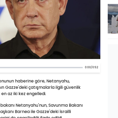
0:00
/
0:52
izyonunun haberine göre, Netanyahu,
 Gazze'deki çatışmalarla ilgili güvenlik
en az iki kez engelledi.
Başbakanı Netanyahu'nun, Savunma Bakanı
şkanı Barnea ile Gazze'deki İsrailli
sini de engellediği ifade edildi.