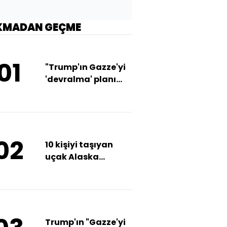
KMADAN GEÇME
01
"Trump'ın Gazze'yi
'devralma' planı
anlaşılmaz"
02
10 kişiyi taşıyan
uçak Alaska
üzerinde kayboldu
Trump'ın "Gazze'yi