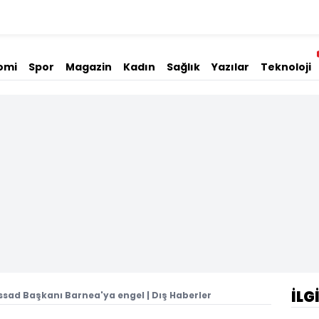
omi
Spor
Magazin
Kadın
Sağlık
Yazılar
Teknoloji
İLG
ad Başkanı Barnea'ya engel | Dış Haberler