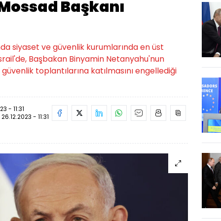
Mossad Başkanı
nda siyaset ve güvenlik kurumlarında en üst
 İsrail'de, Başbakan Binyamin Netanyahu'nun
üvenlik toplantılarına katılmasını engellediği
23 - 11:31
:
26.12.2023 - 11:31