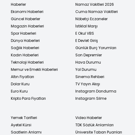
Haberler
Namaz Vakitleri 2026
Ekonomi Haberleri
Cuma Namazı Vakitleri
Güncel Haberler
Nöbetçi Eczaneler
Magazin Haberleri
İstiklal Marşı
Spor Haberleri
E Okul VBS
Dünya Haberleri
E Devlet Giriş
Sağlık Haberleri
Günlük Burç Yorumları
Kadın Haberleri
Son Depremler
Teknoloji Haberleri
Hava Durumu
Memur ve Emekli Haberleri
Yol Durumu
Altın Fiyatları
Sinema Rehberi
Dolar Kuru
TV Yayın Akışı
Euro Kuru
Instagram Dondurma
Kripto Para Fiyatları
Instagram Silme
Yemek Tarifleri
Video Haberler
Ayetel Kürsi
TDK Sözlük Anlamları
Saatlerin Anlamı
Üniversite Taban Puanları