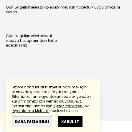
Günlük gelişmeleri takip edebilmek için habertürk uygulamasını
indirin
Günlük gelişmeleri sosyal
medya hesaplarından takip
edebilirsiniz.
Sizlere daha iyi bir hizmet sunabilmek için
sitemizde çerezlerden faydalanıyoruz.
Sitemizi kullanmaya devam ederek çerezleri
Powered by
Translate
kullanmamıza izin vermiş oluyorsunuz.
Detaylı bilgi almak için
‘Çerez Politikasını’
ve
‘Aydınlatma Metnini’
inceleyebilirsiniz.
Bu çeviride
Google Translete
kullanılmıştır.
Anlam ve çeviri hatalarından
haberturk.com
DAHA FAZLA BİLGİ
KABUL ET
sorumlu değildir.