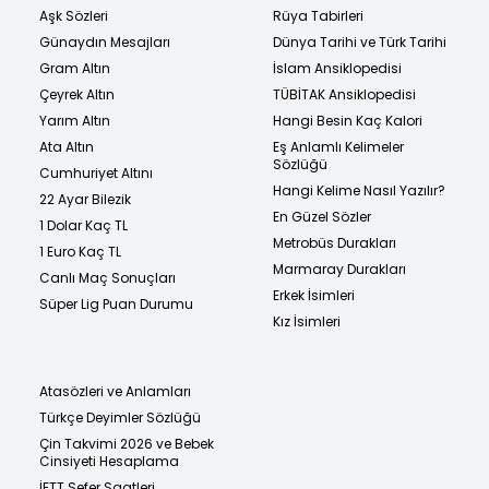
Aşk Sözleri
Rüya Tabirleri
Günaydın Mesajları
Dünya Tarihi ve Türk Tarihi
Gram Altın
İslam Ansiklopedisi
Çeyrek Altın
TÜBİTAK Ansiklopedisi
Yarım Altın
Hangi Besin Kaç Kalori
Ata Altın
Eş Anlamlı Kelimeler
Sözlüğü
Cumhuriyet Altını
Hangi Kelime Nasıl Yazılır?
22 Ayar Bilezik
En Güzel Sözler
1 Dolar Kaç TL
Metrobüs Durakları
1 Euro Kaç TL
Marmaray Durakları
Canlı Maç Sonuçları
Erkek İsimleri
Süper Lig Puan Durumu
Kız İsimleri
Atasözleri ve Anlamları
Türkçe Deyimler Sözlüğü
Çin Takvimi 2026 ve Bebek
Cinsiyeti Hesaplama
İETT Sefer Saatleri