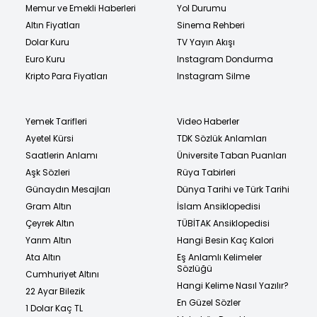
Memur ve Emekli Haberleri
Yol Durumu
Altın Fiyatları
Sinema Rehberi
Dolar Kuru
TV Yayın Akışı
Euro Kuru
Instagram Dondurma
Kripto Para Fiyatları
Instagram Silme
Yemek Tarifleri
Video Haberler
Ayetel Kürsi
TDK Sözlük Anlamları
Saatlerin Anlamı
Üniversite Taban Puanları
Aşk Sözleri
Rüya Tabirleri
Günaydın Mesajları
Dünya Tarihi ve Türk Tarihi
Gram Altın
İslam Ansiklopedisi
Çeyrek Altın
TÜBİTAK Ansiklopedisi
Yarım Altın
Hangi Besin Kaç Kalori
Ata Altın
Eş Anlamlı Kelimeler
Sözlüğü
Cumhuriyet Altını
Hangi Kelime Nasıl Yazılır?
22 Ayar Bilezik
En Güzel Sözler
1 Dolar Kaç TL