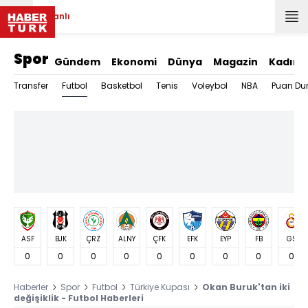
Canlı
Spor
Gündem
Ekonomi
Dünya
Magazin
Kadın
Futbol
Transfer
Basketbol
Tenis
Voleybol
NBA
Puan Du
ASF
BJK
ÇRZ
ALNY
ÇFK
EFK
EYP
FB
GS
0
0
0
0
0
0
0
0
0
Haberler
Spor
Futbol
Türkiye Kupası
Okan Buruk'tan iki
değişiklik - Futbol Haberleri