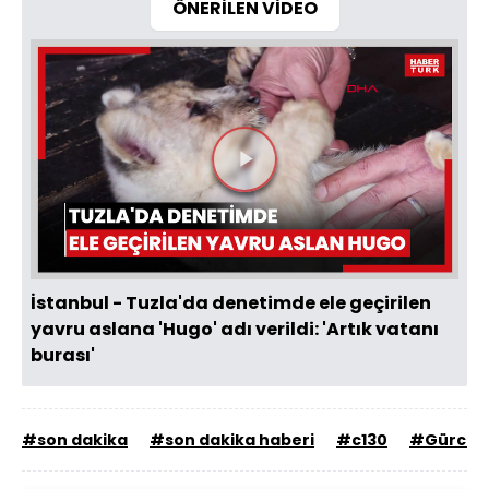
ÖNERİLEN VİDEO
Videoyu
Oynat
İstanbul - Tuzla'da denetimde ele geçirilen
yavru aslana 'Hugo' adı verildi: 'Artık vatanı
burası'
#son dakika
#son dakika haberi
#c130
#Gürcist