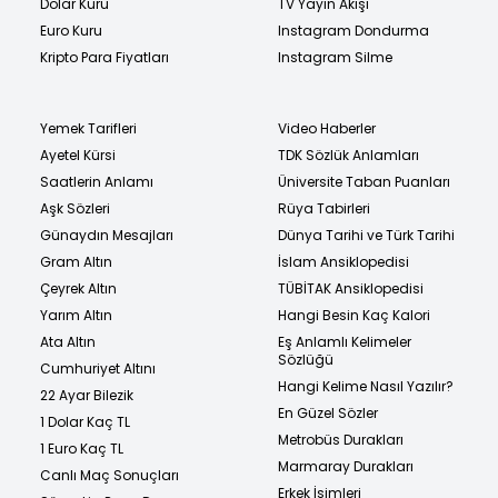
Dolar Kuru
TV Yayın Akışı
Euro Kuru
Instagram Dondurma
Kripto Para Fiyatları
Instagram Silme
Yemek Tarifleri
Video Haberler
Ayetel Kürsi
TDK Sözlük Anlamları
Saatlerin Anlamı
Üniversite Taban Puanları
Aşk Sözleri
Rüya Tabirleri
Günaydın Mesajları
Dünya Tarihi ve Türk Tarihi
Gram Altın
İslam Ansiklopedisi
Çeyrek Altın
TÜBİTAK Ansiklopedisi
Yarım Altın
Hangi Besin Kaç Kalori
Ata Altın
Eş Anlamlı Kelimeler
Sözlüğü
Cumhuriyet Altını
Hangi Kelime Nasıl Yazılır?
22 Ayar Bilezik
En Güzel Sözler
1 Dolar Kaç TL
Metrobüs Durakları
1 Euro Kaç TL
Marmaray Durakları
Canlı Maç Sonuçları
Erkek İsimleri