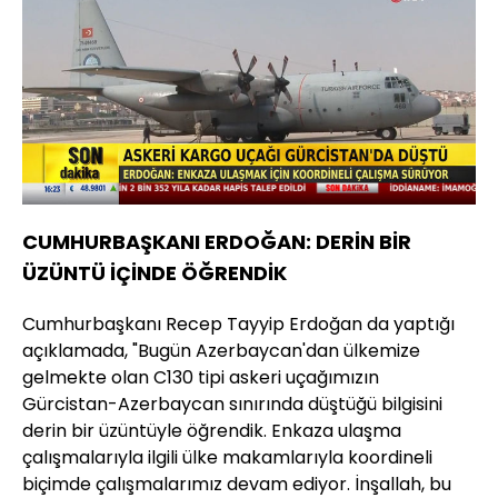
CUMHURBAŞKANI ERDOĞAN: DERİN BİR
ÜZÜNTÜ İÇİNDE ÖĞRENDİK
Cumhurbaşkanı Recep Tayyip Erdoğan da yaptığı
açıklamada, "Bugün Azerbaycan'dan ülkemize
gelmekte olan C130 tipi askeri uçağımızın
Gürcistan-Azerbaycan sınırında düştüğü bilgisini
derin bir üzüntüyle öğrendik. Enkaza ulaşma
çalışmalarıyla ilgili ülke makamlarıyla koordineli
biçimde çalışmalarımız devam ediyor. İnşallah, bu