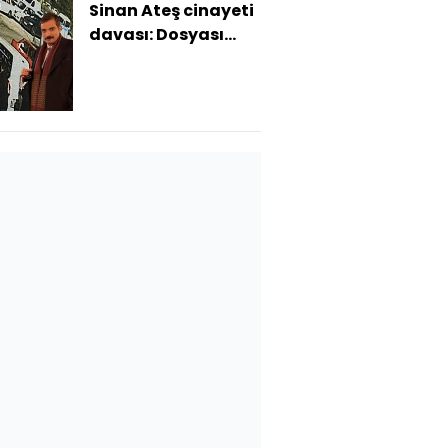
Sinan Ateş cinayeti
davası: Dosyası
ayrılan 2 sanık 6
Şubat'ta hakim
karşısına çıkacak