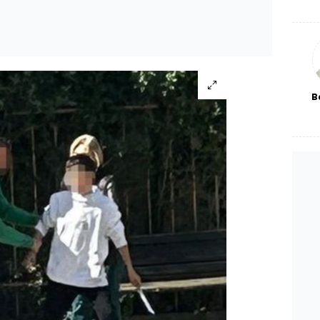
De
haf
a
bl
B
fab