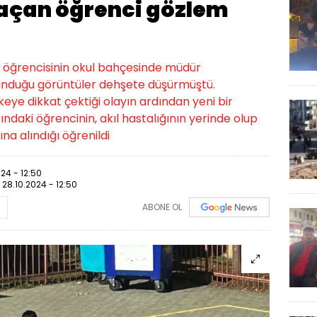
açan öğrenci gözlem
l öğrencisinin okul bahçesinde müdür
lunduğu görüntüler dehşete düşürmüştü.
ikeye dikkat çektiği olayın ardından yeni bir
ndaki öğrencinin, akıl hastalığının yerinde olup
ına alındığı öğrenildi
024 - 12:50
:
28.10.2024 - 12:50
ABONE OL