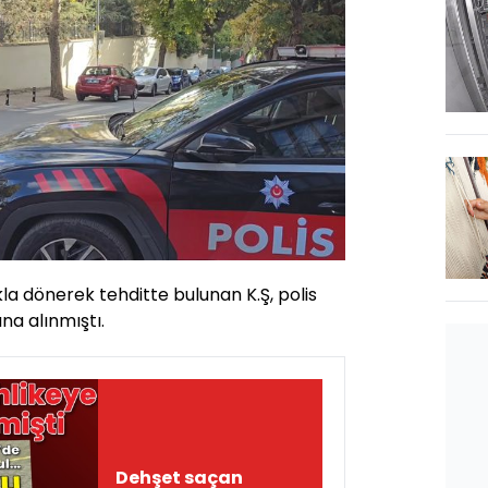
kla dönerek tehditte bulunan K.Ş, polis
na alınmıştı.
Dehşet saçan