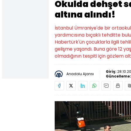
Okulda dehşet s
altına alındı!
İstanbul Ümraniye'de bir ortaoku
yardımcısına bıçaklı tehditte bu
Habertürk'ün çocuklarla ilgili tehl
gelişme yaşandı. Buna göre 12 yaşı
olmadığının tespiti için gözlem alt
Giriş:
28.10.2
Anadolu Ajansı
Güncelleme