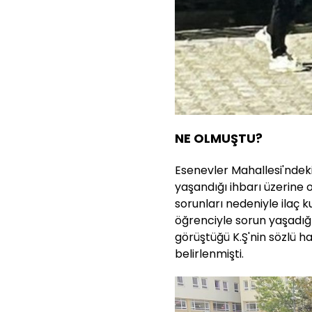
NE OLMUŞTU?
Esenevler Mahallesi'ndeki
yaşandığı ihbarı üzerine o
sorunları nedeniyle ilaç k
öğrenciyle sorun yaşadığı
görüştüğü K.Ş'nin sözlü h
belirlenmişti.