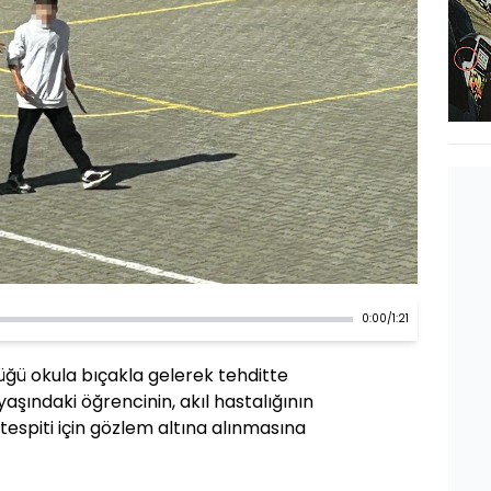
0:00
/
1:21
ğü okula bıçakla gelerek tehditte
yaşındaki öğrencinin, akıl hastalığının
tespiti için gözlem altına alınmasına