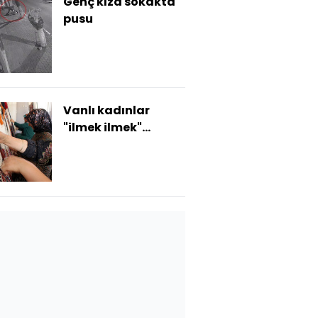
Genç kıza sokakta
pusu
Vanlı kadınlar
"ilmek ilmek"
yeniden
canlandırıyor