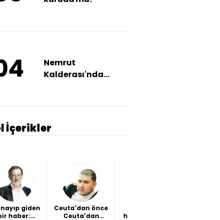
04
Nemrut
Kalderası'nda
"farkındalık"
temizliği
l İçerikler
nayıp giden
Ceuta'dan önce
Marvel'ın
Ağa Cam
bir haber:
Ceuta'dan
harika çocuğu
önün