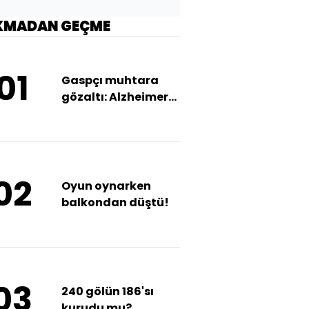
KMADAN GEÇME
01
Gaspçı muhtara
gözaltı: Alzheimer
hastası yaşlı adamı
dolandırmaya
kalktı
02
Oyun oynarken
balkondan düştü!
03
240 gölün 186'sı
kurudu mu?