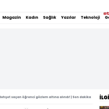
Magazin
Kadın
Sağlık
Yazılar
Teknoloji
G
İLG
ehşet saçan öğrenci gözlem altına alındı! | Son dakika