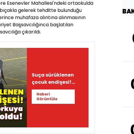
re Esenevler Mahallesi'ndeki ortaokulda
 bıçakla gelerek tehditte bulunduğu
BA
iplerince muhafaza alıntına alınmasının
yet Başsavcılığınca başlatılan
vcılığa çıkarıldı.
Suça sürüklenen
çocuk endişesi!
Tablo korkuya yol
Haberi
açtı
Görüntüle