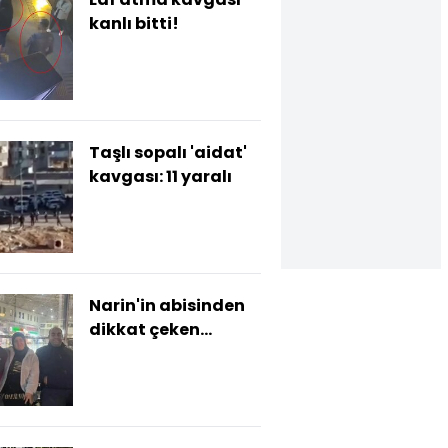
kanlı bitti!
Taşlı sopalı 'aidat'
kavgası: 11 yaralı
Narin'in abisinden
dikkat çeken
paylaşımlar!