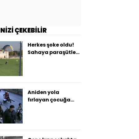
İNİZİ ÇEKEBİLİR
Herkes şoke oldu!
Sahaya paraşütle
indi!
Aniden yola
fırlayan çocuğa
çarptı