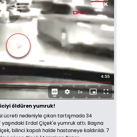
Videoyu
Oynat
Toplam
4:55
Süre
1x
Oynatma
Mini
Tam
360
Hızı
oynatıcı
Ekran
siciyi öldüren yumruk!
aksi ücreti nedeniyle çıkan tartışmada 34
57 yaşındaki Erdal Çiçek'e yumruk attı. Başına
ek, bilinci kapalı halde hastaneye kaldırıldı. 7