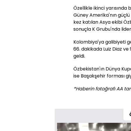
Özellikle ikinci yarısınd
Güney Amerika'nın güçlü t
kez katılan Asya ekibi Öz
sonuçla K Grubu'nda lider
Kolombiya'ya galibiyeti g
66. dakikada Luiz Diaz v
geldi.
Özbekistan'ın Dünya Kupas
ise Başakşehir forması g
*Haberin fotoğrafı AA tar