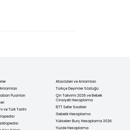
Fed faiz
Portekiz'e
llosunda
kararını
Kongo
anan
açıkladı
çelmesi!
ltere!
rler
Atasözleri ve Anlamları
 Anlamları
Türkçe Deyimler Sözlüğü
 Taban Puanları
Çin Takvimi 2026 ve Bebek
Cinsiyeti Hesaplama
eri
İETT Sefer Saatleri
i ve Türk Tarihi
Gebelik Hesaplama
klopedisi
Yükselen Burç Hesaplama 2026
siklopedisi
Yüzde Hesaplama