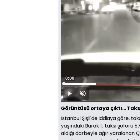
Süre
0:00
Yüklendi
:
16.82%
Oynat
Sesi
Aç
Görüntüsü ortaya çıktı... Tak
İstanbul Şişli'de iddiaya göre, t
yaşındaki Burak İ., taksi şoförü 
aldığı darbeyle ağır yaralanan Çiç