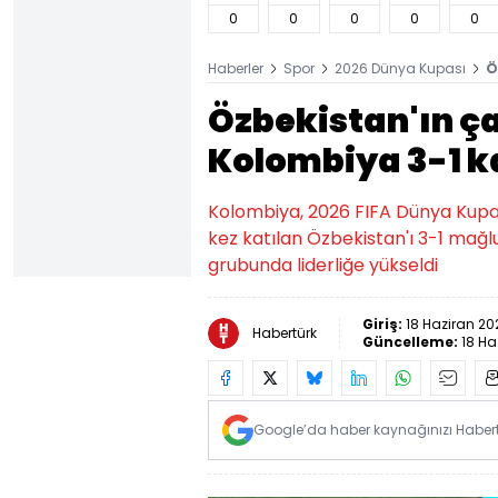
0
0
0
0
0
Haberler
Spor
2026 Dünya Kupası
Ö
Özbekistan'ın ç
Kolombiya 3-1 k
Kolombiya, 2026 FIFA Dünya Kupası
kez katılan Özbekistan'ı 3-1 mağl
grubunda liderliğe yükseldi
Giriş:
18 Haziran 20
Habertürk
Güncelleme:
18 Ha
Google’da haber kaynağınızı Habertü