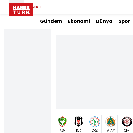
Canlı
Gündem
Ekonomi
Dünya
Spor
ASF
BJK
ÇRZ
ALNY
ÇFK