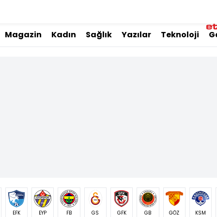
Magazin
Kadın
Sağlık
Yazılar
Teknoloji
G
EFK
EYP
FB
GS
GFK
GB
GÖZ
KSM