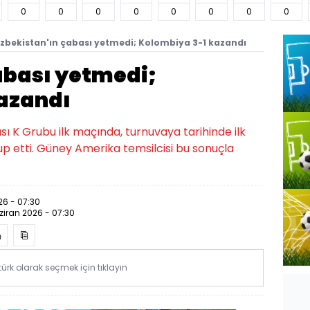
0
0
0
0
0
0
0
0
zbekistan'ın çabası yetmedi; Kolombiya 3-1 kazandı
abası yetmedi;
azandı
 K Grubu ilk maçında, turnuvaya tarihinde ilk
up etti. Güney Amerika temsilcisi bu sonuçla
26 - 07:30
ziran 2026 - 07:30
rk olarak seçmek için tıklayın