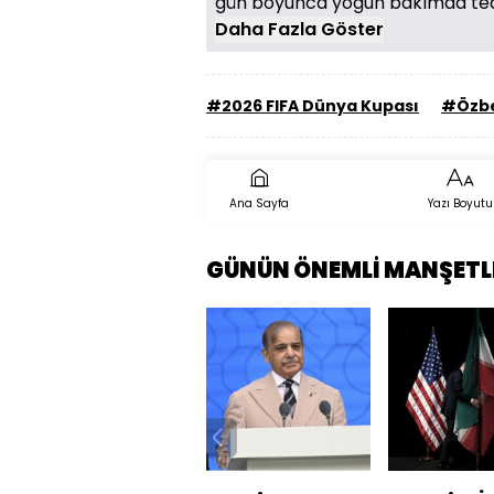
gün boyunca yoğun bakımda tedav
Daha Fazla Göster
#2026 FIFA Dünya Kupası
#Özbe
Ana Sayfa
Yazı Boyutu
GÜNÜN ÖNEMLİ MANŞETL