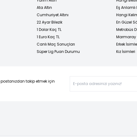
Yarım Altın
Hangi Besi
Ata Altın
Eş Anlamlı 
Cumhuriyet Altını
Hangi Kelim
22 Ayar Bilezik
En Güzel Sö
1 Dolar Kaç TL
Metrobüs D
1 Euro Kaç TL
Marmaray D
Canlı Maç Sonuçları
Erkek İsimle
Süper Lig Puan Durumu
Kız İsimleri
-postanızdan takip etmek için