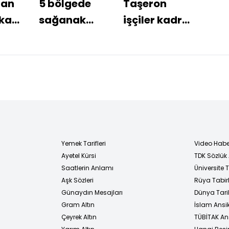
ran
5 bölgede
Taşeron
Gol
kat
sağanak
işçiler kadro
düe
uyarısı... 19
bekliyor
kaz
ı
kent için
İngi
'sarı' alarm!
Yemek Tarifleri
Video Habe
Ayetel Kürsi
TDK Sözlük
i
Saatlerin Anlamı
Üniversite
Aşk Sözleri
Rüya Tabirl
Günaydın Mesajları
Dünya Tarih
Gram Altın
İslam Ansi
Çeyrek Altın
TÜBİTAK An