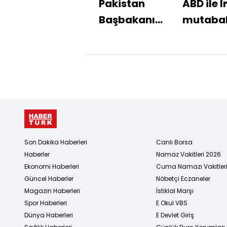
Pakistan
ABD ile İ
Başbakanı
mutaba
Şerif, ABD-
zaptını
İran
imzalad
mutabakatının
detaylarını
paylaştı
Son Dakika Haberleri
Canlı Borsa
Haberler
Namaz Vakitleri 2026
Ekonomi Haberleri
Cuma Namazı Vakitler
Güncel Haberler
Nöbetçi Eczaneler
Magazin Haberleri
İstiklal Marşı
Spor Haberleri
E Okul VBS
Dünya Haberleri
E Devlet Giriş