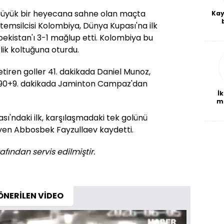
a büyük bir heyecana sahne olan maçta
Kay
emsilcisi Kolombiya, Dünya Kupası'na ilk
De
bekistan'ı 3-1 mağlup etti. Kolombiya bu
haf
a
lik koltuğuna oturdu.
bl
etiren goller 41. dakikada Daniel Munoz,
e 90+9. dakikada Jaminton Campaz'dan
İk
m
ı'ndaki ilk, karşılaşmadaki tek golünü
iyen Abbosbek Fayzullaev kaydetti.
afından servis edilmiştir.
ÖNERİLEN VİDEO