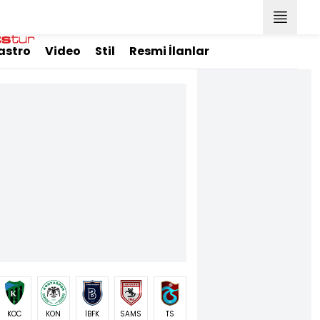
astro
Video
Stil
Resmi İlanlar
KOC
KON
İBFK
SAMS
TS