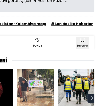
i gören Çiçek 14 Haziran Pazar ...
kistan-Kolombiya maçı
#Son dakika haberler
Paylaş
Favoriler
ERİ