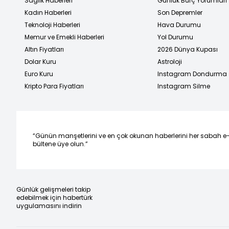
Sağlık Haberleri
Günlük Burç Yorumları
Kadın Haberleri
Son Depremler
Teknoloji Haberleri
Hava Durumu
Memur ve Emekli Haberleri
Yol Durumu
Altın Fiyatları
2026 Dünya Kupası
Dolar Kuru
Astroloji
Euro Kuru
Instagram Dondurma
Kripto Para Fiyatları
Instagram Silme
“Günün manşetlerini ve en çok okunan haberlerini her sabah e
bültene üye olun.”
Günlük gelişmeleri takip
edebilmek için habertürk
uygulamasını indirin