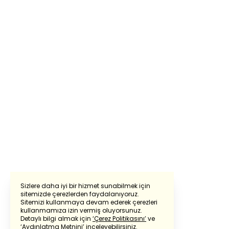
Sizlere daha iyi bir hizmet sunabilmek için
sitemizde çerezlerden faydalanıyoruz.
Sitemizi kullanmaya devam ederek çerezleri
Powered by
Translate
kullanmamıza izin vermiş oluyorsunuz.
Detaylı bilgi almak için
‘Çerez Politikasını’
ve
‘Aydınlatma Metnini’
inceleyebilirsiniz.