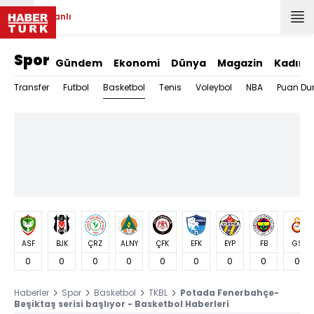
Canlı
Spor
Gündem
Ekonomi
Dünya
Magazin
Kadın
Basketbol
Transfer
Futbol
Tenis
Voleybol
NBA
Puan Du
ASF
BJK
ÇRZ
ALNY
ÇFK
EFK
EYP
FB
GS
0
0
0
0
0
0
0
0
0
Haberler
Spor
Basketbol
TKBL
Potada Fenerbahçe-
Beşiktaş serisi başlıyor - Basketbol Haberleri