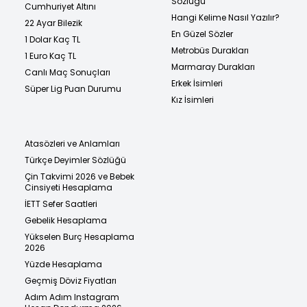
Sözlüğü
Cumhuriyet Altını
Hangi Kelime Nasıl Yazılır?
22 Ayar Bilezik
En Güzel Sözler
1 Dolar Kaç TL
Metrobüs Durakları
1 Euro Kaç TL
Marmaray Durakları
Canlı Maç Sonuçları
Erkek İsimleri
Süper Lig Puan Durumu
Kız İsimleri
Atasözleri ve Anlamları
Türkçe Deyimler Sözlüğü
Çin Takvimi 2026 ve Bebek
Cinsiyeti Hesaplama
İETT Sefer Saatleri
Gebelik Hesaplama
Yükselen Burç Hesaplama
2026
Yüzde Hesaplama
Geçmiş Döviz Fiyatları
Adım Adım Instagram