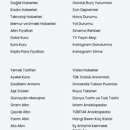
Sağlık Haberleri
Günlük Burç Yorumları
Kadın Haberleri
Son Depremler
Teknoloji Haberleri
Hava Durumu
Memur ve Emekli Haberleri
Yol Durumu
Altın Fiyatları
Sinema Rehberi
Dolar Kuru
TV Yayın Akışı
Euro Kuru
Instagram Dondurma
Kripto Para Fiyatları
Instagram Silme
Yemek Tarifleri
Video Haberler
Ayetel Kürsi
TDK Sözlük Anlamları
Saatlerin Anlamı
Üniversite Taban Puanları
Aşk Sözleri
Rüya Tabirleri
Günaydın Mesajları
Dünya Tarihi ve Türk Tarihi
Gram Altın
İslam Ansiklopedisi
Çeyrek Altın
TÜBİTAK Ansiklopedisi
Yarım Altın
Hangi Besin Kaç Kalori
Ata Altın
Eş Anlamlı Kelimeler