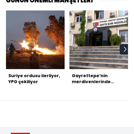
GÜNÜN ÖNEMLİ MANŞETLERİ
Suriye ordusu ilerliyor,
Gayrettepe’nin
YPG çekiliyor
merdivenlerinde
başlayan hikâye 19 yıl
sonra bitti