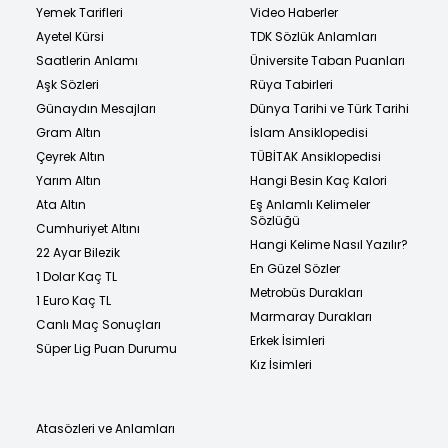
Yemek Tarifleri
Video Haberler
Ayetel Kürsi
TDK Sözlük Anlamları
Saatlerin Anlamı
Üniversite Taban Puanları
Aşk Sözleri
Rüya Tabirleri
Günaydın Mesajları
Dünya Tarihi ve Türk Tarihi
Gram Altın
İslam Ansiklopedisi
Çeyrek Altın
TÜBİTAK Ansiklopedisi
Yarım Altın
Hangi Besin Kaç Kalori
Ata Altın
Eş Anlamlı Kelimeler
Sözlüğü
Cumhuriyet Altını
Hangi Kelime Nasıl Yazılır?
22 Ayar Bilezik
En Güzel Sözler
1 Dolar Kaç TL
Metrobüs Durakları
1 Euro Kaç TL
Marmaray Durakları
Canlı Maç Sonuçları
Erkek İsimleri
Süper Lig Puan Durumu
Kız İsimleri
Atasözleri ve Anlamları