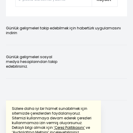
Günlük gelişmeleri takip edebilmek için habertürk uygulamasını
indirin
Günlük gelişmeleri sosyal
medya hesaplarından takip
edebilirsiniz.
Sizlere daha iyi bir hizmet sunabilmek için
sitemizde çerezlerden faydalanıyoruz.
Sitemizi kullanmaya devam ederek çerezleri
Powered by
Translate
kullanmamıza izin vermiş oluyorsunuz.
Detaylı bilgi almak için
‘Çerez Politikasını’
ve
‘Aydınlatma Metnini’
inceleyebilirsiniz.