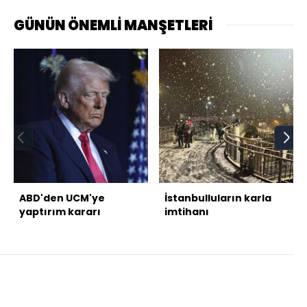
GÜNÜN ÖNEMLİ MANŞETLERİ
ABD'den UCM'ye
İstanbulluların karla
yaptırım kararı
imtihanı