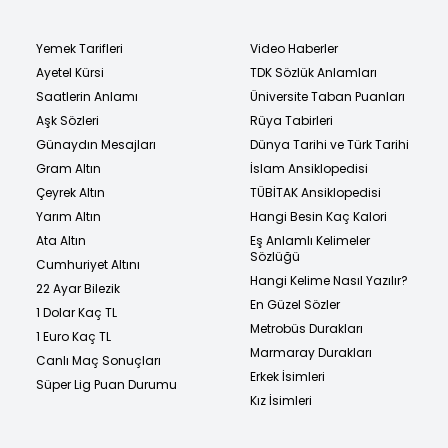
Yemek Tarifleri
Video Haberler
Ayetel Kürsi
TDK Sözlük Anlamları
Saatlerin Anlamı
Üniversite Taban Puanları
Aşk Sözleri
Rüya Tabirleri
Günaydın Mesajları
Dünya Tarihi ve Türk Tarihi
Gram Altın
İslam Ansiklopedisi
Çeyrek Altın
TÜBİTAK Ansiklopedisi
Yarım Altın
Hangi Besin Kaç Kalori
Ata Altın
Eş Anlamlı Kelimeler
Sözlüğü
Cumhuriyet Altını
Hangi Kelime Nasıl Yazılır?
22 Ayar Bilezik
En Güzel Sözler
1 Dolar Kaç TL
Metrobüs Durakları
1 Euro Kaç TL
Marmaray Durakları
Canlı Maç Sonuçları
Erkek İsimleri
Süper Lig Puan Durumu
Kız İsimleri