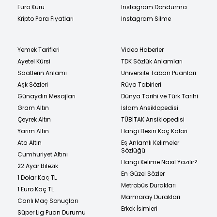
Euro Kuru
Instagram Dondurma
Kripto Para Fiyatları
Instagram Silme
Yemek Tarifleri
Video Haberler
Ayetel Kürsi
TDK Sözlük Anlamları
Saatlerin Anlamı
Üniversite Taban Puanları
Aşk Sözleri
Rüya Tabirleri
Günaydın Mesajları
Dünya Tarihi ve Türk Tarihi
Gram Altın
İslam Ansiklopedisi
Çeyrek Altın
TÜBİTAK Ansiklopedisi
Yarım Altın
Hangi Besin Kaç Kalori
Ata Altın
Eş Anlamlı Kelimeler
Sözlüğü
Cumhuriyet Altını
Hangi Kelime Nasıl Yazılır?
22 Ayar Bilezik
En Güzel Sözler
1 Dolar Kaç TL
Metrobüs Durakları
1 Euro Kaç TL
Marmaray Durakları
Canlı Maç Sonuçları
Erkek İsimleri
Süper Lig Puan Durumu