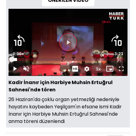
ÖNERİLEN VİDEO
Süre
0:00
Toplam
3:23
Yüklendi
:
4.89%
Süre
1x
Duraklat
Sesi
Oynatma
Mini
Tam
Aç
Hızı
oynatıcı
Ekran
Kadir İnanır için Harbiye Muhsin Ertuğrul
Sahnesi'nde tören
26 Haziran'da çoklu organ yetmezliği nedeniyle
hayatını kaybeden Yeşilçam'ın efsane ismi Kadir
İnanır için Harbiye Muhsin Ertuğrul Sahnesi'nde
anma töreni düzenlendi