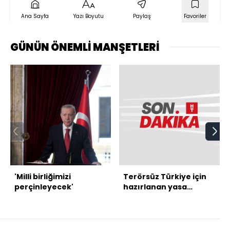
Ana Sayfa
Yazı Boyutu
Paylaş
Favoriler
GÜNÜN ÖNEMLİ MANŞETLERİ
'Milli birliğimizi
Terörsüz Türkiye için
perçinleyecek'
hazırlanan yasa
Meclis'te