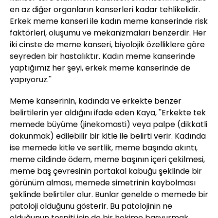
en az diğer organların kanserleri kadar tehlikelidir.
Erkek meme kanseri ile kadın meme kanserinde risk
faktörleri, oluşumu ve mekanizmaları benzerdir. Her
iki cinste de meme kanseri, biyolojik özelliklere göre
seyreden bir hastalıktır. Kadın meme kanserinde
yaptığımız her şeyi, erkek meme kanserinde de
yapıyoruz.''
Meme kanserinin, kadında ve erkekte benzer
belirtilerin yer aldığını ifade eden Kaya, ''Erkekte tek
memede büyüme (jinekomasti) veya palpe (dikkatli
dokunmak) edilebilir bir kitle ile belirti verir. Kadında
ise memede kitle ve sertlik, meme başında akıntı,
meme cildinde ödem, meme başının içeri çekilmesi,
meme baş çevresinin portakal kabuğu şeklinde bir
görünüm alması, memede simetrinin kaybolması
şeklinde belirtiler olur. Bunlar genelde o memede bir
patoloji olduğunu gösterir. Bu patolojinin ne
olduğunun tespiti için de bir hekime başvurmak