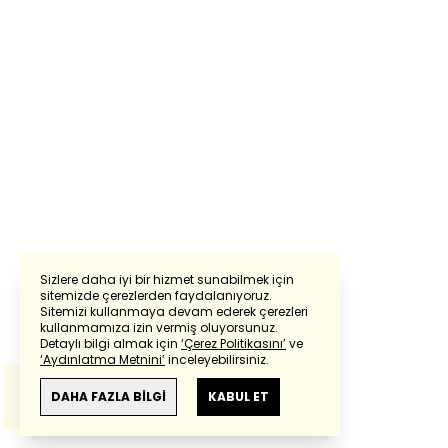
Sizlere daha iyi bir hizmet sunabilmek için
sitemizde çerezlerden faydalanıyoruz.
Sitemizi kullanmaya devam ederek çerezleri
Powered by
Translate
kullanmamıza izin vermiş oluyorsunuz.
Detaylı bilgi almak için
‘Çerez Politikasını’
ve
‘Aydınlatma Metnini’
inceleyebilirsiniz.
Bu çeviride
Google Translete
kullanılmıştır.
Anlam ve çeviri hatalarından
haberturk.com
DAHA FAZLA BİLGİ
KABUL ET
sorumlu değildir.