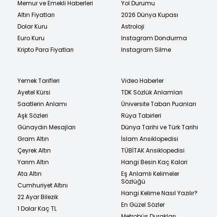
Memur ve Emekli Haberleri
Yol Durumu
Altın Fiyatları
2026 Dünya Kupası
Dolar Kuru
Astroloji
Euro Kuru
Instagram Dondurma
Kripto Para Fiyatları
Instagram Silme
Yemek Tarifleri
Video Haberler
Ayetel Kürsi
TDK Sözlük Anlamları
Saatlerin Anlamı
Üniversite Taban Puanları
Aşk Sözleri
Rüya Tabirleri
Günaydın Mesajları
Dünya Tarihi ve Türk Tarihi
Gram Altın
İslam Ansiklopedisi
Çeyrek Altın
TÜBİTAK Ansiklopedisi
Yarım Altın
Hangi Besin Kaç Kalori
Ata Altın
Eş Anlamlı Kelimeler
Sözlüğü
Cumhuriyet Altını
Hangi Kelime Nasıl Yazılır?
22 Ayar Bilezik
En Güzel Sözler
1 Dolar Kaç TL
Metrobüs Durakları