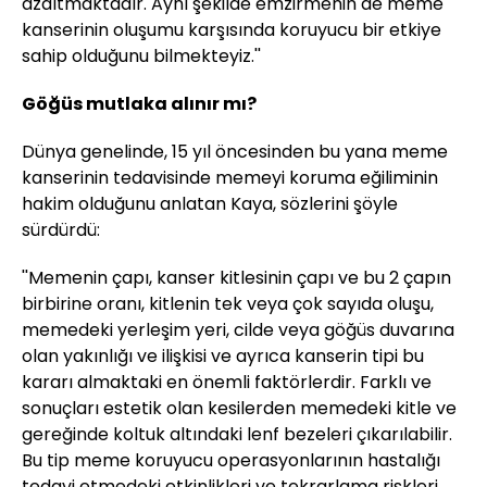
azaltmaktadır. Aynı şekilde emzirmenin de meme
kanserinin oluşumu karşısında koruyucu bir etkiye
sahip olduğunu bilmekteyiz.''
Göğüs mutlaka alınır mı?
Dünya genelinde, 15 yıl öncesinden bu yana meme
kanserinin tedavisinde memeyi koruma eğiliminin
hakim olduğunu anlatan Kaya, sözlerini şöyle
sürdürdü:
''Memenin çapı, kanser kitlesinin çapı ve bu 2 çapın
birbirine oranı, kitlenin tek veya çok sayıda oluşu,
memedeki yerleşim yeri, cilde veya göğüs duvarına
olan yakınlığı ve ilişkisi ve ayrıca kanserin tipi bu
kararı almaktaki en önemli faktörlerdir. Farklı ve
sonuçları estetik olan kesilerden memedeki kitle ve
gereğinde koltuk altındaki lenf bezeleri çıkarılabilir.
Bu tip meme koruyucu operasyonlarının hastalığı
tedavi etmedeki etkinlikleri ve tekrarlama riskleri,