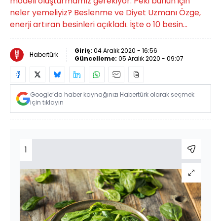
modeli oluşturmamız gerekiyor. Peki bunun için
neler yemeliyiz? Beslenme ve Diyet Uzmanı Özge,
enerji artıran besinleri açıkladı. İşte o 10 besin...
Giriş:
04 Aralık 2020 - 16:56
Habertürk
Güncelleme:
05 Aralık 2020 - 09:07
Google’da haber kaynağınızı Habertürk olarak seçmek
için tıklayın
1