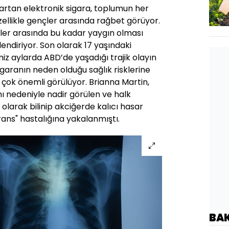
artan elektronik sigara, toplumun her
zellikle gençler arasında rağbet görüyor.
çler arasında bu kadar yaygın olması
elendiriyor. Son olarak 17 yaşındaki
miz aylarda ABD’de yaşadığı trajik olayın
aranın neden olduğu sağlık risklerine
 çok önemli görülüyor. Brianna Martin,
mı nedeniyle nadir görülen ve halk
olarak bilinip akciğerde kalıcı hasar
rans" hastalığına yakalanmıştı.
BA