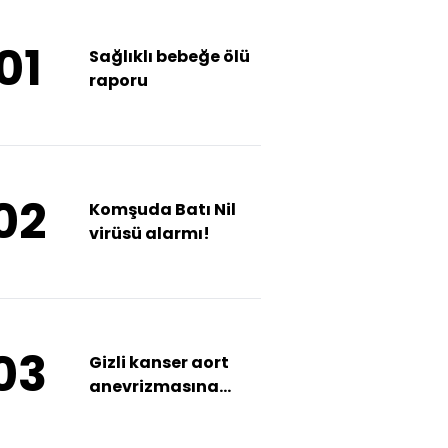
01
Sağlıklı bebeğe ölü
raporu
02
Komşuda Batı Nil
virüsü alarmı!
03
Gizli kanser aort
anevrizmasına
kapalı yöntemle
ameliyat