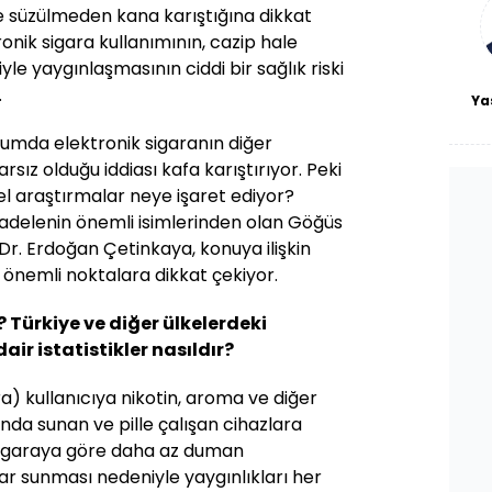
e süzülmeden kana karıştığına dikkat
ronik sigara kullanımının, cazip hale
le yaygınlaşmasının ciddi bir sağlık riski
.
Ya
lumda elektronik sigaranın diğer
sız olduğu iddiası kafa karıştırıyor. Peki
el araştırmalar neye işaret ediyor?
adelenin önemli isimlerinden olan Göğüs
 Dr. Erdoğan Çetinkaya, konuya ilişkin
 önemli noktalara dikkat çekiyor.
? Türkiye ve diğer ülkelerdeki
ir istatistikler nasıldır?
ra) kullanıcıya nikotin, aroma ve diğer
da sunan ve pille çalışan cihazlara
 sigaraya göre daha az duman
lar sunması nedeniyle yaygınlıkları her