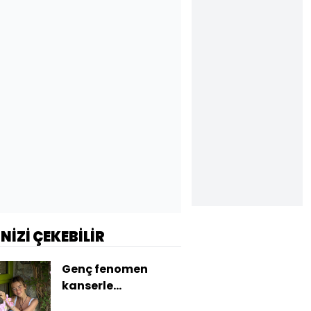
İNİZİ ÇEKEBİLİR
Genç fenomen
kanserle
mücadelesini