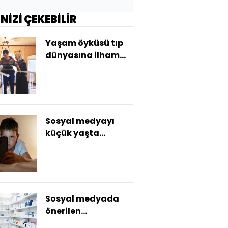
İNİZİ ÇEKEBİLİR
Yaşam öyküsü tıp
dünyasına ilham
oldu
Sosyal medyayı
küçük yaşta
kullananların
notları daha düşük
Sosyal medyada
önerilen
vitaminlere karşı