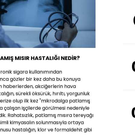
MIŞ MISIR HASTALIĞI NEDİR?
tronik sigara kullanımından
ınca gözler bir kez daha bu konuya
n haberlerden, akciğerlerin hava
ığın, sürekli öksürük, hırıltı, yorgunluk
terize olup ilk kez "mikrodalga patlamış
da çalışan işçilerde görülmesi nedeniyle
dik. Rahatsızlık, patlamış mısıra tereyağı
isimli kimyasalın solunmasıyla ortaya
nusu hastalığın, klor ve formaldehit gibi