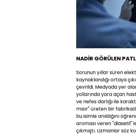
NADİR GÖRÜLEN PATLA
Sorunun yıllar süren elek
kaynaklandığı ortaya çık
çevrildi. Medyada yer ala
yollarında yara açan hastal
ve nefes darlığı ile karak
mısır" üreten bir fabrika
bu isimle anıldığını öğren
aroması veren "diasetil" 
çıkmıştı. Uzmanlar söz ko