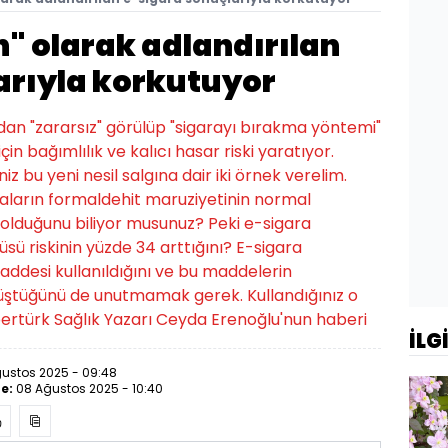
ın" olarak adlandırılan
arıyla korkutuyor
ndan "zararsız" görülüp "sigarayı bırakma yöntemi"
için bağımlılık ve kalıcı hasar riski yaratıyor.
iz bu yeni nesil salgına dair iki örnek verelim.
raların formaldehit maruziyetinin normal
 olduğunu biliyor musunuz? Peki e-sigara
sü riskinin yüzde 34 arttığını? E-sigara
addesi kullanıldığını ve bu maddelerin
dönüştüğünü de unutmamak gerek. Kullandığınız o
ertürk Sağlık Yazarı Ceyda Erenoğlu'nun haberi
İLG
ustos 2025 - 09:48
e:
08 Ağustos 2025 - 10:40