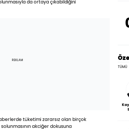
olunmasıyla da ortaya çıkabildiğini
Öze
REKLAM
TÜMÜ
Kay
De
berlerde tüketimi zararsız olan birçok
haf
a
p solunmasının akciğer dokusuna
bl