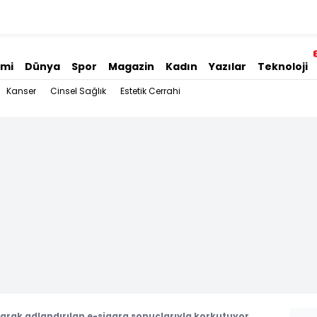
omi
Dünya
Spor
Magazin
Kadın
Yazılar
Teknoloji
Kanser
Cinsel Sağlık
Estetik Cerrahi
olarak adlandırılan e-sigara sonuçlarıyla korkutuyor