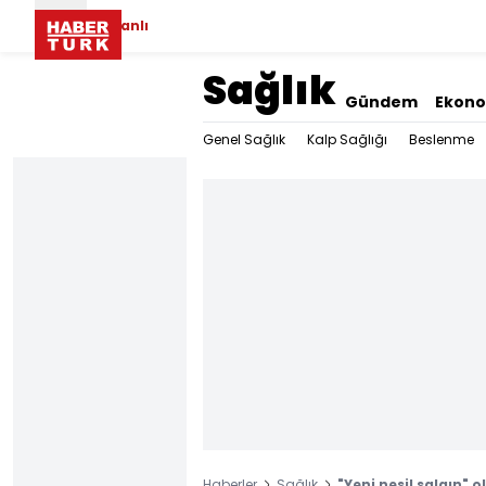
Canlı
Sağlık
Gündem
Ekon
Genel Sağlık
Kalp Sağlığı
Beslenme
Haberler
Sağlık
"Yeni nesil salgın" 