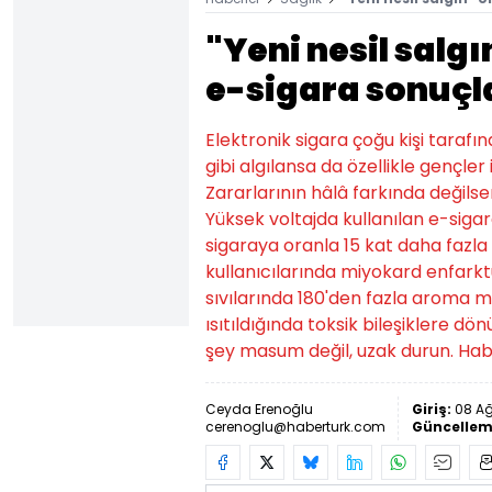
"Yeni nesil salg
e-sigara sonuçl
Elektronik sigara çoğu kişi tarafı
gibi algılansa da özellikle gençler 
Zararlarının hâlâ farkında değilsen
Yüksek voltajda kullanılan e-siga
sigaraya oranla 15 kat daha fazla
kullanıcılarında miyokard enfarktü
sıvılarında 180'den fazla aroma m
ısıtıldığında toksik bileşiklere 
şey masum değil, uzak durun. Hab
Ceyda Erenoğlu
Giriş:
08 Ağ
cerenoglu@haberturk.com
Güncellem