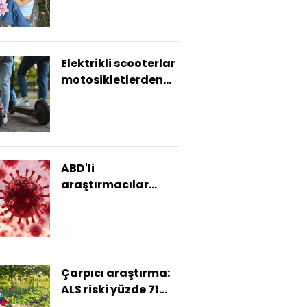
kaybetti
Elektrikli scooterlar
motosikletlerden
üç kat daha
tehlikeli
ABD'li
araştırmacılar
yapay zekayı
kullanarak yeni
virüsler üretti
Çarpıcı araştırma:
ALS riski yüzde 71
artıyor