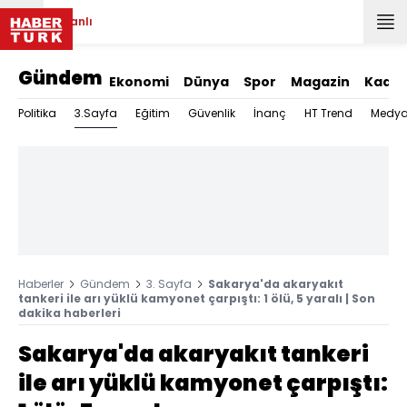
Canlı
Gündem
Ekonomi
Dünya
Spor
Magazin
Kadın
3.Sayfa
Politika
Eğitim
Güvenlik
İnanç
HT Trend
Medy
Haberler
Gündem
3. Sayfa
Sakarya'da akaryakıt
tankeri ile arı yüklü kamyonet çarpıştı: 1 ölü, 5 yaralı | Son
dakika haberleri
Sakarya'da akaryakıt tankeri
ile arı yüklü kamyonet çarpıştı: