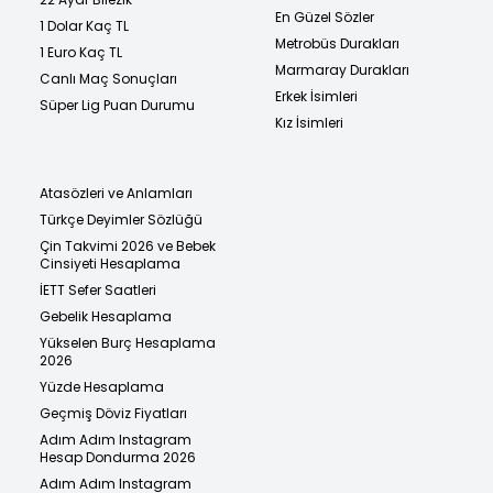
En Güzel Sözler
1 Dolar Kaç TL
Metrobüs Durakları
1 Euro Kaç TL
Marmaray Durakları
Canlı Maç Sonuçları
Erkek İsimleri
Süper Lig Puan Durumu
Kız İsimleri
Atasözleri ve Anlamları
Türkçe Deyimler Sözlüğü
Çin Takvimi 2026 ve Bebek
Cinsiyeti Hesaplama
İETT Sefer Saatleri
Gebelik Hesaplama
Yükselen Burç Hesaplama
2026
Yüzde Hesaplama
Geçmiş Döviz Fiyatları
Adım Adım Instagram
Hesap Dondurma 2026
Adım Adım Instagram