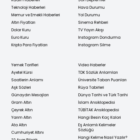
Teknoloji Haberleri
Hava Durumu
Memur ve Emekli Haberleri
Yol Durumu
Altın Fiyatları
Sinema Rehberi
Dolar Kuru
TV Yayın Akışı
Euro Kuru
Instagram Dondurma
Kripto Para Fiyatları
Instagram Silme
Yemek Tarifleri
Video Haberler
Ayetel Kürsi
TDK Sözlük Anlamları
Saatlerin Anlamı
Üniversite Taban Puanları
Aşk Sözleri
Rüya Tabirleri
Günaydın Mesajları
Dünya Tarihi ve Türk Tarihi
Gram Altın
İslam Ansiklopedisi
Çeyrek Altın
TÜBİTAK Ansiklopedisi
Yarım Altın
Hangi Besin Kaç Kalori
Ata Altın
Eş Anlamlı Kelimeler
Sözlüğü
Cumhuriyet Altını
Hangi Kelime Nasıl Yazılır?
22 Ayar Bilezik