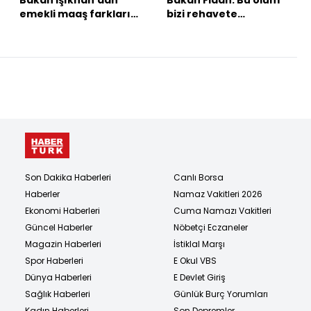
Bakan Işıkhan'dan
Bakan Fidan: Bu ölüm
emekli maaş farkları
bizi rehavete
ve asgari ücret
sokmayacak
açıklaması
Son Dakika Haberleri
Canlı Borsa
Haberler
Namaz Vakitleri 2026
Ekonomi Haberleri
Cuma Namazı Vakitleri
Güncel Haberler
Nöbetçi Eczaneler
Magazin Haberleri
İstiklal Marşı
Spor Haberleri
E Okul VBS
Dünya Haberleri
E Devlet Giriş
Sağlık Haberleri
Günlük Burç Yorumları
Kadın Haberleri
Son Depremler