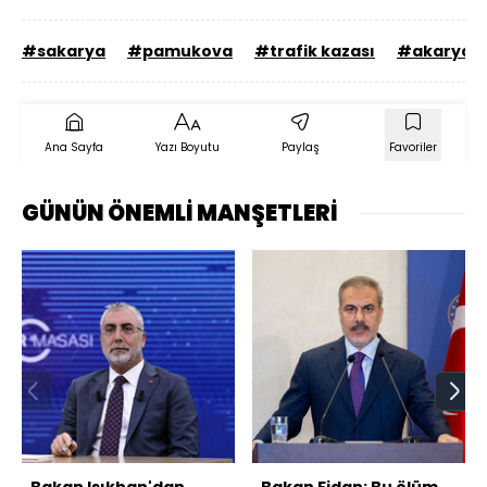
#sakarya
#pamukova
#trafik kazası
#akaryakı
Ana Sayfa
Yazı Boyutu
Paylaş
Favoriler
GÜNÜN ÖNEMLİ MANŞETLERİ