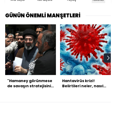
GÜNÜN ÖNEMLİ MANŞETLERİ
"Hamaney görünmese
Hantavirüs krizi!
de savaşın stratejisini
Belirtileri neler, nasıl
belirliyor"
tedavi ediliyor?