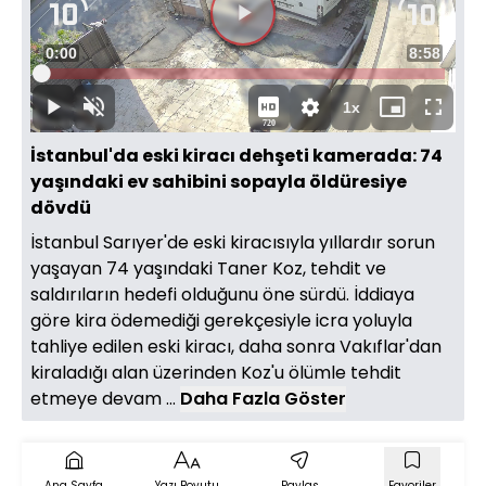
Videoyu
Süre
0:00
Toplam
8:58
Oynat
Yüklendi
:
2.91%
Süre
1x
Oynat
Sesi
Oynatma
Mini
Tam
720
Aç
Hızı
oynatıcı
Ekran
İstanbul'da eski kiracı dehşeti kamerada: 74
yaşındaki ev sahibini sopayla öldüresiye
dövdü
İstanbul Sarıyer'de eski kiracısıyla yıllardır sorun
yaşayan 74 yaşındaki Taner Koz, tehdit ve
saldırıların hedefi olduğunu öne sürdü. İddiaya
göre kira ödemediği gerekçesiyle icra yoluyla
tahliye edilen eski kiracı, daha sonra Vakıflar'dan
kiraladığı alan üzerinden Koz'u ölümle tehdit
etmeye devam ...
Daha Fazla Göster
Ana Sayfa
Yazı Boyutu
Paylaş
Favoriler