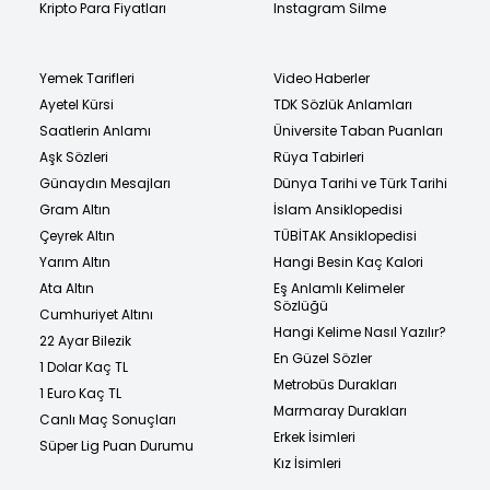
Kripto Para Fiyatları
Instagram Silme
Yemek Tarifleri
Video Haberler
Ayetel Kürsi
TDK Sözlük Anlamları
Saatlerin Anlamı
Üniversite Taban Puanları
Aşk Sözleri
Rüya Tabirleri
Günaydın Mesajları
Dünya Tarihi ve Türk Tarihi
Gram Altın
İslam Ansiklopedisi
Çeyrek Altın
TÜBİTAK Ansiklopedisi
Yarım Altın
Hangi Besin Kaç Kalori
Ata Altın
Eş Anlamlı Kelimeler
Sözlüğü
Cumhuriyet Altını
Hangi Kelime Nasıl Yazılır?
22 Ayar Bilezik
En Güzel Sözler
1 Dolar Kaç TL
Metrobüs Durakları
1 Euro Kaç TL
Marmaray Durakları
Canlı Maç Sonuçları
Erkek İsimleri
Süper Lig Puan Durumu
Kız İsimleri