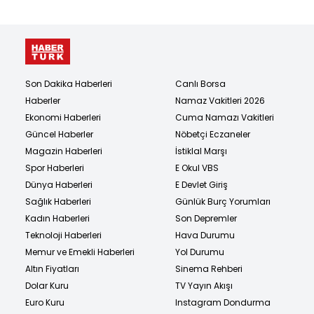
Son Dakika Haberleri
Canlı Borsa
Haberler
Namaz Vakitleri 2026
Ekonomi Haberleri
Cuma Namazı Vakitleri
Güncel Haberler
Nöbetçi Eczaneler
Magazin Haberleri
İstiklal Marşı
Spor Haberleri
E Okul VBS
Dünya Haberleri
E Devlet Giriş
Sağlık Haberleri
Günlük Burç Yorumları
Kadın Haberleri
Son Depremler
Teknoloji Haberleri
Hava Durumu
Memur ve Emekli Haberleri
Yol Durumu
Altın Fiyatları
Sinema Rehberi
Dolar Kuru
TV Yayın Akışı
Euro Kuru
Instagram Dondurma