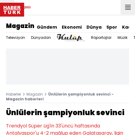
Canlı
Magazin
Gündem
Ekonomi
Dünya
Spor
Kadı
Televizyon
Dünyadan
Röportajlar
Müzik
Haberler
Magazin
Ünlülerin şampiyonluk sevinci -
Magazin haberleri
Ünlülerin şampiyonluk sevinci
Trendyol Süper Lig'in 33'üncü haftasında
Antalyaspor'u 4-2 mağlup eden Galatasaray, ligin