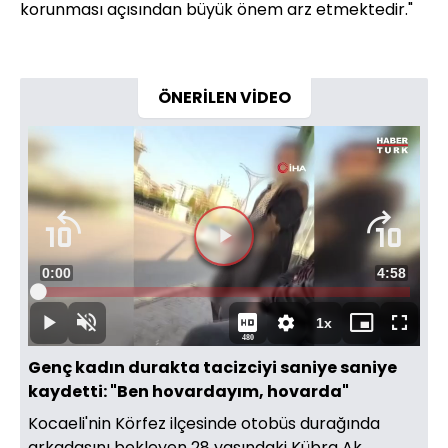
korunması açısından büyük önem arz etmektedir."
ÖNERİLEN VİDEO
Videoyu
Süre
0:00
Toplam
4:58
Oynat
Yüklendi
:
1.77%
Süre
1x
Oynat
Sesi
Oynatma
Mini
Tam
480
Aç
Hızı
oynatıcı
Ekran
Genç kadın durakta tacizciyi saniye saniye
kaydetti: "Ben hovardayım, hovarda"
Kocaeli'nin Körfez ilçesinde otobüs durağında
arkadaşını bekleyen 28 yaşındaki Kübra Ak,