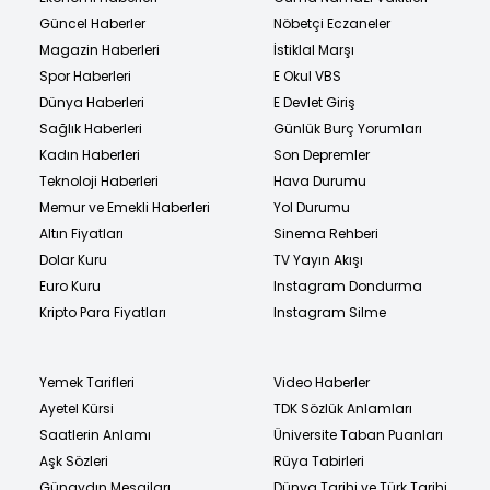
Güncel Haberler
Nöbetçi Eczaneler
Magazin Haberleri
İstiklal Marşı
Spor Haberleri
E Okul VBS
Dünya Haberleri
E Devlet Giriş
Sağlık Haberleri
Günlük Burç Yorumları
Kadın Haberleri
Son Depremler
Teknoloji Haberleri
Hava Durumu
Memur ve Emekli Haberleri
Yol Durumu
Altın Fiyatları
Sinema Rehberi
Dolar Kuru
TV Yayın Akışı
Euro Kuru
Instagram Dondurma
Kripto Para Fiyatları
Instagram Silme
Yemek Tarifleri
Video Haberler
Ayetel Kürsi
TDK Sözlük Anlamları
Saatlerin Anlamı
Üniversite Taban Puanları
Aşk Sözleri
Rüya Tabirleri
Günaydın Mesajları
Dünya Tarihi ve Türk Tarihi