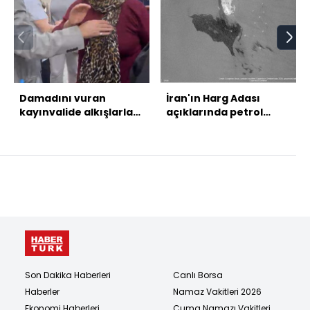
Damadını vuran
İran'ın Harg Adası
kayınvalide alkışlarla
açıklarında petrol
karşılandı
sızıntısı tespit edildi
Son Dakika Haberleri
Canlı Borsa
Haberler
Namaz Vakitleri 2026
Ekonomi Haberleri
Cuma Namazı Vakitleri