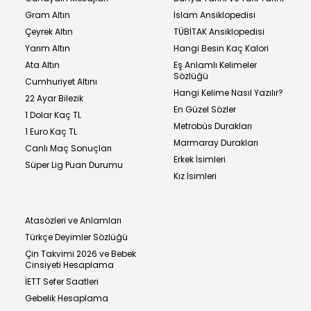
Gram Altın
İslam Ansiklopedisi
Çeyrek Altın
TÜBİTAK Ansiklopedisi
Yarım Altın
Hangi Besin Kaç Kalori
Ata Altın
Eş Anlamlı Kelimeler
Sözlüğü
Cumhuriyet Altını
Hangi Kelime Nasıl Yazılır?
22 Ayar Bilezik
En Güzel Sözler
1 Dolar Kaç TL
Metrobüs Durakları
1 Euro Kaç TL
Marmaray Durakları
Canlı Maç Sonuçları
Erkek İsimleri
Süper Lig Puan Durumu
Kız İsimleri
Atasözleri ve Anlamları
Türkçe Deyimler Sözlüğü
Çin Takvimi 2026 ve Bebek
Cinsiyeti Hesaplama
İETT Sefer Saatleri
Gebelik Hesaplama