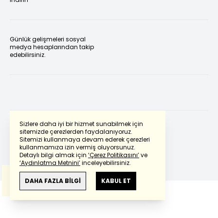
Günlük gelişmeleri sosyal
medya hesaplarından takip
edebilirsiniz.
Sizlere daha iyi bir hizmet sunabilmek için
sitemizde çerezlerden faydalanıyoruz.
Sitemizi kullanmaya devam ederek çerezleri
Powered by
Translate
kullanmamıza izin vermiş oluyorsunuz.
Detaylı bilgi almak için
‘Çerez Politikasını’
ve
‘Aydınlatma Metnini’
inceleyebilirsiniz.
Bu çeviride
Google Translete
kullanılmıştır.
Anlam ve çeviri hatalarından
haberturk.com
DAHA FAZLA BİLGİ
KABUL ET
sorumlu değildir.