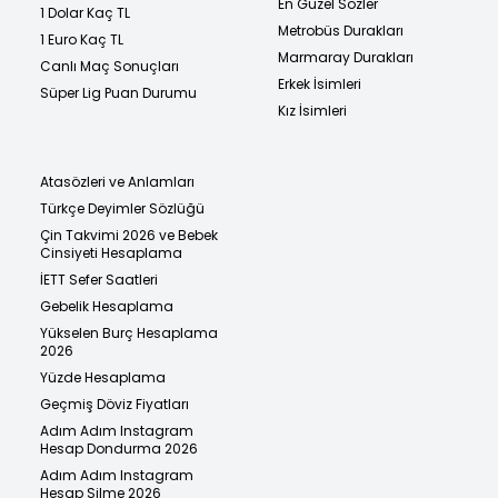
En Güzel Sözler
1 Dolar Kaç TL
Metrobüs Durakları
1 Euro Kaç TL
Marmaray Durakları
Canlı Maç Sonuçları
Erkek İsimleri
Süper Lig Puan Durumu
Kız İsimleri
Atasözleri ve Anlamları
Türkçe Deyimler Sözlüğü
Çin Takvimi 2026 ve Bebek
Cinsiyeti Hesaplama
İETT Sefer Saatleri
Gebelik Hesaplama
Yükselen Burç Hesaplama
2026
Yüzde Hesaplama
Geçmiş Döviz Fiyatları
Adım Adım Instagram
Hesap Dondurma 2026
Adım Adım Instagram
Hesap Silme 2026