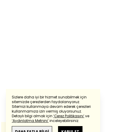
Sizlere daha iyi bir hizmet sunabilmek için
sitemizde çerezlerden faydalanıyoruz.
Sitemizi kullanmaya devam ederek çerezleri
Powered by
Translate
kullanmamıza izin vermiş oluyorsunuz.
Detaylı bilgi almak için
‘Çerez Politikasını’
ve
‘Aydınlatma Metnini’
inceleyebilirsiniz.
Bu çeviride
Google Translete
kullanılmıştır.
Anlam ve çeviri hatalarından
haberturk.com
DAHA FAZLA BİLGİ
KABUL ET