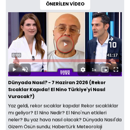
ÖNERİLEN VİDEO
Videoyu
Süre
0:00
Toplam
41:17
Oynat
Yüklendi
:
0.09%
Süre
1x
Oynat
Sesi
Oynatma
Mini
Tam
Aç
Hızı
oynatıcı
Ekran
Dünyada Nasıl? - 7 Haziran 2026 (Rekor
Sıcaklar Kapıda! El Nino Türkiye'yi Nasıl
Vuracak?)
Yaz geldi, rekor sıcaklar kapıda! Rekor sıcaklıklar
mı geliyor? El Nino Nedir? El Nino'nun etkileri
neler? Bu yaz hava nasıl olacak? Dünyada Nasıl'da
Gizem Ösün sundu; Habertürk Meteoroloji