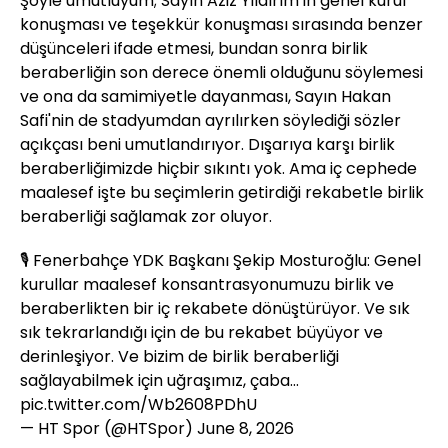
Şöyle umutluyum; Sayın Aziz Yıldırım'ın genel kurul
konuşması ve teşekkür konuşması sırasında benzer
düşünceleri ifade etmesi, bundan sonra birlik
beraberliğin son derece önemli olduğunu söylemesi
ve ona da samimiyetle dayanması, Sayın Hakan
Safi'nin de stadyumdan ayrılırken söylediği sözler
açıkçası beni umutlandırıyor. Dışarıya karşı birlik
beraberliğimizde hiçbir sıkıntı yok. Ama iç cephede
maalesef işte bu seçimlerin getirdiği rekabetle birlik
beraberliği sağlamak zor oluyor.
🎙️ Fenerbahçe YDK Başkanı Şekip Mosturoğlu: Genel
kurullar maalesef konsantrasyonumuzu birlik ve
beraberlikten bir iç rekabete dönüştürüyor. Ve sık
sık tekrarlandığı için de bu rekabet büyüyor ve
derinleşiyor. Ve bizim de birlik beraberliği
sağlayabilmek için uğraşımız, çaba…
pic.twitter.com/Wb2608PDhU
— HT Spor (@HTSpor)
June 8, 2026