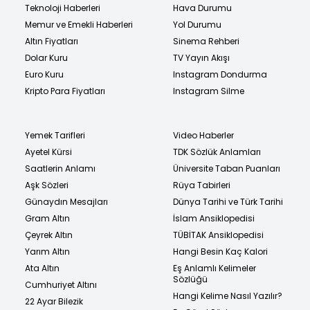
Teknoloji Haberleri
Hava Durumu
Memur ve Emekli Haberleri
Yol Durumu
Altın Fiyatları
Sinema Rehberi
Dolar Kuru
TV Yayın Akışı
Euro Kuru
Instagram Dondurma
Kripto Para Fiyatları
Instagram Silme
Yemek Tarifleri
Video Haberler
Ayetel Kürsi
TDK Sözlük Anlamları
Saatlerin Anlamı
Üniversite Taban Puanları
Aşk Sözleri
Rüya Tabirleri
Günaydın Mesajları
Dünya Tarihi ve Türk Tarihi
Gram Altın
İslam Ansiklopedisi
Çeyrek Altın
TÜBİTAK Ansiklopedisi
Yarım Altın
Hangi Besin Kaç Kalori
Ata Altın
Eş Anlamlı Kelimeler
Sözlüğü
Cumhuriyet Altını
Hangi Kelime Nasıl Yazılır?
22 Ayar Bilezik