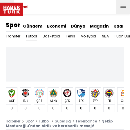
Canlı
Spor
Gündem
Ekonomi
Dünya
Magazin
Kadın
Futbol
Transfer
Basketbol
Tenis
Voleybol
NBA
Puan Du
ASF
BJK
ÇRZ
ALNY
ÇFK
EFK
EYP
FB
GS
0
0
0
0
0
0
0
0
0
Haberler
Spor
Futbol
Süper Lig
Fenerbahçe
Şekip
Mosturoğlu'ndan birlik ve beraberlik mesajı!