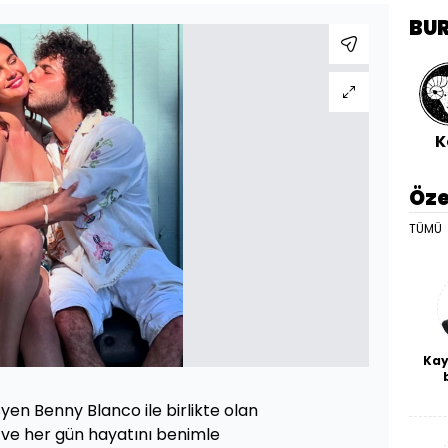
BU
K
Öze
TÜMÜ
Kay
De
syen Benny Blanco ile birlikte olan
haf
a
ve her gün hayatını benimle
bl