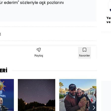
ür ederim" sözleriyle aşk pozlarını
Ye
ve
z
u
Paylaş
Favoriler
ERİ