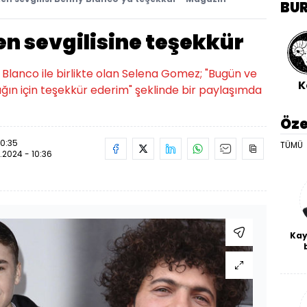
BU
n sevgilisine teşekkür
 Blanco ile birlikte olan Selena Gomez; "Bugün ve
K
ğın için teşekkür ederim" şeklinde bir paylaşımda
Öze
10:35
TÜMÜ
.2024 - 10:36
Kay
De
haf
a
bl