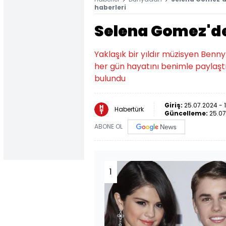
haberleri
Selena Gomez'de
Yaklaşık bir yıldır müzisyen Benny
her gün hayatını benimle paylaştı
bulundu
Giriş:
25.07.2024 - 
Habertürk
Güncelleme:
25.07
ABONE OL
1