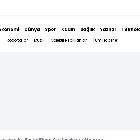
Ekonomi
Dünya
Spor
Kadın
Sağlık
Yazılar
Teknolo
Röportajlar
Müzik
Objektife Takılanlar
Tüm Haberler
n sevgilisi Benny Blanco'ya teşekkür - Magazin