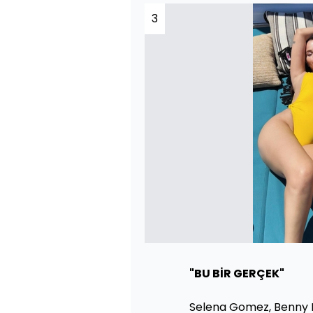
3
"BU BİR GERÇEK"
Selena Gomez, Benny Bla