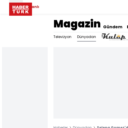
Canlı
Magazin
Gündem
Dünyadan
Televizyon
Haberler
Dünyadan
Selena Gomez'de