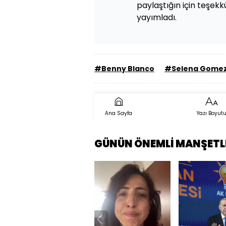
paylaştığın için teşekk
yayımladı.
#Benny Blanco
#Selena Gome
Ana Sayfa
Yazı Boyut
GÜNÜN ÖNEMLİ MANŞETL