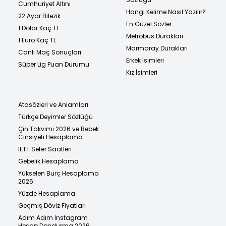
Cumhuriyet Altını
Hangi Kelime Nasıl Yazılır?
22 Ayar Bilezik
En Güzel Sözler
1 Dolar Kaç TL
Metrobüs Durakları
1 Euro Kaç TL
Marmaray Durakları
Canlı Maç Sonuçları
Erkek İsimleri
Süper Lig Puan Durumu
Kız İsimleri
Atasözleri ve Anlamları
Türkçe Deyimler Sözlüğü
Çin Takvimi 2026 ve Bebek
Cinsiyeti Hesaplama
İETT Sefer Saatleri
Gebelik Hesaplama
Yükselen Burç Hesaplama
2026
Yüzde Hesaplama
Geçmiş Döviz Fiyatları
Adım Adım Instagram
Hesap Dondurma 2026