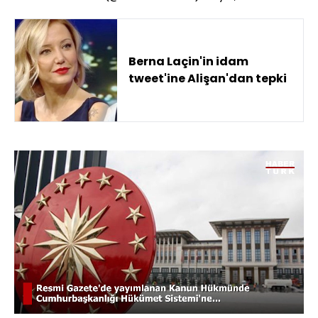
Berna Laçin'in idam
tweet'ine Alişan'dan tepki
Yüklendi
:
32.87%
Sesi
Oynatma
720
Aç
Hızı