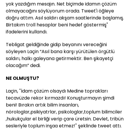
yok yazdığım mesajın. Net biçimde idamın çözüm
olmayacağını söylüyorum orada. Tweet'i öğleye
doğru attım. Asıl saldırı akşam saatlerinde başlamış.
Birtakım troll hesaplar beni hedef göstermiş"
ifadelerini kullandı.
Tebligat geldiğinde gidip beyanını vereceğini
söyleyen Laçin “Asıl bana karşı yürütülen örgütlü
saldırı, halkı galeyana getirmektir. Ben şikayetçi
olacağım” dedi.
NE OLMUŞTU?
Laçin, ''İdam çözüm olsaydı Medine toprakları
tecavüzde rekor kırmazdı! Konuşturmayın şimdi
beni! Bırakın artık bilim insanları,
nörologlar,psikiyatrlar, psikologlar,toplum bilimciler
,hukukçular el birliği verip çare üretsin. Devlet, tribün
sesleriyle toplum inşaa etmez!'' şeklinde tweet attı.