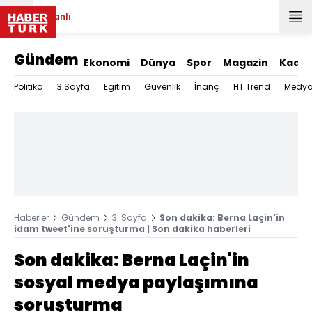
Canlı
Gündem
Ekonomi
Dünya
Spor
Magazin
Kadın
3.Sayfa
Politika
Eğitim
Güvenlik
İnanç
HT Trend
Medy
Haberler
Gündem
3. Sayfa
Son dakika: Berna Laçin'in
idam tweet'ine soruşturma | Son dakika haberleri
Son dakika: Berna Laçin'in
sosyal medya paylaşımına
soruşturma