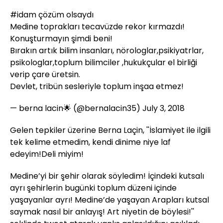
#idam
çözüm olsaydı
Medine toprakları tecavüzde rekor kırmazdı!
Konuşturmayın şimdi beni!
Bırakın artık bilim insanları, nörologlar,psikiyatrlar,
psikologlar,toplum bilimciler ,hukukçular el birliği
verip çare üretsin.
Devlet, tribün sesleriyle toplum inşaa etmez!
— berna lacin🌟 (@bernalacin35)
July 3, 2018
Gelen tepkiler üzerine Berna Laçin, ''İslamiyet ile ilgili
tek kelime etmedim, kendi dinime niye laf
edeyim!Deli miyim!
Medine’yi bir şehir olarak söyledim! İçindeki kutsalı
ayrı şehirlerin bugünki toplum düzeni içinde
yaşayanlar ayrı! Medine’de yaşayan Arapları kutsal
saymak nasıl bir anlayış! Art niyetin de böylesi!''