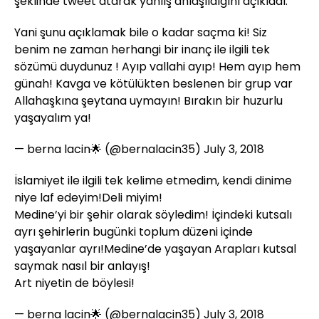
şeklinde tweet atarak yanlış anlaşıldığını açıkladı.
Yani şunu açıklamak bile o kadar saçma ki! Siz
benim ne zaman herhangi bir inanç ile ilgili tek
sözümü duydunuz ! Ayıp vallahi ayıp! Hem ayıp hem
günah! Kavga ve kötülükten beslenen bir grup var
Allahaşkına şeytana uymayın! Bırakın bir huzurlu
yaşayalım ya!
— berna lacin🌟 (@bernalacin35)
July 3, 2018
İslamiyet ile ilgili tek kelime etmedim, kendi dinime
niye laf edeyim!Deli miyim!
Medine’yi bir şehir olarak söyledim! İçindeki kutsalı
ayrı şehirlerin bugünki toplum düzeni içinde
yaşayanlar ayrı!Medine’de yaşayan Arapları kutsal
saymak nasıl bir anlayış!
Art niyetin de böylesi!
— berna lacin🌟 (@bernalacin35)
July 3, 2018