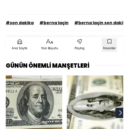
#son dakika
#berna laçin
#berna laçin son dakika
Ana Sayfa
Yazı Boyutu
Paylaş
Favoriler
GÜNÜN ÖNEMLİ MANŞETLERİ