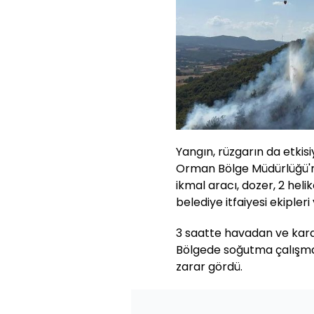
Yangın, rüzgarın da etki
Orman Bölge Müdürlüğü'ne 
ikmal aracı, dozer, 2 heli
belediye itfaiyesi ekipler
3 saatte havadan ve karad
Bölgede soğutma çalışmal
zarar gördü.