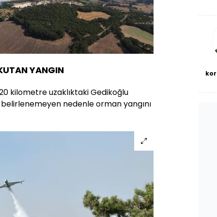
De
haf
a
bl
KUTAN YANGIN
kor
20 kilometre uzaklıktaki Gedikoğlu
üz belirlenemeyen nedenle orman yangını