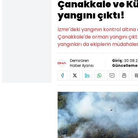
Çanakkale ve K
yangını çıktı!
İzmir'deki yangının kontrol altın
Çanakkale'de orman yangını çıkt
yangınları da ekiplerin müdahalesi
Demirören
Giriş:
30.08.2
Haber Ajansı
Güncelleme