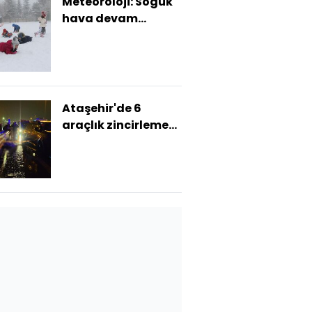
Meteoroloji: Soğuk
hava devam
edecek! 4 bölgede
kar var!
Ataşehir'de 6
araçlık zincirleme
kaza: 1 ölü, 2 yaralı