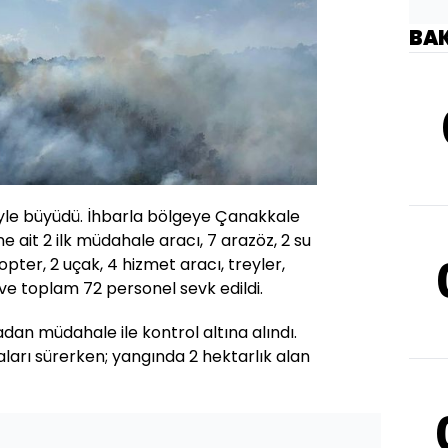
BA
siyle büyüdü. İhbarla bölgeye Çanakkale
ait 2 ilk müdahale aracı, 7 arazöz, 2 su
kopter, 2 uçak, 4 hizmet aracı, treyler,
i ve toplam 72 personel sevk edildi.
an müdahale ile kontrol altına alındı.
arı sürerken; yangında 2 hektarlık alan