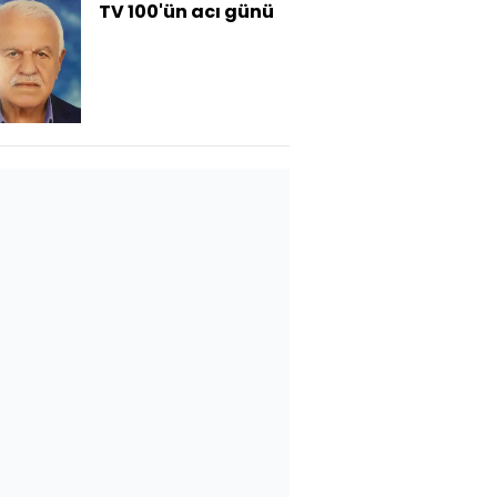
TV 100'ün acı günü