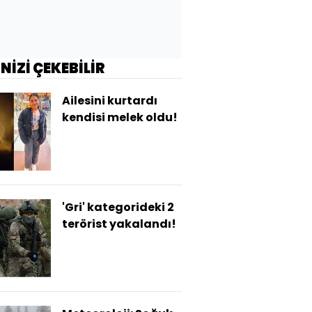
İNİZİ ÇEKEBİLİR
Ailesini kurtardı
kendisi melek oldu!
'Gri' kategorideki 2
terörist yakalandı!