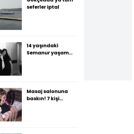
seferler iptal
14 yaşındaki
Semanur yaşam
savaşı veriyor
Masaj salonuna
baskın! 7 kişi
tutuklandı!