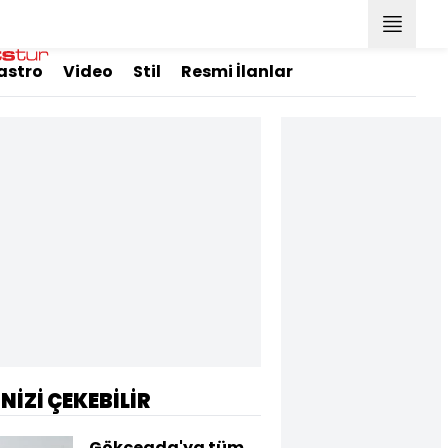
astro
Video
Stil
Resmi İlanlar
İNİZİ ÇEKEBİLİR
Gökçeada'ya tüm