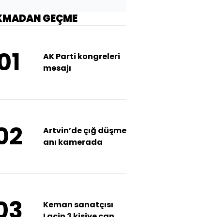
KMADAN GEÇME
01
AK Parti kongreleri
mesajı
02
Artvin’de çığ düşme
anı kamerada
03
Keman sanatçısı
Laçin 3 kişiye can