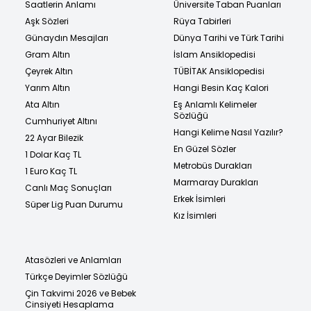
Saatlerin Anlamı
Üniversite Taban Puanları
Aşk Sözleri
Rüya Tabirleri
Günaydın Mesajları
Dünya Tarihi ve Türk Tarihi
Gram Altın
İslam Ansiklopedisi
Çeyrek Altın
TÜBİTAK Ansiklopedisi
Yarım Altın
Hangi Besin Kaç Kalori
Ata Altın
Eş Anlamlı Kelimeler
Sözlüğü
Cumhuriyet Altını
Hangi Kelime Nasıl Yazılır?
22 Ayar Bilezik
En Güzel Sözler
1 Dolar Kaç TL
Metrobüs Durakları
1 Euro Kaç TL
Marmaray Durakları
Canlı Maç Sonuçları
Erkek İsimleri
Süper Lig Puan Durumu
Kız İsimleri
Atasözleri ve Anlamları
Türkçe Deyimler Sözlüğü
Çin Takvimi 2026 ve Bebek
Cinsiyeti Hesaplama