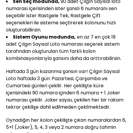
Sen Seç modunda,
90 adet Çılgın Sayısal loto
numarası içerisinden ister şanslı 6 numaranı sen
seçebilir ister Rastgele Tek, Rastgele Çift
seçenekleri ile sisteme seçtirerek kolonunu hızlı
oluşturabiliirsin.
Sistem Oyunu modunda,
en az 7 en çok 19
adet Çılgın Sayısal Loto numarası seçerek sistem
tarafından oluşturulan tüm farklı kolon
kombinasyonlarıyla şansını daha da arttırabilirsin.
Haftada 3 gün kazanma şansın var! Çılgın Sayısal
Loto haftada 3 gün: Pazartesi, Çarşamba ve
Cumartesi günleri çekilir. Her çekilişte küre
içerisindeki 90 numara içinden 6 numara + 1 Joker
numarası çekilir. Joker sayısı, çekilen her bir rakam
tekrar çekilişe dahil edilmeden çekilmektedir.
Oynadığın her kolon çekilişte çıkan numaralardan 6,
5+1 (Joker), 5, 4, 3 veya 2 numara doğru tahmin