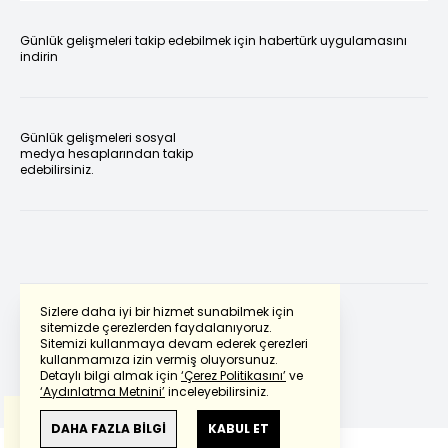
Günlük gelişmeleri takip edebilmek için habertürk uygulamasını
indirin
Günlük gelişmeleri sosyal
medya hesaplarından takip
edebilirsiniz.
Sizlere daha iyi bir hizmet sunabilmek için
sitemizde çerezlerden faydalanıyoruz.
Sitemizi kullanmaya devam ederek çerezleri
Powered by
Translate
kullanmamıza izin vermiş oluyorsunuz.
Detaylı bilgi almak için
‘Çerez Politikasını’
ve
‘Aydınlatma Metnini’
inceleyebilirsiniz.
Bu çeviride
Google Translete
kullanılmıştır.
Anlam ve çeviri hatalarından
haberturk.com
DAHA FAZLA BİLGİ
KABUL ET
sorumlu değildir.