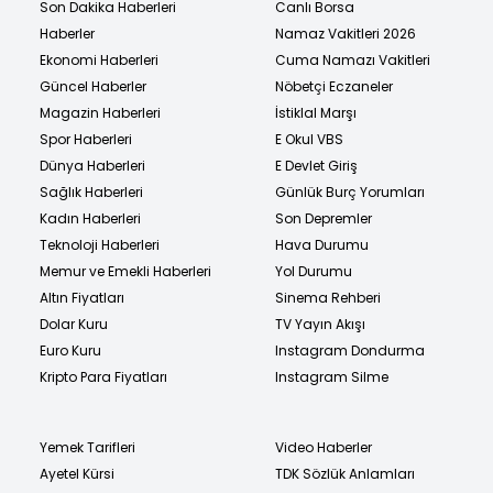
Son Dakika Haberleri
Canlı Borsa
Haberler
Namaz Vakitleri 2026
Ekonomi Haberleri
Cuma Namazı Vakitleri
Güncel Haberler
Nöbetçi Eczaneler
Magazin Haberleri
İstiklal Marşı
Spor Haberleri
E Okul VBS
Dünya Haberleri
E Devlet Giriş
Sağlık Haberleri
Günlük Burç Yorumları
Kadın Haberleri
Son Depremler
Teknoloji Haberleri
Hava Durumu
Memur ve Emekli Haberleri
Yol Durumu
Altın Fiyatları
Sinema Rehberi
Dolar Kuru
TV Yayın Akışı
Euro Kuru
Instagram Dondurma
Kripto Para Fiyatları
Instagram Silme
Yemek Tarifleri
Video Haberler
Ayetel Kürsi
TDK Sözlük Anlamları