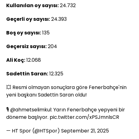
Kullanılan oy sayısı:
24.732
Geçerli oy sayısı:
24.393
Boş oy sayısı:
135
Geçersiz sayısı:
204
Ali Koç:
12.068
Sadettin Saran:
12.325
💥 Resmi olmayan sonuçlara göre Fenerbahçe'nin
yeni başkanı Sadettin Saran oldu!
🎙️
@ahmetselimkul
: Yarın Fenerbahçe yepyeni bir
döneme başlıyor.
pic.twitter.com/xPSJmnlsCR
— HT Spor (@HTSpor)
September 21, 2025