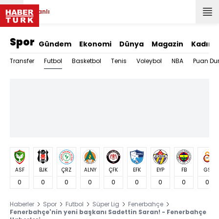
Canlı
Spor
Gündem
Ekonomi
Dünya
Magazin
Kadın
Futbol
Transfer
Basketbol
Tenis
Voleybol
NBA
Puan Du
ASF
BJK
ÇRZ
ALNY
ÇFK
EFK
EYP
FB
GS
0
0
0
0
0
0
0
0
0
Haberler
Spor
Futbol
Süper Lig
Fenerbahçe
Fenerbahçe'nin yeni başkanı Sadettin Saran! - Fenerbahçe