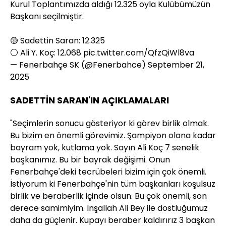
Kurul Toplantımızda aldığı 12.325 oyla Kulübümüzün
Başkanı seçilmiştir.
🟡 Sadettin Saran: 12.325
⚪️ Ali Y. Koç: 12.068
pic.twitter.com/QfzQiWl8va
— Fenerbahçe SK (@Fenerbahce)
September 21,
2025
SADETTİN SARAN'IN AÇIKLAMALARI
"Seçimlerin sonucu gösteriyor ki görev birlik olmak.
Bu bizim en önemli görevimiz. Şampiyon olana kadar
bayram yok, kutlama yok. Sayın Ali Koç 7 senelik
başkanımız. Bu bir bayrak değişimi. Onun
Fenerbahçe'deki tecrübeleri bizim için çok önemli.
İstiyorum ki Fenerbahçe'nin tüm başkanları koşulsuz
birlik ve beraberlik içinde olsun. Bu çok önemli, son
derece samimiyim. İnşallah Ali Bey ile dostluğumuz
daha da güçlenir. Kupayı beraber kaldırırız 3 başkan