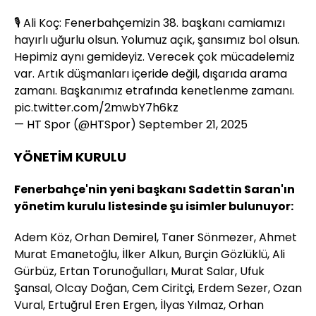
🎙️ Ali Koç: Fenerbahçemizin 38. başkanı camiamızı
hayırlı uğurlu olsun. Yolumuz açık, şansımız bol olsun.
Hepimiz aynı gemideyiz. Verecek çok mücadelemiz
var. Artık düşmanları içeride değil, dışarıda arama
zamanı. Başkanımız etrafında kenetlenme zamanı.
pic.twitter.com/2mwbY7h6kz
— HT Spor (@HTSpor)
September 21, 2025
YÖNETİM KURULU
Fenerbahçe'nin yeni başkanı Sadettin Saran'ın
yönetim kurulu listesinde şu isimler bulunuyor:
Adem Köz, Orhan Demirel, Taner Sönmezer, Ahmet
Murat Emanetoğlu, İlker Alkun, Burçin Gözlüklü, Ali
Gürbüz, Ertan Torunoğulları, Murat Salar, Ufuk
Şansal, Olcay Doğan, Cem Ciritçi, Erdem Sezer, Ozan
Vural, Ertuğrul Eren Ergen, İlyas Yılmaz, Orhan