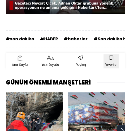
46.81%
Sesi
Oynatma
480
Aç
Hızı
#son dakika
#HABER
#haberler
#Son dakika hab
Ana Sayfa
Yazı Boyutu
Paylaş
Favoriler
GÜNÜN ÖNEMLİ MANŞETLERİ