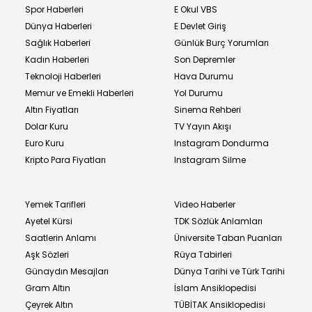
Spor Haberleri
E Okul VBS
Dünya Haberleri
E Devlet Giriş
Sağlık Haberleri
Günlük Burç Yorumları
Kadın Haberleri
Son Depremler
Teknoloji Haberleri
Hava Durumu
Memur ve Emekli Haberleri
Yol Durumu
Altın Fiyatları
Sinema Rehberi
Dolar Kuru
TV Yayın Akışı
Euro Kuru
Instagram Dondurma
Kripto Para Fiyatları
Instagram Silme
Yemek Tarifleri
Video Haberler
Ayetel Kürsi
TDK Sözlük Anlamları
Saatlerin Anlamı
Üniversite Taban Puanları
Aşk Sözleri
Rüya Tabirleri
Günaydın Mesajları
Dünya Tarihi ve Türk Tarihi
Gram Altın
İslam Ansiklopedisi
Çeyrek Altın
TÜBİTAK Ansiklopedisi