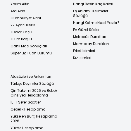
Yarım Altın
Hangi Besin Kaç Kalori
Ata Altın
Eş Anlamlı Kelimeler
Sözlüğü
Cumhuriyet Altını
Hangi Kelime Nasıl Yazılır?
22 Ayar Bilezik
En Güzel Sözler
1 Dolar Kaç TL
Metrobüs Durakları
1 Euro Kaç TL
Marmaray Durakları
Canlı Maç Sonuçları
Erkek İsimleri
Süper Lig Puan Durumu
Kız İsimleri
Atasözleri ve Anlamları
Türkçe Deyimler Sözlüğü
Çin Takvimi 2026 ve Bebek
Cinsiyeti Hesaplama
İETT Sefer Saatleri
Gebelik Hesaplama
Yükselen Burç Hesaplama
2026
Yüzde Hesaplama