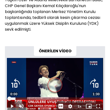
CHP Genel Başkanı Kemal Kılıçdaroğlu'nun
başkanlığında toplanan Merkez Yönetim Kurulu
toplantısında, tedbirli olarak kesin çıkarma cezası
uygulanmak üzere Yüksek Disiplin Kuruluna (YDK)
sevk edilmişti.
ÖNERİLEN VİDEO
Videoyu
Süre
0:00
Toplam
1:30
Oynat
Yüklendi
:
6.59%
Süre
1x
Oynat
Sesi
Oynatma
Mini
Tam