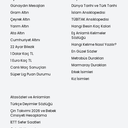
Günaydın Mesajları
Dünya Tarihi ve Türk Tarihi
Gram Altın
İslam Ansiklopedisi
Çeyrek Altın
TÜBİTAK Ansiklopedisi
Yarım Altın
Hangi Besin Kaç Kalori
Ata Altın
Eş Anlamlı Kelimeler
Sözlüğü
Cumhuriyet Altını
Hangi Kelime Nasıl Yazılır?
22 Ayar Bilezik
En Güzel Sözler
1 Dolar Kaç TL
Metrobüs Durakları
1 Euro Kaç TL
Marmaray Durakları
Canlı Maç Sonuçları
Erkek İsimleri
Süper Lig Puan Durumu
Kız İsimleri
Atasözleri ve Anlamları
Türkçe Deyimler Sözlüğü
Çin Takvimi 2026 ve Bebek
Cinsiyeti Hesaplama
İETT Sefer Saatleri