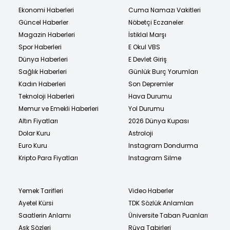
Ekonomi Haberleri
Cuma Namazı Vakitleri
Güncel Haberler
Nöbetçi Eczaneler
Magazin Haberleri
İstiklal Marşı
Spor Haberleri
E Okul VBS
Dünya Haberleri
E Devlet Giriş
Sağlık Haberleri
Günlük Burç Yorumları
Kadın Haberleri
Son Depremler
Teknoloji Haberleri
Hava Durumu
Memur ve Emekli Haberleri
Yol Durumu
Altın Fiyatları
2026 Dünya Kupası
Dolar Kuru
Astroloji
Euro Kuru
Instagram Dondurma
Kripto Para Fiyatları
Instagram Silme
Yemek Tarifleri
Video Haberler
Ayetel Kürsi
TDK Sözlük Anlamları
Saatlerin Anlamı
Üniversite Taban Puanları
Aşk Sözleri
Rüya Tabirleri