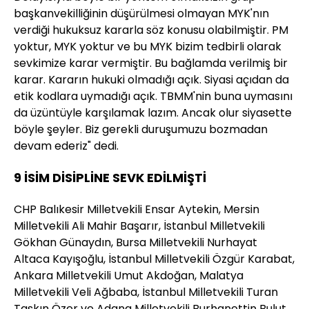
başkanvekilliğinin düşürülmesi olmayan MYK'nın
verdiği hukuksuz kararla söz konusu olabilmiştir. PM
yoktur, MYK yoktur ve bu MYK bizim tedbirli olarak
sevkimize karar vermiştir. Bu bağlamda verilmiş bir
karar. Kararın hukuki olmadığı açık. Siyasi açıdan da
etik kodlara uymadığı açık. TBMM'nin buna uymasını
da üzüntüyle karşılamak lazım. Ancak olur siyasette
böyle şeyler. Biz gerekli duruşumuzu bozmadan
devam ederiz" dedi.
9 İSİM DİSİPLİNE SEVK EDİLMİŞTİ
CHP Balıkesir Milletvekili Ensar Aytekin, Mersin
Milletvekili Ali Mahir Başarır, İstanbul Milletvekili
Gökhan Günaydın, Bursa Milletvekili Nurhayat
Altaca Kayışoğlu, İstanbul Milletvekili Özgür Karabat,
Ankara Milletvekili Umut Akdoğan, Malatya
Milletvekili Veli Ağbaba, İstanbul Milletvekili Turan
Taşkın Özer ve Adana Milletvekili Burhanettin Bulut,