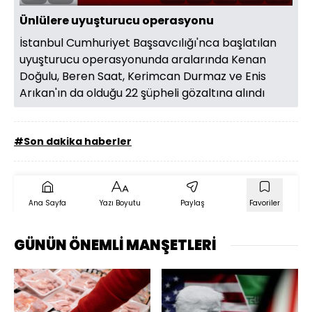
Aç
Hızı
oynatıcı
Ekran
Ünlülere uyuşturucu operasyonu
İstanbul Cumhuriyet Başsavcılığı'nca başlatılan
uyuşturucu operasyonunda aralarında Kenan
Doğulu, Beren Saat, Kerimcan Durmaz ve Enis
Arıkan'ın da olduğu 22 şüpheli gözaltına alındı
#Son dakika haberler
Ana Sayfa
Yazı Boyutu
Paylaş
Favoriler
GÜNÜN ÖNEMLİ MANŞETLERİ