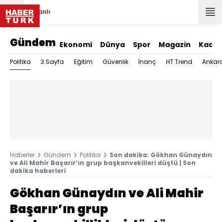
Canlı
Gündem
Ekonomi
Dünya
Spor
Magazin
Kadın
Politika
3.Sayfa
Eğitim
Güvenlik
İnanç
HT Trend
Ankar
Haberler
Gündem
Politika
Son dakika: Gökhan Günaydın
ve Ali Mahir Başarır’ın grup başkanvekilleri düştü | Son
dakika haberleri
Gökhan Günaydın ve Ali Mahir
Başarır’ın grup