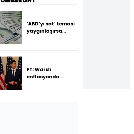
OOMBERGHT
‘ABD’yi sat’ teması
yaygınlaşırsa
euroda değerlenme
bekleniyor
FT: Warsh
enflasyonda
yükseliş sürerse faiz
artırımına hazır