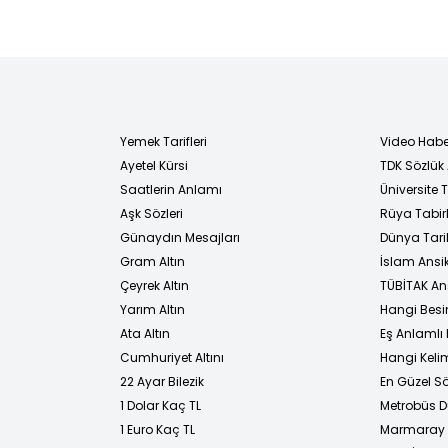
Yemek Tarifleri
Video Habe
Ayetel Kürsi
TDK Sözlük
i
Saatlerin Anlamı
Üniversite
Aşk Sözleri
Rüya Tabirl
Günaydın Mesajları
Dünya Tarih
Gram Altın
İslam Ansi
Çeyrek Altın
TÜBİTAK An
Yarım Altın
Hangi Besi
Ata Altın
Eş Anlamlı 
Cumhuriyet Altını
Hangi Kelim
22 Ayar Bilezik
En Güzel Sö
1 Dolar Kaç TL
Metrobüs D
1 Euro Kaç TL
Marmaray D