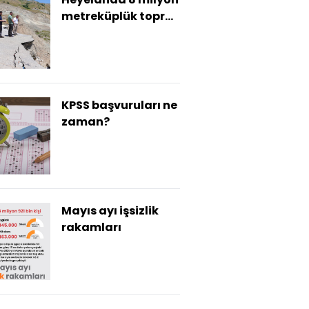
metreküplük toprak
hareket etti!
KPSS başvuruları ne
zaman?
Mayıs ayı işsizlik
rakamları