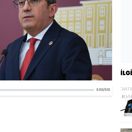
İLG
0:00
/
0:13