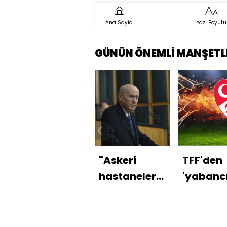
Ana Sayfa
Yazı Boyutu
GÜNÜN ÖNEMLİ MANŞETL
"Askeri
TFF'den
hastaneler
'yabanc
yeniden
kuralı'
açılmalı"
açıklam