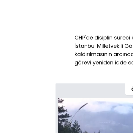
CHP'de disiplin süreci
İstanbul Milletvekili G
kaldırılmasının ardınd
görevi yeniden iade edi