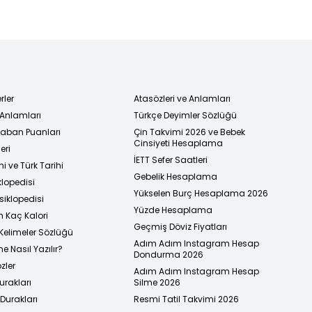
değil
rler
Atasözleri ve Anlamları
 Anlamları
Türkçe Deyimler Sözlüğü
 Taban Puanları
Çin Takvimi 2026 ve Bebek
Cinsiyeti Hesaplama
eri
İETT Sefer Saatleri
i ve Türk Tarihi
Gebelik Hesaplama
klopedisi
Yükselen Burç Hesaplama 2026
siklopedisi
Yüzde Hesaplama
n Kaç Kalori
Geçmiş Döviz Fiyatları
Kelimeler Sözlüğü
Adım Adım Instagram Hesap
e Nasıl Yazılır?
Dondurma 2026
zler
Adım Adım Instagram Hesap
urakları
Silme 2026
urakları
Resmi Tatil Takvimi 2026