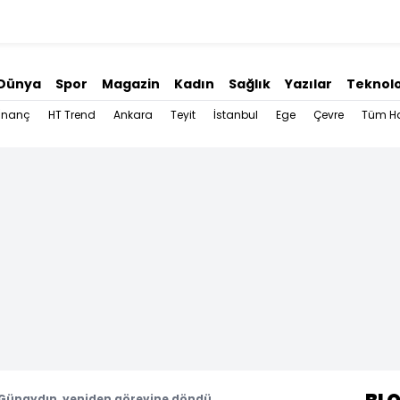
Dünya
Spor
Magazin
Kadın
Sağlık
Yazılar
Teknolo
İnanç
HT Trend
Ankara
Teyit
İstanbul
Ege
Çevre
Tüm Ha
Günaydın, yeniden görevine döndü