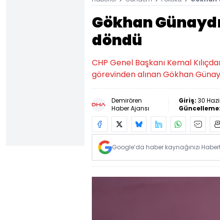
Gökhan Günaydı
döndü
CHP Genel Başkanı Kemal Kılıçdar
görevinden alınan Gökhan Günay
Demirören
Giriş:
30 Hazi
Haber Ajansı
Güncelleme
Google’da haber kaynağınızı Habertü