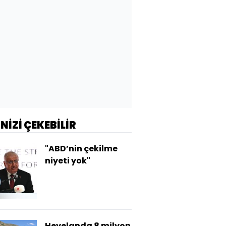
İNİZİ ÇEKEBİLİR
"ABD’nin çekilme
niyeti yok"
Heyelanda 8 milyon