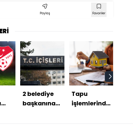
Paylaş
Favoriler
ERİ
2 belediye
Tapu
Hey
ı
başkanına
işlemlerinde
mil
soruşturma
yeni dönem
met
ası!
izni
top
hare