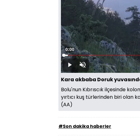
Süre
0:00
Yüklendi
:
2.05%
Oynat
Sesi
Aç
Kara akbaba Doruk yuvasınd
Bolu'nun Kıbrıscık ilçesinde kolo
yırtıcı kuş türlerinden biri olan
(AA)
#Son dakika haberler