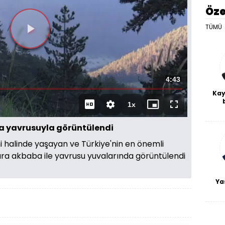
Öze
TÜMÜ
Videoyu
Oynat
Toplam
4:43
Kay
Süre
1x
Oynatma
Mini
Tam
De
Hızı
oynatıcı
Ekran
haf
a
a yavrusuyla görüntülendi
bl
ni halinde yaşayan ve Türkiye'nin en önemli
 kara akbaba ile yavrusu yuvalarında görüntülendi
Ya