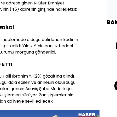
re adrese giden Nilüfer Emniyet
Y.'nin (45) dairenin girişinde hareketsiz
BA
EDİLDİ
n incelemede öldüğü belirlenen kadının
it edildi. Yıldız Y.'nin cansız bedeni
p Kurumu morguna gönderildi.
 ETTİ
Halil İbrahim Y. (23) gözaltına alındı.
duğu iddia edilen ve annesini öldürdüğü
enilen gencin Asayiş Şube Müdürlüğü
 işlemleri sürüyor. Zanlı, işlemlerinin
n adliyeye sevk edilecek.