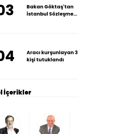
03
Bakan Göktaş'tan
İstanbul Sözleşmesi
açıklaması
04
Aracı kurşunlayan 3
kişi tutuklandı
l İçerikler