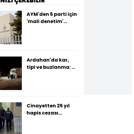
İNİZİ ÇEKEBİLİR
AYM'den 5 parti için
'mali denetim'
kararı
Ardahan'da kar,
tipi ve buzlanma: 4
TIR yolda kaldı
Cinayetten 25 yıl
hapis cezası
bulunan hükümlü
yakalandı