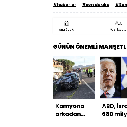
#haberler
#son dakika
#Son
Ana Sayfa
Yazı Boyutu
GÜNÜN ÖNEMLİ MANŞETL
Kamyona
ABD, İsra
arkadan
680 mil
çarptı: 3 ölü;
dolarlık