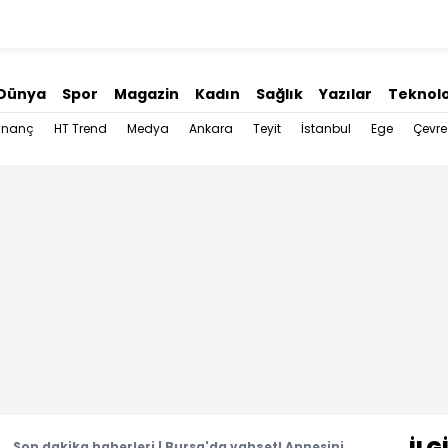
Dünya
Spor
Magazin
Kadın
Sağlık
Yazılar
Teknolo
İnanç
HT Trend
Medya
Ankara
Teyit
İstanbul
Ege
Çevre
.. Son dakika haberleri | Bursa'da vahşet! Annesini