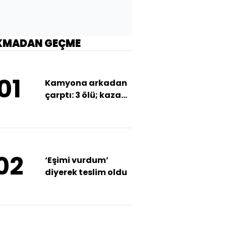
KMADAN GEÇME
01
Kamyona arkadan
çarptı: 3 ölü; kaza
kamerada
02
‘Eşimi vurdum’
diyerek teslim oldu