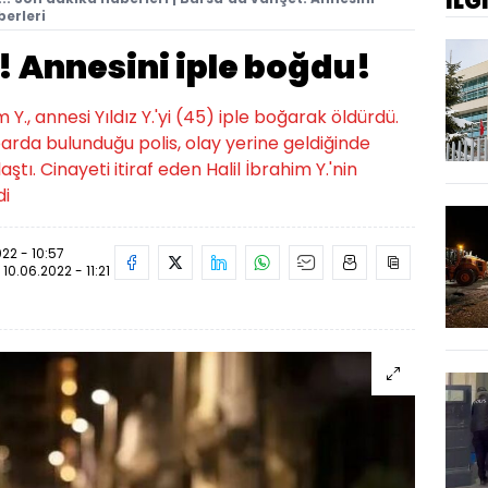
İLG
erleri
 Annesini iple boğdu!
 Y., annesi Yıldız Y.'yi (45) iple boğarak öldürdü.
arda bulunduğu polis, olay yerine geldiğinde
aştı. Cinayeti itiraf eden Halil İbrahim Y.'nin
di
022 - 10:57
:
10.06.2022 - 11:21