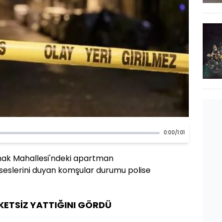
0:00
/
1:01
Konak Mahallesi'ndeki apartman
seslerini duyan komşular durumu polise
KETSİZ YATTIĞINI GÖRDÜ