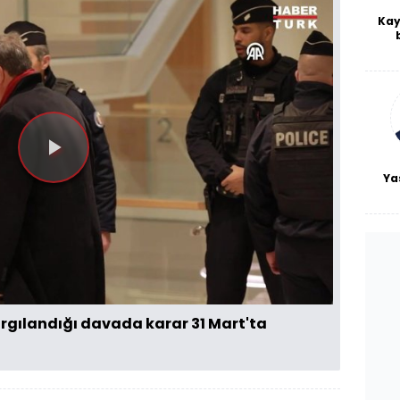
Kay
De
haf
a
bl
Videoyu
Ya
Oynat
yargılandığı davada karar 31 Mart'ta