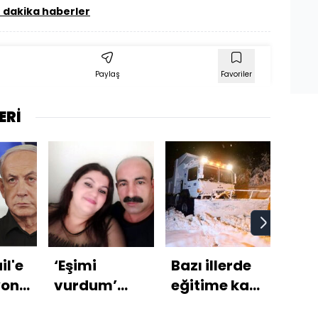
 dakika haberler
Paylaş
Favoriler
ERİ
il'e
‘Eşimi
Bazı illerde
Ark
yon
vurdum’
eğitime kar
tar
diyerek
engeli
kaz