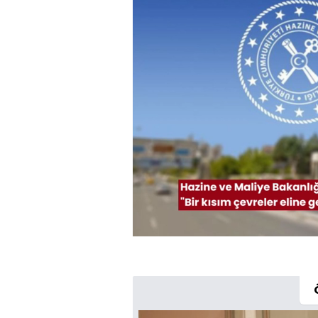
Yüklendi
:
57.59%
Sesi
Aç