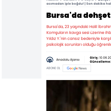
acımadan iple boğdu! | Son dakika hab
Bursa'da dehşet!
Bursa'da, 23 yaşındaki Halil İbrahim
Komşuların kavga sesi üzerine ihb
Yıldız Y.'nin cansız bedeniyle karşıl
psikolojik sorunları olduğu öğrenil
Giriş:
10.06.2
Anadolu Ajansı
Güncelleme
ABONE OL