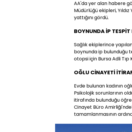
AA'da yer alan habere gö
Müdürlüğü ekipleri, Yıldız 
yattığını gördü.
BOYNUNDA İP TESPİT 
Sağlık ekiplerince yapıla
boynunda ip bulunduğu tesp
otopsi için Bursa Adli Tı
OĞLU CİNAYETİ İTİRAF
Evde bulunan kadının oğlu 
Psikolojik sorunlarının ol
itirafında bulunduğu öğr
Cinayet Büro Amirliği'ndeki
tamamlanmasının ardında