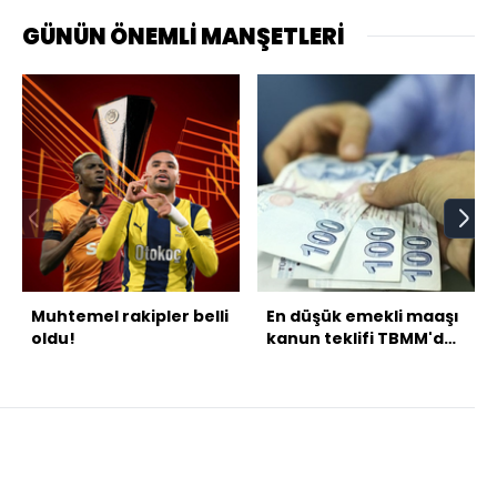
GÜNÜN ÖNEMLİ MANŞETLERİ
Muhtemel rakipler belli
En düşük emekli maaşı
oldu!
kanun teklifi TBMM'de
kabul edildi