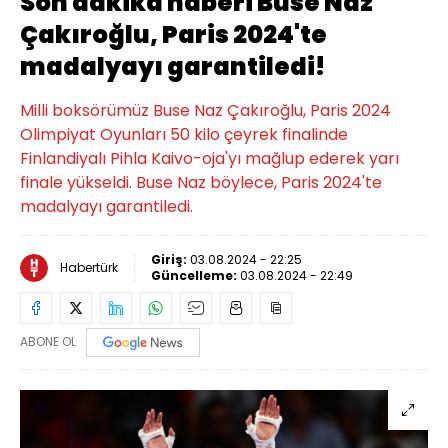
Son dakika haberi Buse Naz
Çakıroğlu, Paris 2024'te
madalyayı garantiledi!
Milli boksörümüz Buse Naz Çakıroğlu, Paris 2024
Olimpiyat Oyunları 50 kilo çeyrek finalinde
Finlandiyalı Pihla Kaivo-oja'yı mağlup ederek yarı
finale yükseldi. Buse Naz böylece, Paris 2024'te
madalyayı garantiledi.
Giriş:
03.08.2024 - 22:25
Habertürk
Güncelleme:
03.08.2024 - 22:49
ABONE OL