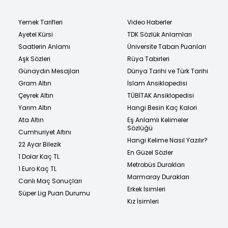
Yemek Tarifleri
Video Haberler
Ayetel Kürsi
TDK Sözlük Anlamları
Saatlerin Anlamı
Üniversite Taban Puanları
Aşk Sözleri
Rüya Tabirleri
Günaydın Mesajları
Dünya Tarihi ve Türk Tarihi
Gram Altın
İslam Ansiklopedisi
Çeyrek Altın
TÜBİTAK Ansiklopedisi
Yarım Altın
Hangi Besin Kaç Kalori
Ata Altın
Eş Anlamlı Kelimeler
Sözlüğü
Cumhuriyet Altını
Hangi Kelime Nasıl Yazılır?
22 Ayar Bilezik
En Güzel Sözler
1 Dolar Kaç TL
Metrobüs Durakları
1 Euro Kaç TL
Marmaray Durakları
Canlı Maç Sonuçları
Erkek İsimleri
Süper Lig Puan Durumu
Kız İsimleri