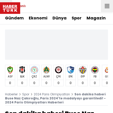
Canlı
Gündem
Ekonomi
Dünya
Spor
Magazin
ASF
BJK
ÇRZ
ALNY
ÇFK
EFK
EYP
FB
GS
0
0
0
0
0
0
0
0
0
Haberler
Spor
2024 Paris Olimpiyatları
Son dakika haberi
Buse Naz Çakıroğlu, Paris 2024'te madalyayı garantiledi! -
2024 Paris Olimpiyatları Haberleri