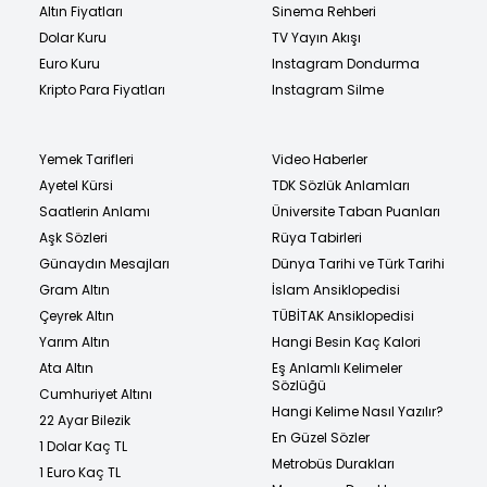
Altın Fiyatları
Sinema Rehberi
Dolar Kuru
TV Yayın Akışı
Euro Kuru
Instagram Dondurma
Kripto Para Fiyatları
Instagram Silme
Yemek Tarifleri
Video Haberler
Ayetel Kürsi
TDK Sözlük Anlamları
Saatlerin Anlamı
Üniversite Taban Puanları
Aşk Sözleri
Rüya Tabirleri
Günaydın Mesajları
Dünya Tarihi ve Türk Tarihi
Gram Altın
İslam Ansiklopedisi
Çeyrek Altın
TÜBİTAK Ansiklopedisi
Yarım Altın
Hangi Besin Kaç Kalori
Ata Altın
Eş Anlamlı Kelimeler
Sözlüğü
Cumhuriyet Altını
Hangi Kelime Nasıl Yazılır?
22 Ayar Bilezik
En Güzel Sözler
1 Dolar Kaç TL
Metrobüs Durakları
1 Euro Kaç TL