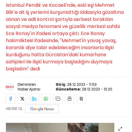
İstanbul Pendik ve Kocaeli'nde, eski eşi Mehmet
Bilir'e ait iş yerlerini kurşunlattığı iddiasıyla gözaltına
alınan ve adli kontrol şartıyla serbest bırakılan
sosyal medya fenomeni ve güzellik merkezi sahibi
Ece Ronay'ın ifadesi ortaya çıktı. Ece Ronay
hakimlikteki ifadesinde, "Mehmet'in yavaş yavaş,
karanlık diye tabir edebileceğim insanlarla ilişki
kurduğunu hatta Gürcistan'daki kumarhane
sahipleri ile ilişki kurmaya başladığını duymaya
başladım" dedi
Demirören
Giriş:
28.12.2023 - 11:53
Haber Ajansı
Güncelleme:
28.12.2023 - 13:20
ABONE OL