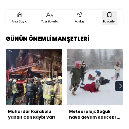
Ana Sayfa
Yazı Boyutu
Paylaş
Favoriler
GÜNÜN ÖNEMLİ MANŞETLERİ
Mühürdar Karakolu
Meteoroloji: Soğuk
yandı! Can kaybı var!
hava devam edecek! 4
bölgede kar var!