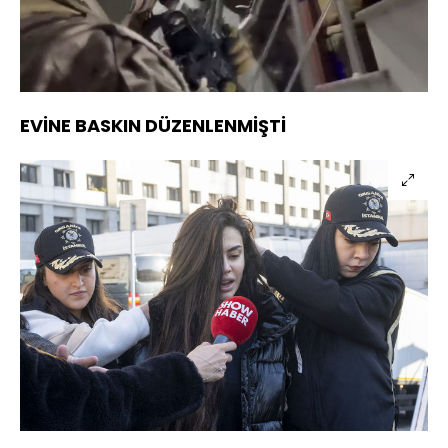
Yüklendi
:
14.47%
Sesi
Oynatma
720
Aç
Hızı
EVİNE BASKIN DÜZENLENMİŞTİ