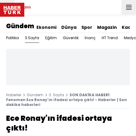
Canlı
Gündem
Ekonomi
Dünya
Spor
Magazin
Kadın
3.Sayfa
Politika
Eğitim
Güvenlik
İnanç
HT Trend
Medy
Haberler
Gündem
3. Sayfa
SON DAKİKA HABERİ:
Fenomen Ece Ronay'ın ifadesi ortaya çıktı! - Haberler | Son
dakika haberleri
Ece Ronay'ın ifadesi ortaya
çıktı!