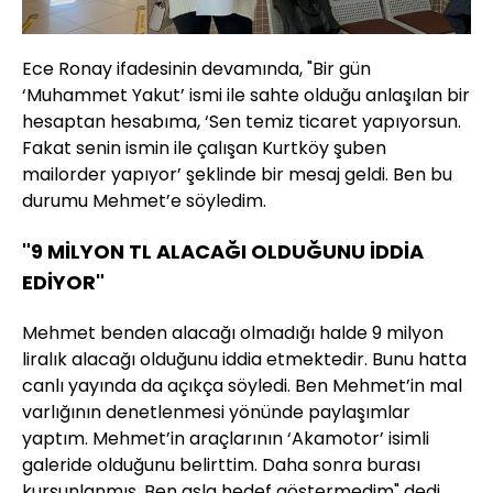
Ece Ronay ifadesinin devamında, "Bir gün
‘Muhammet Yakut’ ismi ile sahte olduğu anlaşılan bir
hesaptan hesabıma, ‘Sen temiz ticaret yapıyorsun.
Fakat senin ismin ile çalışan Kurtköy şuben
mailorder yapıyor’ şeklinde bir mesaj geldi. Ben bu
durumu Mehmet’e söyledim.
"9 MİLYON TL ALACAĞI OLDUĞUNU İDDİA
EDİYOR"
Mehmet benden alacağı olmadığı halde 9 milyon
liralık alacağı olduğunu iddia etmektedir. Bunu hatta
canlı yayında da açıkça söyledi. Ben Mehmet’in mal
varlığının denetlenmesi yönünde paylaşımlar
yaptım. Mehmet’in araçlarının ‘Akamotor’ isimli
galeride olduğunu belirttim. Daha sonra burası
kurşunlanmış. Ben asla hedef göstermedim" dedi.