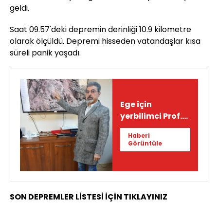
geldi.
Saat 09.57'deki depremin derinliği 10.9 kilometre
olarak ölçüldü. Depremi hisseden vatandaşlar kısa
süreli panik yaşadı.
Ege için
yerbilimci Prof.
Dr. Hasan
Haberi
Sözbilir'den
Görüntüle
tsunami uyarısı!
SON DEPREMLER LİSTESİ İÇİN TIKLAYINIZ