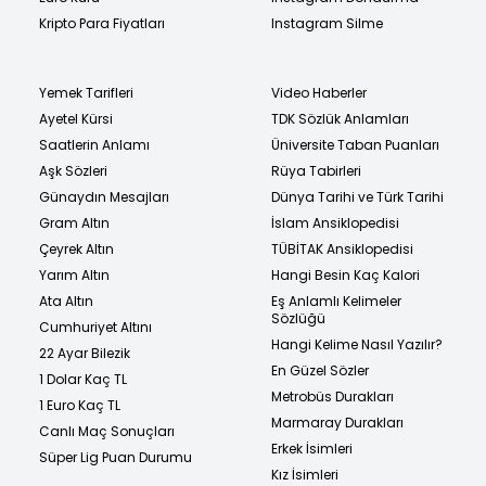
Kripto Para Fiyatları
Instagram Silme
Yemek Tarifleri
Video Haberler
Ayetel Kürsi
TDK Sözlük Anlamları
Saatlerin Anlamı
Üniversite Taban Puanları
Aşk Sözleri
Rüya Tabirleri
Günaydın Mesajları
Dünya Tarihi ve Türk Tarihi
Gram Altın
İslam Ansiklopedisi
Çeyrek Altın
TÜBİTAK Ansiklopedisi
Yarım Altın
Hangi Besin Kaç Kalori
Ata Altın
Eş Anlamlı Kelimeler
Sözlüğü
Cumhuriyet Altını
Hangi Kelime Nasıl Yazılır?
22 Ayar Bilezik
En Güzel Sözler
1 Dolar Kaç TL
Metrobüs Durakları
1 Euro Kaç TL
Marmaray Durakları
Canlı Maç Sonuçları
Erkek İsimleri
Süper Lig Puan Durumu
Kız İsimleri