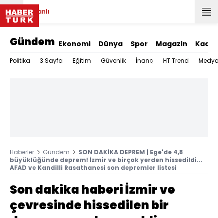
Canlı
Gündem
Ekonomi
Dünya
Spor
Magazin
Kadın
Politika
3.Sayfa
Eğitim
Güvenlik
İnanç
HT Trend
Medy
Haberler
Gündem
SON DAKİKA DEPREM | Ege'de 4,8
büyüklüğünde deprem! İzmir ve birçok yerden hissedildi...
AFAD ve Kandilli Rasathanesi son depremler listesi
Son dakika haberi İzmir ve
çevresinde hissedilen bir