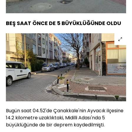
100.00%
Sesi
Oynatma
Aç
Hızı
BEŞ SAAT ÖNCE DE 5 BÜYÜKLÜĞÜNDE OLDU
Bugün saat 04.52'de Çanakkale'nin Ayvacık ilçesine
14.2 kilometre uzaklıktaki, Midilli Adası'nda 5
büyüklüğünde de bir deprem kaydedilmişti.