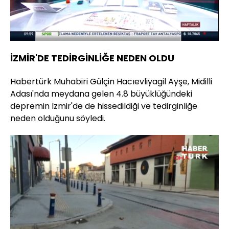
Yüklendi
:
38.82%
Sesi
Oynatma
Aç
Hızı
İZMİR'DE TEDİRGİNLİĞE NEDEN OLDU
Habertürk Muhabiri Gülçin Hacıevliyagil Ayşe, Midilli
Adası'nda meydana gelen 4.8 büyüklüğündeki
depremin İzmir'de de hissedildiği ve tedirginliğe
neden olduğunu söyledi.
Yüklendi
: