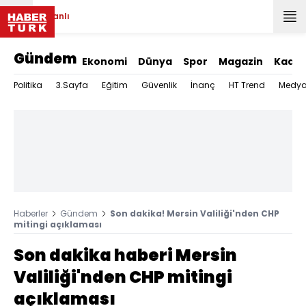
Canlı
Gündem
Ekonomi
Dünya
Spor
Magazin
Kadın
Politika
3.Sayfa
Eğitim
Güvenlik
İnanç
HT Trend
Medy
Haberler
Gündem
Son dakika! Mersin Valiliği'nden CHP
mitingi açıklaması
Son dakika haberi Mersin
Valiliği'nden CHP mitingi
açıklaması