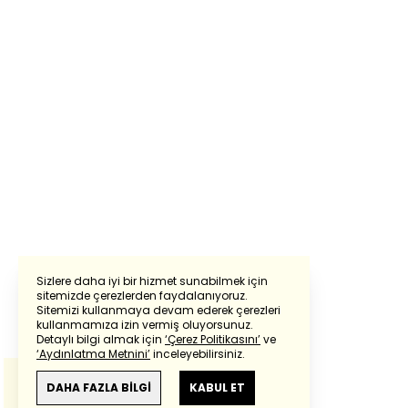
Sizlere daha iyi bir hizmet sunabilmek için
sitemizde çerezlerden faydalanıyoruz.
Sitemizi kullanmaya devam ederek çerezleri
Powered by
Translate
kullanmamıza izin vermiş oluyorsunuz.
Detaylı bilgi almak için
‘Çerez Politikasını’
ve
‘Aydınlatma Metnini’
inceleyebilirsiniz.
Bu çeviride
Google Translete
kullanılmıştır.
Anlam ve çeviri hatalarından
haberturk.com
DAHA FAZLA BİLGİ
KABUL ET
sorumlu değildir.