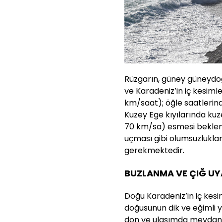
Rüzgarın, güney güneydoğ
ve Karadeniz’in iç kesimle
km/saat); öğle saatleri
Kuzey Ege kıyılarında ku
70 km/sa) esmesi beklen
uçması gibi olumsuzluklara
gerekmektedir.
BUZLANMA VE ÇIĞ UY
Doğu Karadeniz’in iç kesi
doğusunun dik ve eğimli y
don ve ulaşımda meydana