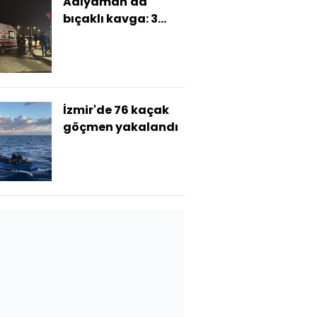
Adıyaman'da
bıçaklı kavga: 3
yaralı
İzmir'de 76 kaçak
göçmen yakalandı