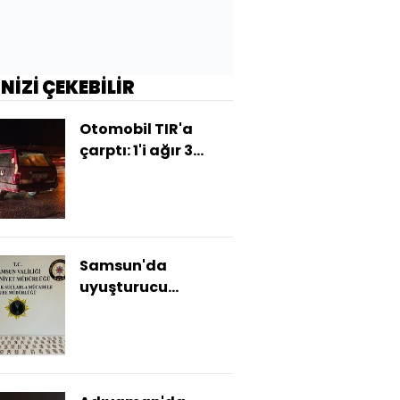
İNİZİ ÇEKEBİLİR
Otomobil TIR'a
çarptı: 1'i ağır 3
yaralı
Samsun'da
uyuşturucu
operasyonu: 4
gözaltı