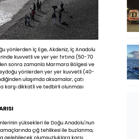
u yönlerden İç Ege, Akdeniz, İç Anadolu
rinde kuvvetli ve yer yer fırtına (50-70
nden sonra zamanla Marmara Bölgesi ve
zeydoğu yönlerden yer yer kuvvetli (40-
diğinden ulaşımda aksamalar, çatı
 karşı dikkatli ve tedbirli olunması
ARISI
mlerinin yüksekleri ile Doğu Anadolu'nun
amaçlarında çığ tehlikesi ile buzlanma,
 gelebilecek olumsuzluklara karşı