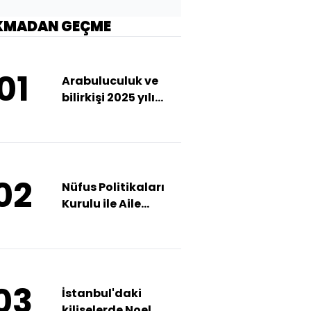
KMADAN GEÇME
01
Arabuluculuk ve
bilirkişi 2025 yılı
ücretleri belirlendi
02
Nüfus Politikaları
Kurulu ile Aile
Enstitüsü kuruldu
03
İstanbul'daki
kiliselerde Noel