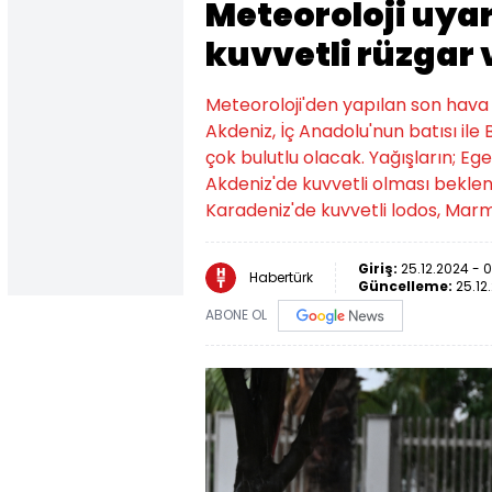
Meteoroloji uya
kuvvetli rüzgar 
Meteoroloji'den yapılan son hava
Akdeniz, İç Anadolu'nun batısı il
çok bulutlu olacak. Yağışların; Ege
Akdeniz'de kuvvetli olması beklen
Karadeniz'de kuvvetli lodos, Marm
Giriş:
25.12.2024 - 
Habertürk
Güncelleme:
25.12
ABONE OL