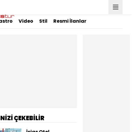
astro
Video
Stil
Resmi İlanlar
İNİZİ ÇEKEBİLİR
İsias Otel