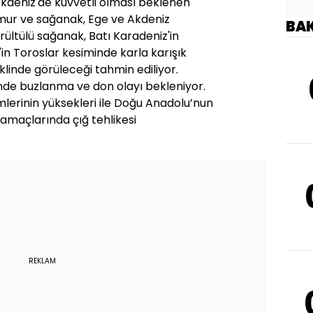
 Akdeniz'de kuvvetli olması beklenen
ğmur ve sağanak, Ege ve Akdeniz
BA
rültülü sağanak, Batı Karadeniz'in
in Toroslar kesiminde karla karışık
linde görüleceği tahmin ediliyor.
nde buzlanma ve don olayı bekleniyor.
mlerinin yüksekleri ile Doğu Anadolu’nun
amaçlarında çığ tehlikesi
REKLAM