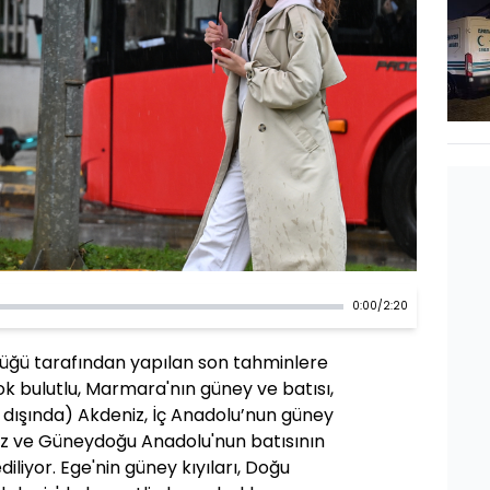
0:00
/
2:20
üğü tarafından yapılan son tahminlere
ok bulutlu, Marmara'nın güney ve batısı,
dışında) Akdeniz, İç Anadolu’nun güney
niz ve Güneydoğu Anadolu'nun batısının
iliyor. Ege'nin güney kıyıları, Doğu