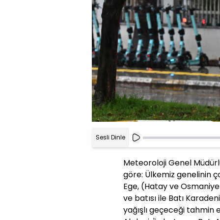
Sesli Dinle
Meteoroloji Genel Müdürl
göre: Ülkemiz genelinin ç
Ege, (Hatay ve Osmaniye 
ve batısı ile Batı Karade
yağışlı geçeceği tahmin ed