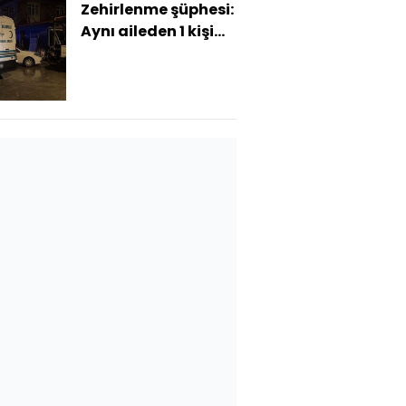
Zehirlenme şüphesi:
Aynı aileden 1 kişi
öldü, 3 kişi
hastanelik oldu