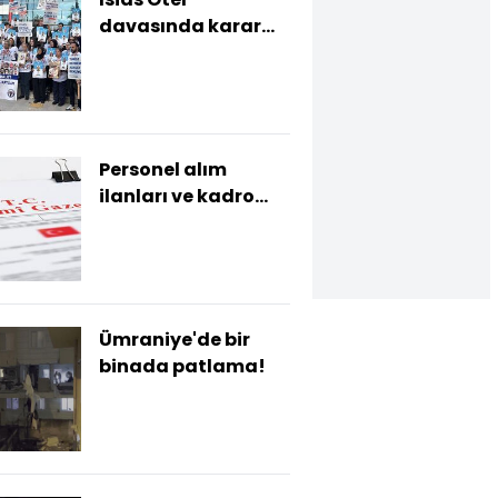
davasında karar
açıklandı
Personel alım
ilanları ve kadro
ihdasları Resmi
Gazete'de
Ümraniye'de bir
binada patlama!