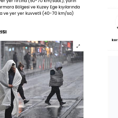
yer yer fırtına (50-70 km/saat); yarın
De
haf
ara Bölgesi ve Kuzey Ege kıyılarında
a
a ve yer yer kuvvetli (40-70 km/sa)
bl
ISI
kor