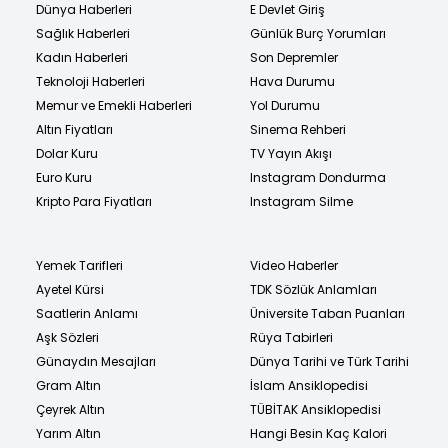
Dünya Haberleri
E Devlet Giriş
Sağlık Haberleri
Günlük Burç Yorumları
Kadın Haberleri
Son Depremler
Teknoloji Haberleri
Hava Durumu
Memur ve Emekli Haberleri
Yol Durumu
Altın Fiyatları
Sinema Rehberi
Dolar Kuru
TV Yayın Akışı
Euro Kuru
Instagram Dondurma
Kripto Para Fiyatları
Instagram Silme
Yemek Tarifleri
Video Haberler
Ayetel Kürsi
TDK Sözlük Anlamları
Saatlerin Anlamı
Üniversite Taban Puanları
Aşk Sözleri
Rüya Tabirleri
Günaydın Mesajları
Dünya Tarihi ve Türk Tarihi
Gram Altın
İslam Ansiklopedisi
Çeyrek Altın
TÜBİTAK Ansiklopedisi
Yarım Altın
Hangi Besin Kaç Kalori