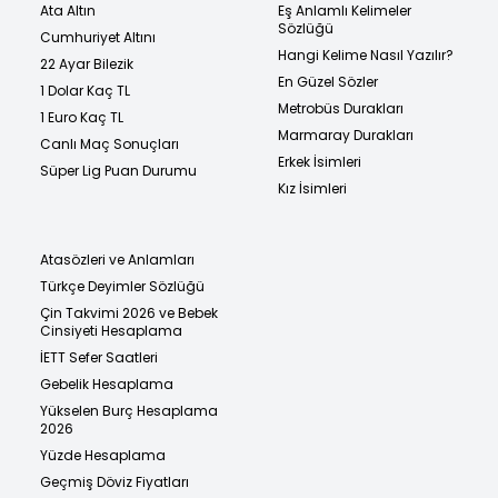
Ata Altın
Eş Anlamlı Kelimeler
Sözlüğü
Cumhuriyet Altını
Hangi Kelime Nasıl Yazılır?
22 Ayar Bilezik
En Güzel Sözler
1 Dolar Kaç TL
Metrobüs Durakları
1 Euro Kaç TL
Marmaray Durakları
Canlı Maç Sonuçları
Erkek İsimleri
Süper Lig Puan Durumu
Kız İsimleri
Atasözleri ve Anlamları
Türkçe Deyimler Sözlüğü
Çin Takvimi 2026 ve Bebek
Cinsiyeti Hesaplama
İETT Sefer Saatleri
Gebelik Hesaplama
Yükselen Burç Hesaplama
2026
Yüzde Hesaplama
Geçmiş Döviz Fiyatları