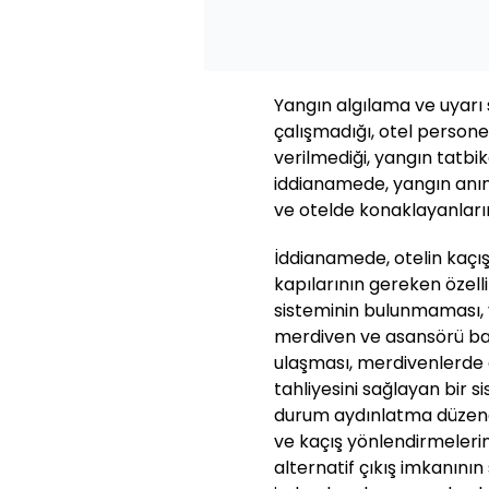
Yangın algılama ve uyarı 
çalışmadığı, otel persone
verilmediği, yangın tatbik
iddianamede, yangın anı
ve otelde konaklayanların 
İddianamede, otelin kaçı
kapılarının gereken özel
sisteminin bulunmaması, 
merdiven ve asansörü bac
ulaşması, merdivenlerde
tahliyesini sağlayan bir
durum aydınlatma düzeneğ
ve kaçış yönlendirmeleri
alternatif çıkış imkanın