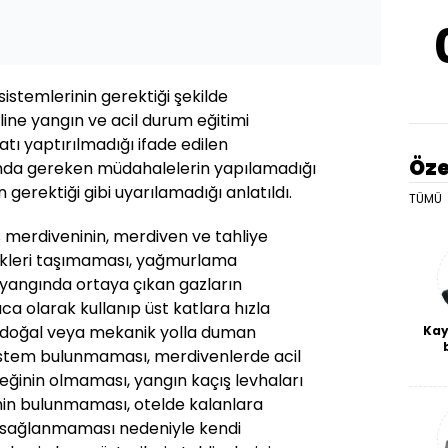
sistemlerinin gerektiği şekilde
line yangın ve acil durum eğitimi
atı yaptırılmadığı ifade edilen
Öze
nda gereken müdahalelerin yapılamadığı
gerektiği gibi uyarılamadığı anlatıldı.
TÜMÜ
ş merdiveninin, merdiven ve tahliye
likleri taşımaması, yağmurlama
yangında ortaya çıkan gazların
a olarak kullanıp üst katlara hızla
 doğal veya mekanik yolla duman
Kay
 sistem bulunmaması, merdivenlerde acil
De
inin olmaması, yangın kaçış levhaları
haf
a
nin bulunmaması, otelde kalanlara
bl
ın sağlanmaması nedeniyle kendi