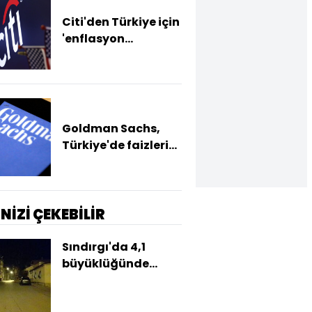
Citi'den Türkiye için
'enflasyon
görünümü' uyarısı
Goldman Sachs,
Türkiye'de faizlerin
uzun süre yüksek
kalması gerektiğini
öngörüyor
İNİZİ ÇEKEBİLİR
Sındırgı'da 4,1
büyüklüğünde
deprem