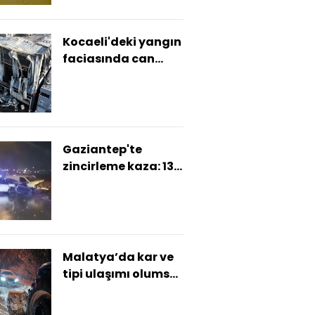
Kocaeli'deki yangın
faciasında can
kaybı 7'ye yükseldi
Gaziantep'te
zincirleme kaza: 13
yaralı
Malatya’da kar ve
tipi ulaşımı olumsuz
etkiledi