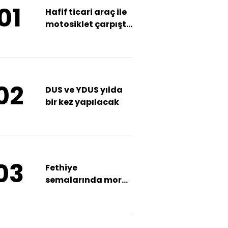
01
Hafif ticari araç ile
motosiklet çarpıştı:
1 yaralı
02
DUS ve YDUS yılda
bir kez yapılacak
03
Fethiye
semalarında mor
ve yeşil ışıklar