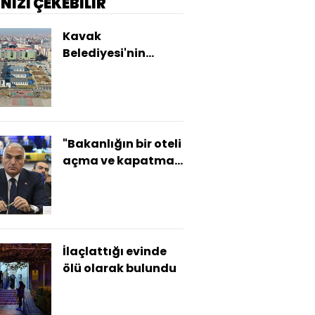
İNİZİ ÇEKEBİLİR
Kavak
Belediyesi'nin
makam aracına
haciz
"Bakanlığın bir oteli
açma ve kapatma
yetkisi yok"
İlaçlattığı evinde
ölü olarak bulundu