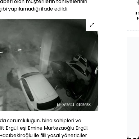
beri olan müşterilerin tahliyelerinin
gibi yapılamadığı ifade edildi.
İt
k
tük
 sorumluluğun, bina sahipleri ve
it Ergül, eşi Emine Murtezaoğlu Ergül,
acıbekiroğlu ile fiili yasal yöneticiler