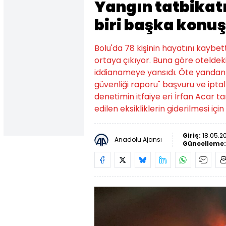
Yangın tatbikatı 
biri başka konu
Bolu'da 78 kişinin hayatını kaybet
ortaya çıkıyor. Buna göre oteldeki y
iddianameye yansıdı. Öte yandan 
güvenliği raporu" başvuru ve iptal
denetimin itfaiye eri İrfan Acar ta
edilen eksikliklerin giderilmesi için 
Giriş:
18.05.2
Anadolu Ajansı
Güncelleme