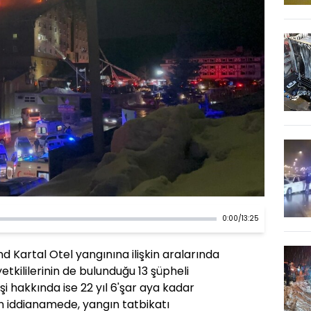
0:00
/
13:25
d Kartal Otel yangınına ilişkin aralarında
yetkililerinin de bulunduğu 13 şüpheli
işi hakkında ise 22 yıl 6'şar aya kadar
n iddianamede, yangın tatbikatı