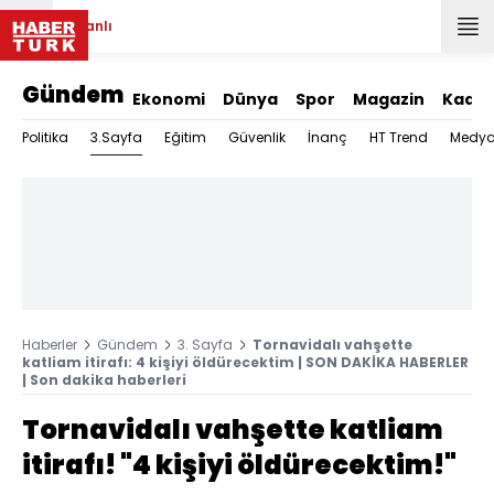
Canlı
Gündem
Ekonomi
Dünya
Spor
Magazin
Kadın
3.Sayfa
Politika
Eğitim
Güvenlik
İnanç
HT Trend
Medy
Haberler
Gündem
3. Sayfa
Tornavidalı vahşette
katliam itirafı: 4 kişiyi öldürecektim | SON DAKİKA HABERLER
| Son dakika haberleri
Tornavidalı vahşette katliam
itirafı! "4 kişiyi öldürecektim!"