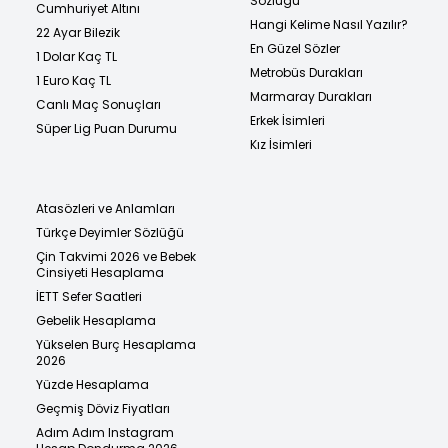
Sözlüğü
Cumhuriyet Altını
Hangi Kelime Nasıl Yazılır?
22 Ayar Bilezik
En Güzel Sözler
1 Dolar Kaç TL
Metrobüs Durakları
1 Euro Kaç TL
Marmaray Durakları
Canlı Maç Sonuçları
Erkek İsimleri
Süper Lig Puan Durumu
Kız İsimleri
Atasözleri ve Anlamları
Türkçe Deyimler Sözlüğü
Çin Takvimi 2026 ve Bebek
Cinsiyeti Hesaplama
İETT Sefer Saatleri
Gebelik Hesaplama
Yükselen Burç Hesaplama
2026
Yüzde Hesaplama
Geçmiş Döviz Fiyatları
Adım Adım Instagram