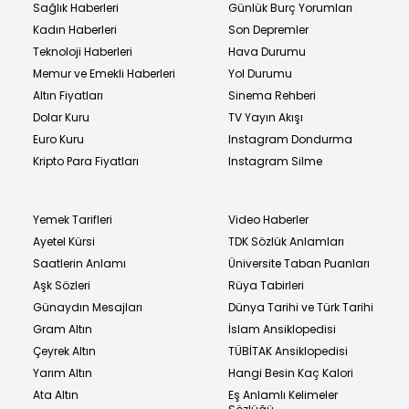
Sağlık Haberleri
Günlük Burç Yorumları
Kadın Haberleri
Son Depremler
Teknoloji Haberleri
Hava Durumu
Memur ve Emekli Haberleri
Yol Durumu
Altın Fiyatları
Sinema Rehberi
Dolar Kuru
TV Yayın Akışı
Euro Kuru
Instagram Dondurma
Kripto Para Fiyatları
Instagram Silme
Yemek Tarifleri
Video Haberler
Ayetel Kürsi
TDK Sözlük Anlamları
Saatlerin Anlamı
Üniversite Taban Puanları
Aşk Sözleri
Rüya Tabirleri
Günaydın Mesajları
Dünya Tarihi ve Türk Tarihi
Gram Altın
İslam Ansiklopedisi
Çeyrek Altın
TÜBİTAK Ansiklopedisi
Yarım Altın
Hangi Besin Kaç Kalori
Ata Altın
Eş Anlamlı Kelimeler