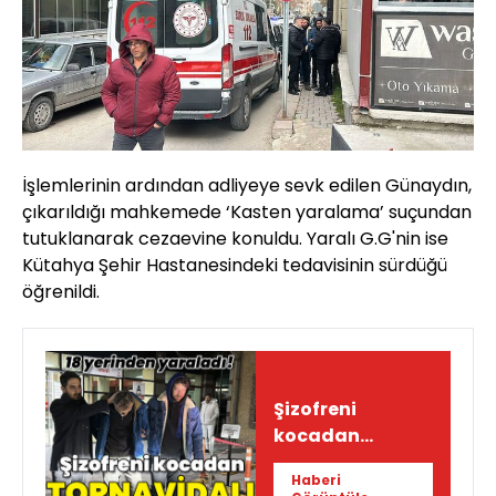
İşlemlerinin ardından adliyeye sevk edilen Günaydın,
çıkarıldığı mahkemede ‘Kasten yaralama’ suçundan
tutuklanarak cezaevine konuldu. Yaralı G.G'nin ise
Kütahya Şehir Hastanesindeki tedavisinin sürdüğü
öğrenildi.
Şizofreni
kocadan
tornavidalı
Haberi
vahşet!