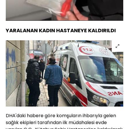
Yüklendi
:
65.06%
Sesi
Oynatma
Aç
Hızı
YARALANAN KADIN HASTANEYE KALDIRILDI
DHA'daki habere göre komşuların ihbarıyla gelen
sağlık ekipleri tarafından ilk müdahalesi evde