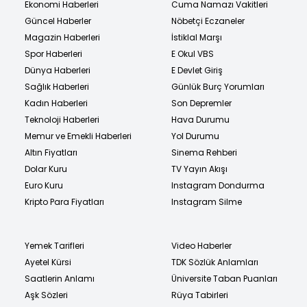
Ekonomi Haberleri
Cuma Namazı Vakitleri
Güncel Haberler
Nöbetçi Eczaneler
Magazin Haberleri
İstiklal Marşı
Spor Haberleri
E Okul VBS
Dünya Haberleri
E Devlet Giriş
Sağlık Haberleri
Günlük Burç Yorumları
Kadın Haberleri
Son Depremler
Teknoloji Haberleri
Hava Durumu
Memur ve Emekli Haberleri
Yol Durumu
Altın Fiyatları
Sinema Rehberi
Dolar Kuru
TV Yayın Akışı
Euro Kuru
Instagram Dondurma
Kripto Para Fiyatları
Instagram Silme
Yemek Tarifleri
Video Haberler
Ayetel Kürsi
TDK Sözlük Anlamları
Saatlerin Anlamı
Üniversite Taban Puanları
Aşk Sözleri
Rüya Tabirleri