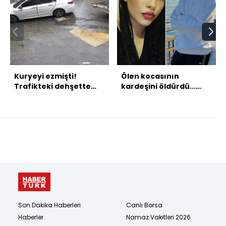
Kuryeyi ezmişti!
Ölen kocasının
Trafikteki dehşette
kardeşini öldürdü...
karar!
Yenge cinayetten
tutuklandı!
Son Dakika Haberleri
Canlı Borsa
Haberler
Namaz Vakitleri 2026