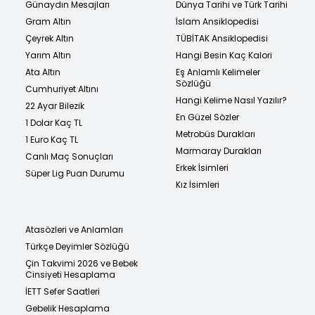
Günaydın Mesajları
Dünya Tarihi ve Türk Tarihi
Gram Altın
İslam Ansiklopedisi
Çeyrek Altın
TÜBİTAK Ansiklopedisi
Yarım Altın
Hangi Besin Kaç Kalori
Ata Altın
Eş Anlamlı Kelimeler
Sözlüğü
Cumhuriyet Altını
Hangi Kelime Nasıl Yazılır?
22 Ayar Bilezik
En Güzel Sözler
1 Dolar Kaç TL
Metrobüs Durakları
1 Euro Kaç TL
Marmaray Durakları
Canlı Maç Sonuçları
Erkek İsimleri
Süper Lig Puan Durumu
Kız İsimleri
Atasözleri ve Anlamları
Türkçe Deyimler Sözlüğü
Çin Takvimi 2026 ve Bebek
Cinsiyeti Hesaplama
İETT Sefer Saatleri
Gebelik Hesaplama