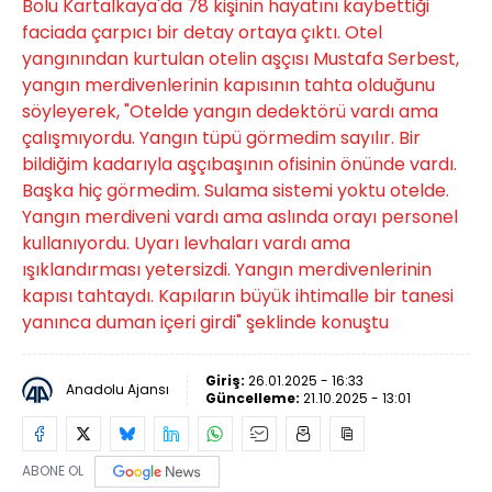
Bolu Kartalkaya'da 78 kişinin hayatını kaybettiği
faciada çarpıcı bir detay ortaya çıktı. Otel
yangınından kurtulan otelin aşçısı Mustafa Serbest,
yangın merdivenlerinin kapısının tahta olduğunu
söyleyerek, "Otelde yangın dedektörü vardı ama
çalışmıyordu. Yangın tüpü görmedim sayılır. Bir
bildiğim kadarıyla aşçıbaşının ofisinin önünde vardı.
Başka hiç görmedim. Sulama sistemi yoktu otelde.
Yangın merdiveni vardı ama aslında orayı personel
kullanıyordu. Uyarı levhaları vardı ama
ışıklandırması yetersizdi. Yangın merdivenlerinin
kapısı tahtaydı. Kapıların büyük ihtimalle bir tanesi
yanınca duman içeri girdi" şeklinde konuştu
Giriş:
26.01.2025 - 16:33
Anadolu Ajansı
Güncelleme:
21.10.2025 - 13:01
ABONE OL