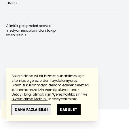
indirin
Günlük gelişmeleri sosyal
medya hesaplarından takip
edebilirsiniz.
Sizlere daha iyi bir hizmet sunabilmek için
sitemizde çerezlerden faydalanıyoruz.
Sitemizi kullanmaya devam ederek çerezleri
Powered by
Translate
kullanmamıza izin vermiş oluyorsunuz.
Detaylı bilgi almak için
‘Çerez Politikasını’
ve
‘Aydınlatma Metnini’
inceleyebilirsiniz.
Bu çeviride
Google Translete
kullanılmıştır.
Anlam ve çeviri hatalarından
haberturk.com
DAHA FAZLA BİLGİ
KABUL ET
sorumlu değildir.