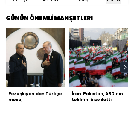
Ana Sayfa
Yazı Boyutu
Paylaş
Favoriler
GÜNÜN ÖNEMLİ MANŞETLERİ
Pezeşkiyan'dan Türkçe
İran: Pakistan, ABD'nin
mesaj
teklifini bize iletti