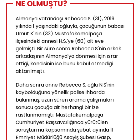
NE OLMUŞTU?
Almanya vatandaşı Rebecca S. (31), 2019
yılında 1 yaşındaki oğluyla, çocuğunun babası
Umut K'nin (33) Mustafakemalpaşa
ilçesindeki annesi H.S.'ye (60) ait eve
gelmişti. Bir süre sonra Rebecca S'nin erkek
arkadaşının Almanya'ya dönmesi için ısrar
ettiği, kendisinin ise bunu kabul etmediği
aktarılmıştı.
Daha sonra anne Rebecca S, oğlu N.S'nin
kaybolduğuna yönelik polise ihbarda
bulunmuş, uzun süren arama çalışmaları
sonucu çocuğa ait herhangi bir ize
rastlanmamıştı. Mustafakemalpaşa
Cumhuriyet Başsavcılığınca yürütülen
soruşturma kapsamında şubat ayında İl
Emniyet Müdürlüğü Asayiş Şubesi Gasp,