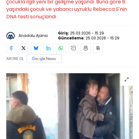
çocukla ilgili yeni bir gelişme yaşandı. Buna göre 8
yaşındaki çocuk ve yabancı uyruklu Rebecca S'nin
DNA testi sonuçlandı
Giriş:
25.03.2026 - 15:29
Anadolu Ajansı
Güncelleme:
25.03.2026 - 15:29
ABONE OL