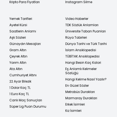
Kripto Para Fiyatları
Instagram Silme
Yemek Tarifleri
Video Haberler
Ayetel Kürsi
TDK Sözlük Anlamları
Saatlerin Anlamı
Üniversite Taban Puanları
Aşk Sözleri
Rüya Tabirleri
Günaydın Mesajları
Dünya Tarihi ve Türk Tarihi
Gram Altın
İslam Ansiklopedisi
Çeyrek Altın
TÜBİTAK Ansiklopedisi
Yarım Altın
Hangi Besin Kaç Kalori
Ata Altın
Eş Anlamlı Kelimeler
Sözlüğü
Cumhuriyet Altını
Hangi Kelime Nasıl Yazılır?
22 Ayar Bilezik
En Güzel Sözler
1 Dolar Kaç TL
Metrobüs Durakları
1 Euro Kaç TL
Marmaray Durakları
Canlı Maç Sonuçları
Erkek İsimleri
Süper Lig Puan Durumu
Kız İsimleri