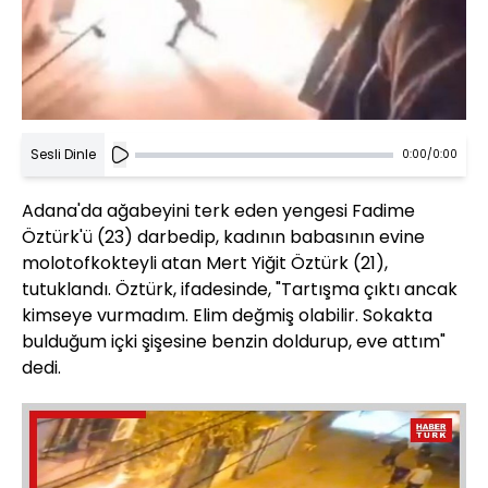
Sesli Dinle
0:00
/
0:00
Adana'da ağabeyini terk eden yengesi Fadime
Öztürk'ü (23) darbedip, kadının babasının evine
molotofkokteyli atan Mert Yiğit Öztürk (21),
tutuklandı. Öztürk, ifadesinde, "Tartışma çıktı ancak
kimseye vurmadım. Elim değmiş olabilir. Sokakta
bulduğum içki şişesine benzin doldurup, eve attım"
dedi.