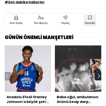
#Son dakika haberler
Ana Sayfa
Yazı Boyutu
Paylaş
Favoriler
GÜNÜN ÖNEMLİ MANŞETLERİ
Anadolu Efesli Stanley
Baba oğul, ambulansın
Johnson'a büyük şok!
önünü kesip darp