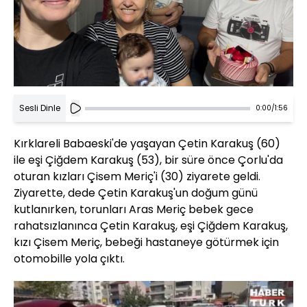
Sesli Dinle
0:00
/
1:56
Kırklareli Babaeski'de yaşayan Çetin Karakuş (60)
ile eşi Çiğdem Karakuş (53), bir süre önce Çorlu'da
oturan kızları Çisem Meriç'i (30) ziyarete geldi.
Ziyarette, dede Çetin Karakuş'un doğum günü
kutlanırken, torunları Aras Meriç bebek gece
rahatsızlanınca Çetin Karakuş, eşi Çiğdem Karakuş,
kızı Çisem Meriç, bebeği hastaneye götürmek için
otomobille yola çıktı.