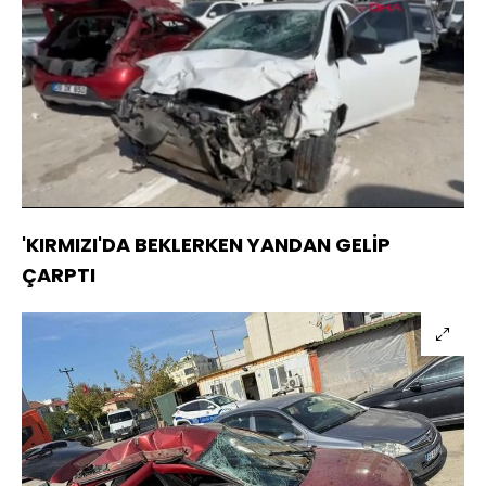
Yüklendi
:
35.39%
Sesi
Oynatma
Aç
Hızı
'KIRMIZI'DA BEKLERKEN YANDAN GELİP
ÇARPTI