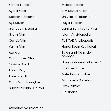
Yemek Tarifleri
Video Haberler
Ayetel Kürsi
TDK Sözlük Anlamları
Saatlerin Anlamı
Üniversite Taban Puanları
Aşk Sözleri
Rüya Tabirleri
Günaydın Mesajları
Dünya Tarihi ve Türk Tarihi
Gram Altın
İslam Ansiklopedisi
Çeyrek Altın
TÜBİTAK Ansiklopedisi
Yarım Altın
Hangi Besin Kaç Kalori
Ata Altın
Eş Anlamlı Kelimeler
Sözlüğü
Cumhuriyet Altını
Hangi Kelime Nasıl Yazılır?
22 Ayar Bilezik
En Güzel Sözler
1 Dolar Kaç TL
Metrobüs Durakları
1 Euro Kaç TL
Marmaray Durakları
Canlı Maç Sonuçları
Erkek İsimleri
Süper Lig Puan Durumu
Kız İsimleri
Atasözleri ve Anlamları