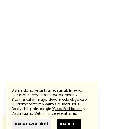
Sizlere daha iyi bir hizmet sunabilmek için
sitemizde çerezlerden faydalanıyoruz.
Sitemizi kullanmaya devam ederek çerezleri
Powered by
Translate
kullanmamıza izin vermiş oluyorsunuz.
Detaylı bilgi almak için
‘Çerez Politikasını’
ve
‘Aydınlatma Metnini’
inceleyebilirsiniz.
Bu çeviride
Google Translete
kullanılmıştır.
Anlam ve çeviri hatalarından
haberturk.com
DAHA FAZLA BİLGİ
KABUL ET
sorumlu değildir.