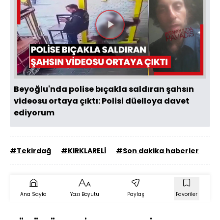
Videoyu
Oynat
Beyoğlu'nda polise bıçakla saldıran şahsın
videosu ortaya çıktı: Polisi düelloya davet
ediyorum
#Tekirdağ
#KIRKLARELİ
#Son dakika haberler
Ana Sayfa
Yazı Boyutu
Paylaş
Favoriler