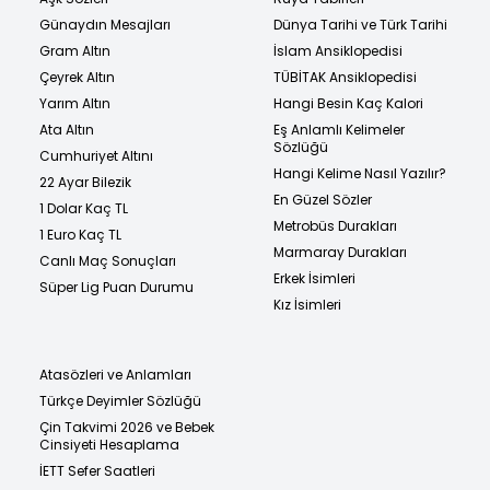
Günaydın Mesajları
Dünya Tarihi ve Türk Tarihi
Gram Altın
İslam Ansiklopedisi
Çeyrek Altın
TÜBİTAK Ansiklopedisi
Yarım Altın
Hangi Besin Kaç Kalori
Ata Altın
Eş Anlamlı Kelimeler
Sözlüğü
Cumhuriyet Altını
Hangi Kelime Nasıl Yazılır?
22 Ayar Bilezik
En Güzel Sözler
1 Dolar Kaç TL
Metrobüs Durakları
1 Euro Kaç TL
Marmaray Durakları
Canlı Maç Sonuçları
Erkek İsimleri
Süper Lig Puan Durumu
Kız İsimleri
Atasözleri ve Anlamları
Türkçe Deyimler Sözlüğü
Çin Takvimi 2026 ve Bebek
Cinsiyeti Hesaplama
İETT Sefer Saatleri