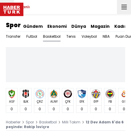
Canlı
Spor
Gündem
Ekonomi
Dünya
Magazin
Kadın
Basketbol
Transfer
Futbol
Tenis
Voleybol
NBA
Puan Du
ASF
BJK
ÇRZ
ALNY
ÇFK
EFK
EYP
FB
GS
0
0
0
0
0
0
0
0
0
Haberler
Spor
Basketbol
Milli Takım
12 Dev Adam 6'da 6
peşinde: Rakip İsviçre