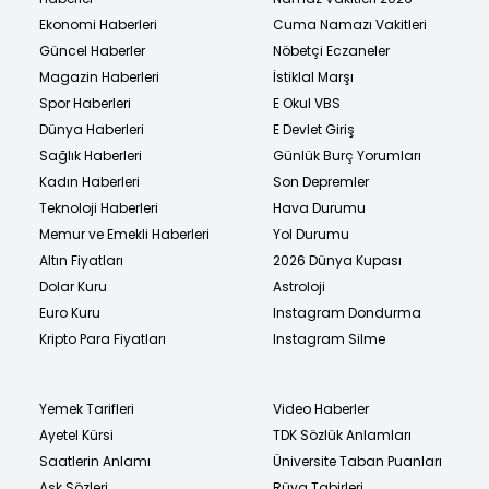
Ekonomi Haberleri
Cuma Namazı Vakitleri
Güncel Haberler
Nöbetçi Eczaneler
Magazin Haberleri
İstiklal Marşı
Spor Haberleri
E Okul VBS
Dünya Haberleri
E Devlet Giriş
Sağlık Haberleri
Günlük Burç Yorumları
Kadın Haberleri
Son Depremler
Teknoloji Haberleri
Hava Durumu
Memur ve Emekli Haberleri
Yol Durumu
Altın Fiyatları
2026 Dünya Kupası
Dolar Kuru
Astroloji
Euro Kuru
Instagram Dondurma
Kripto Para Fiyatları
Instagram Silme
Yemek Tarifleri
Video Haberler
Ayetel Kürsi
TDK Sözlük Anlamları
Saatlerin Anlamı
Üniversite Taban Puanları
Aşk Sözleri
Rüya Tabirleri