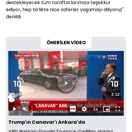
destekleyecek tüm taraftarlarımıza teşekkür
ediyor, hep birlikte nice zaferler yaşamayı diliyoruz"
denildi.
ÖNERİLEN VİDEO
Videoyu
Süre
0:00
Toplam
3:12
Oynat
Yüklendi
:
3.09%
Süre
1x
Oynat
Sesi
Oynatma
Mini
Tam
Aç
Hızı
oynatıcı
Ekran
Trump'ın Canavar'ı Ankara'da
ABD Başkanı Donald Trump'ın Cadillac marka