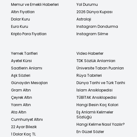
Memur ve Emekli Haberleri
Yol Durumu
Altın Fiyatları
2026 Dünya Kupası
Dolar Kuru
Astroloji
Euro Kuru
Instagram Dondurma
Kripto Para Fiyatları
Instagram Silme
Yemek Tarifleri
Video Haberler
Ayetel Kürsi
TDK Sözlük Anlamları
Saatlerin Anlamı
Üniversite Taban Puanları
Aşk Sözleri
Rüya Tabirleri
Günaydın Mesajları
Dünya Tarihi ve Türk Tarihi
Gram Altın
İslam Ansiklopedisi
Çeyrek Altın
TÜBİTAK Ansiklopedisi
Yarım Altın
Hangi Besin Kaç Kalori
Ata Altın
Eş Anlamlı Kelimeler
Sözlüğü
Cumhuriyet Altını
Hangi Kelime Nasıl Yazılır?
22 Ayar Bilezik
En Güzel Sözler
1 Dolar Kaç TL