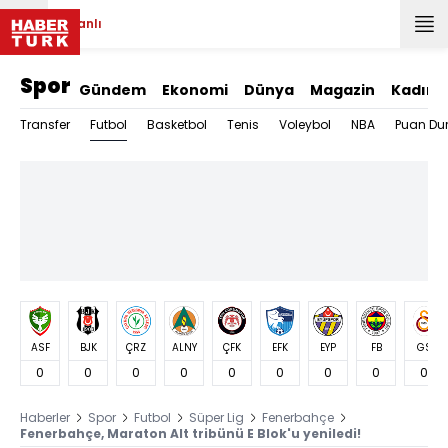
Canlı
Spor
Gündem
Ekonomi
Dünya
Magazin
Kadın
Futbol
Transfer
Basketbol
Tenis
Voleybol
NBA
Puan Du
ASF
BJK
ÇRZ
ALNY
ÇFK
EFK
EYP
FB
GS
0
0
0
0
0
0
0
0
0
Haberler
Spor
Futbol
Süper Lig
Fenerbahçe
Fenerbahçe, Maraton Alt tribünü E Blok'u yeniledi!