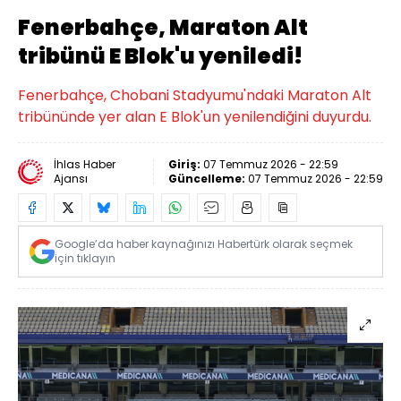
Fenerbahçe, Maraton Alt
tribünü E Blok'u yeniledi!
Fenerbahçe, Chobani Stadyumu'ndaki Maraton Alt
tribününde yer alan E Blok'un yenilendiğini duyurdu.
İhlas Haber
Giriş:
07 Temmuz 2026 - 22:59
Ajansı
Güncelleme:
07 Temmuz 2026 - 22:59
Google’da haber kaynağınızı Habertürk olarak seçmek
için tıklayın