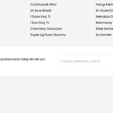
Cumhuriyet Altını
Hangi Kelim
22 Ayar Bilezik
En Güzel Sö
1 Dolar Kaç TL
Metrobüs D
1 Euro Kaç TL
Marmaray D
Canlı Maç Sonuçları
Erkek İsimle
Süper Lig Puan Durumu
Kız İsimleri
-postanızdan takip etmek için