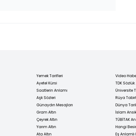
Yemek Tarifleri
Video Habe
Ayetel Kürsi
TDK Sözlük
i
Saatlerin Anlamı
Üniversite
Aşk Sözleri
Rüya Tabirl
Günaydın Mesajları
Dünya Tarih
Gram Altın
İslam Ansi
Çeyrek Altın
TÜBİTAK An
Yarım Altın
Hangi Besi
Ata Altın
Eş Anlamlı 