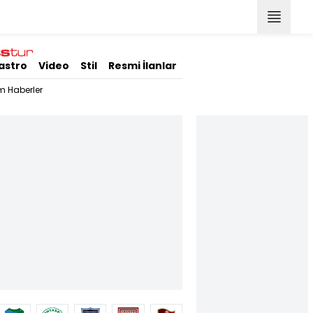
astro
Video
Stil
Resmi İlanlar
m Haberler