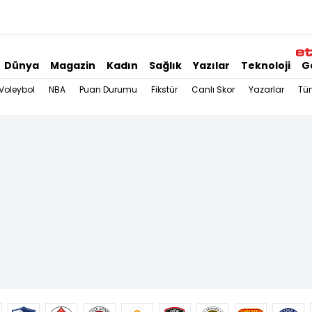
Dünya
Magazin
Kadın
Sağlık
Yazılar
Teknoloji
G
Voleybol
NBA
Puan Durumu
Fikstür
Canlı Skor
Yazarlar
Tü