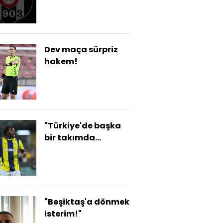
Dev maça sürpriz
hakem!
"Türkiye'de başka
bir takımda
oynamam"
"Beşiktaş'a dönmek
isterim!"