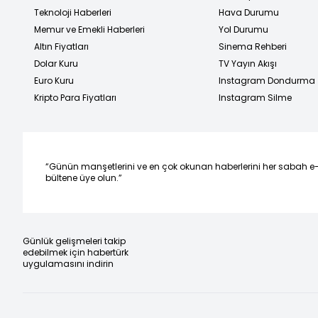
Teknoloji Haberleri
Hava Durumu
Memur ve Emekli Haberleri
Yol Durumu
Altın Fiyatları
Sinema Rehberi
Dolar Kuru
TV Yayın Akışı
Euro Kuru
Instagram Dondurma
Kripto Para Fiyatları
Instagram Silme
“Günün manşetlerini ve en çok okunan haberlerini her sabah e
bültene üye olun.”
Günlük gelişmeleri takip
edebilmek için habertürk
uygulamasını indirin