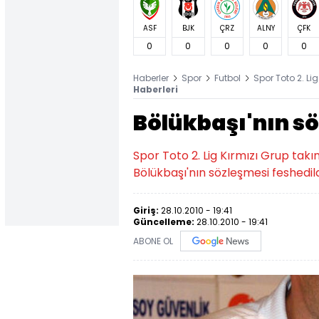
ASF
BJK
ÇRZ
ALNY
ÇFK
0
0
0
0
0
Haberler
Spor
Futbol
Spor Toto 2. Lig
Haberleri
Bölükbaşı'nın sö
Spor Toto 2. Lig Kırmızı Grup tak
Bölükbaşı'nın sözleşmesi feshedild
Giriş:
28.10.2010 - 19:41
Güncelleme:
28.10.2010 - 19:41
ABONE OL