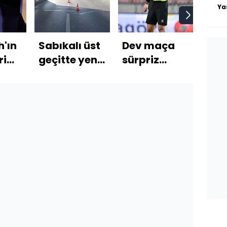
Ya
h'ın
Sabıkalı üst
Dev maça
30 
ri
geçitte yeni
sürpriz
202
an
kaza!
hakem!
ne o