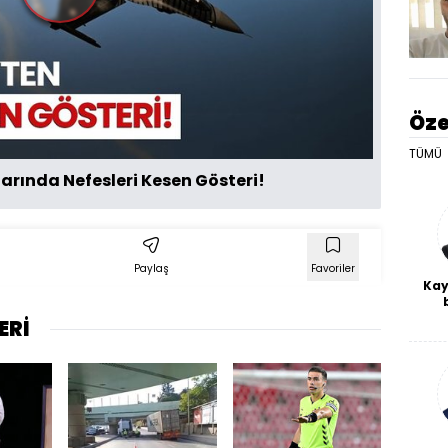
Videoyu
Oynat
Öze
TÜMÜ
rında Nefesleri Kesen Gösteri!
Paylaş
Favoriler
Kay
De
ERİ
haf
a
bl