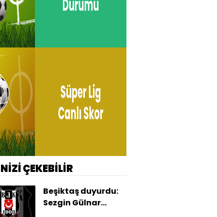
İNİZİ ÇEKEBİLİR
Beşiktaş duyurdu:
Sezgin Gülnar
tahliye oldu