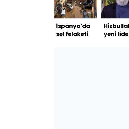
İspanya'da
Hizbulla
sel felaketi
yeni lide
Kasım'd
"savaş
yolunda
kalma"
mesajı