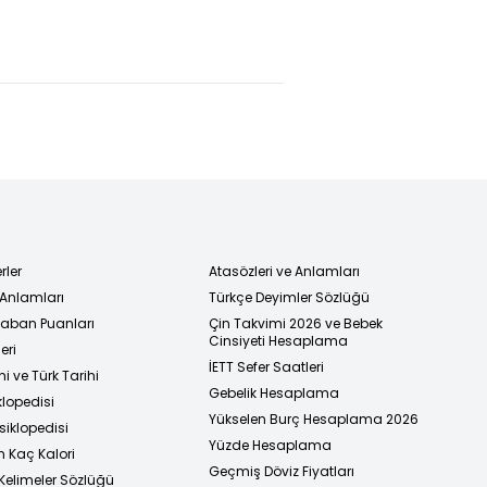
rler
Atasözleri ve Anlamları
 Anlamları
Türkçe Deyimler Sözlüğü
 Taban Puanları
Çin Takvimi 2026 ve Bebek
Cinsiyeti Hesaplama
eri
İETT Sefer Saatleri
i ve Türk Tarihi
Gebelik Hesaplama
klopedisi
Yükselen Burç Hesaplama 2026
siklopedisi
Yüzde Hesaplama
n Kaç Kalori
Geçmiş Döviz Fiyatları
Kelimeler Sözlüğü