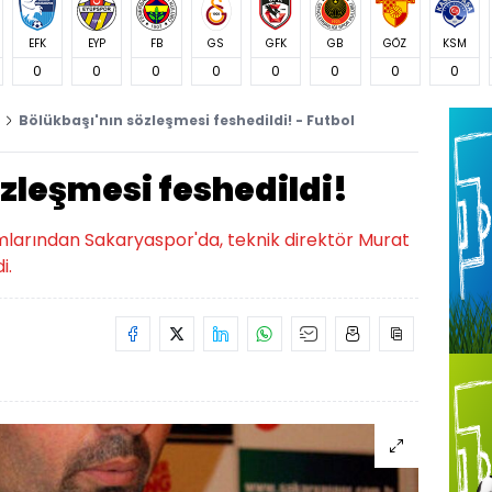
EFK
EYP
FB
GS
GFK
GB
GÖZ
KSM
0
0
0
0
0
0
0
0
Bölükbaşı'nın sözleşmesi feshedildi! - Futbol
zleşmesi feshedildi!
ımlarından Sakaryaspor'da, teknik direktör Murat
i.