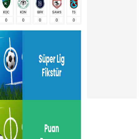
KOC
KON
İBFK
SAMS
TS
0
0
0
0
0