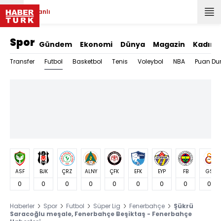
Canlı
Spor
Gündem
Ekonomi
Dünya
Magazin
Kadın
Futbol
Transfer
Basketbol
Tenis
Voleybol
NBA
Puan Du
ASF
BJK
ÇRZ
ALNY
ÇFK
EFK
EYP
FB
GS
0
0
0
0
0
0
0
0
0
Haberler
Spor
Futbol
Süper Lig
Fenerbahçe
Şükrü
Saracoğlu meşale, Fenerbahçe Beşiktaş - Fenerbahçe