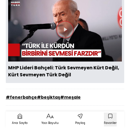
Videoyu
Oynat
MHP Lideri Bahçeli: Türk Sevmeyen Kürt Değil,
Kürt Sevmeyen Türk Değil
#fenerbahçe
#beşiktaş
#meşale
Ana Sayfa
Yazı Boyutu
Paylaş
Favoriler