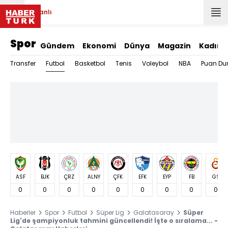
Canlı
Spor
Gündem
Ekonomi
Dünya
Magazin
Kadın
Futbol
Transfer
Basketbol
Tenis
Voleybol
NBA
Puan Du
ASF
BJK
ÇRZ
ALNY
ÇFK
EFK
EYP
FB
GS
0
0
0
0
0
0
0
0
0
Haberler
Spor
Futbol
Süper Lig
Galatasaray
Süper
Lig'de şampiyonluk tahmini güncellendi! İşte o sıralama... -