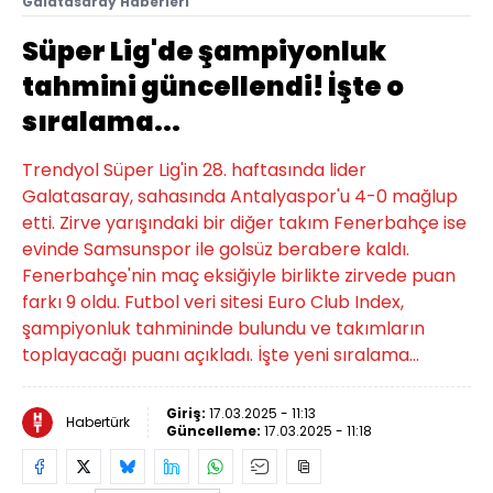
Galatasaray Haberleri
Süper Lig'de şampiyonluk
tahmini güncellendi! İşte o
sıralama...
Trendyol Süper Lig'in 28. haftasında lider
Galatasaray, sahasında Antalyaspor'u 4-0 mağlup
etti. Zirve yarışındaki bir diğer takım Fenerbahçe ise
evinde Samsunspor ile golsüz berabere kaldı.
Fenerbahçe'nin maç eksiğiyle birlikte zirvede puan
farkı 9 oldu. Futbol veri sitesi Euro Club Index,
şampiyonluk tahmininde bulundu ve takımların
toplayacağı puanı açıkladı. İşte yeni sıralama...
Giriş:
17.03.2025 - 11:13
Habertürk
Güncelleme:
17.03.2025 - 11:18