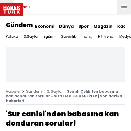
Canlı
Gündem
Ekonomi
Dünya
Spor
Magazin
Kadın
3.Sayfa
Politika
Eğitim
Güvenlik
İnanç
HT Trend
Medy
Haberler
Gündem
3. Sayfa
Semih Çelik'ten babasına
kan donduran sorular - SON DAKİKA HABERLER | Son dakika
haberleri
'Sur canisi'nden babasına kan
donduran sorular!