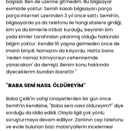
başladı. Ben de üzerine gitmedim. Bu bilgisayar
evimizde yoktur. Semih kasalı bilgisayarı parça
parça internet üzerinden 3 yıl önce sattı. Semih'in,
bilgisayarda ya da telefonu ile hangi sitelere girdiği,
kim ya da kimlerle irtibat kurduğu, beyninin kim
yada kimler tarafından yıkanmış olduğu hakkında
bilgim yoktur. Kendisi 16 yaşına gelmeden önce de
imanlı biriydi. Namazını da kılıyordu. Hatta bana
'neden namaz kılmıyorsun cehennemde
yanacaksın' da demişti. Benim konu hakkında
diyeceklerim bundan ibarettir."
"BABA SENİ NASIL ÖLDÜREYİM"
Baba Çelik'in vahşi cinayetlerden bir gün önce
Semih’in kendisine, "Baba seni nasıl öldüreyim?" diye
sorduğu da iddia edildi. Olayla ilgili çok yönlü
soruşturmaya devam ediliyor. Zanlının cep telefonu
ve evde bulunan bazı materyallerin incelemesi