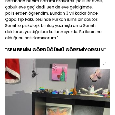
hattından benim hattımı arayarak 'polisler evde,
çabuk eve geç' dedi. Ben de eve geldiğimde,
polislerden öğrendim. Bundan 3 yıl kadar önce,
Çapa Tıp Fakültesi'nde Furkan isimli bir doktor,
Semih'e psikolojik bir ilaç yazmıştı ama Semih
doktorun yazdığı ilacı kullanmıyordu. Bu ilacın ne
olduğunu hatırlamıyorum."
"SEN BENİM GÖRDÜĞÜMÜ GÖREMİYORSUN"