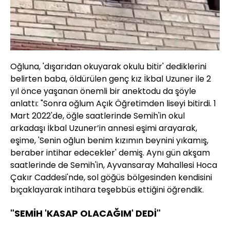
Oğluna, 'dışarıdan okuyarak okulu bitir' dediklerini
belirten baba, öldürülen genç kız İkbal Uzuner ile 2
yıl önce yaşanan önemli bir anektodu da şöyle
anlattı: "Sonra oğlum Açık Öğretimden liseyi bitirdi. 1
Mart 2022'de, öğle saatlerinde Semih'in okul
arkadaşı İkbal Uzuner’in annesi eşimi arayarak,
eşime, 'Senin oğlun benim kızımın beynini yıkamış,
beraber intihar edecekler' demiş. Aynı gün akşam
saatlerinde de Semih'in, Ayvansaray Mahallesi Hoca
Çakır Caddesi'nde, sol göğüs bölgesinden kendisini
bıçaklayarak intihara teşebbüs ettiğini öğrendik.
"SEMİH 'KASAP OLACAĞIM' DEDİ"