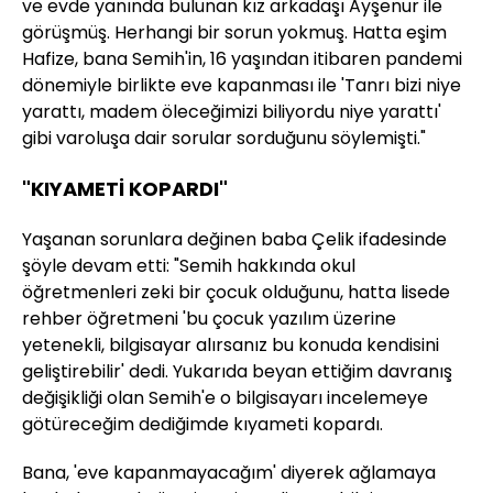
ve evde yanında bulunan kız arkadaşı Ayşenur ile
görüşmüş. Herhangi bir sorun yokmuş. Hatta eşim
Hafize, bana Semih'in, 16 yaşından itibaren pandemi
dönemiyle birlikte eve kapanması ile 'Tanrı bizi niye
yarattı, madem öleceğimizi biliyordu niye yarattı'
gibi varoluşa dair sorular sorduğunu söylemişti."
"KIYAMETİ KOPARDI"
Yaşanan sorunlara değinen baba Çelik ifadesinde
şöyle devam etti: "Semih hakkında okul
öğretmenleri zeki bir çocuk olduğunu, hatta lisede
rehber öğretmeni 'bu çocuk yazılım üzerine
yetenekli, bilgisayar alırsanız bu konuda kendisini
geliştirebilir' dedi. Yukarıda beyan ettiğim davranış
değişikliği olan Semih'e o bilgisayarı incelemeye
götüreceğim dediğimde kıyameti kopardı.
Bana, 'eve kapanmayacağım' diyerek ağlamaya