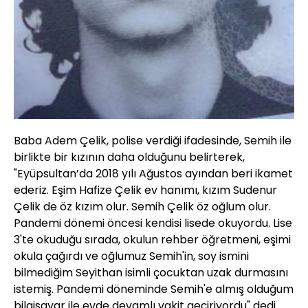
Baba Adem Çelik, polise verdiği ifadesinde, Semih ile
birlikte bir kızının daha olduğunu belirterek,
"Eyüpsultan’da 2018 yılı Ağustos ayından beri ikamet
ederiz. Eşim Hafize Çelik ev hanımı, kızım Sudenur
Çelik de öz kızım olur. Semih Çelik öz oğlum olur.
Pandemi dönemi öncesi kendisi lisede okuyordu. Lise
3'te okuduğu sırada, okulun rehber öğretmeni, eşimi
okula çağırdı ve oğlumuz Semih'in, soy ismini
bilmediğim Seyithan isimli çocuktan uzak durmasını
istemiş. Pandemi döneminde Semih'e almış olduğum
bilgisayar ile evde devamlı vakit geçiriyordu" dedi.