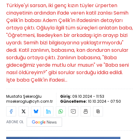
Türkiye'yi sarsan, iki genç kızın tüyler ürperten
cinayetinin ardından ifade veren katil zanlısı Semih
Çelik'in babası Adem Çelik'in ifadesinin detayları
ortaya çıktı. Oğluyla ilgili tüm süreçleri anlatan baba,
"Öğretmeni, lisedeyken bir arkadaşı için arayıp bizi
uyardı. Semih bizi bilgisayarına yaklaştırmıyordu"
dedi. Katil zanlının, babasına, kan donduran sorular
sorduğu ortaya çıktı. Zanlının babasına, "Baba
gideceğimiz yerde mutlu olur musun" ve "Baba seni
nasıl öldüreyim?" gibi sorular sorduğu iddia edildi.
İşte baba Çelik'in ifadesi...
Mustafa Şekeroğlu
Giriş:
09.10.2024 - 11:53
msekeroglu@cyh.com.tr
Güncelleme:
10.10.2024 - 07:50
ABONE OL