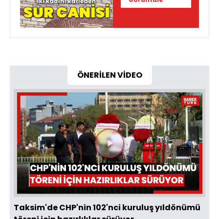
ÖNERİLEN VİDEO
Videoyu
Oynat
Taksim'de CHP'nin 102'nci kuruluş yıldönümü