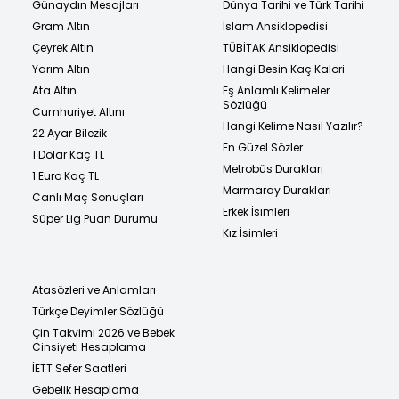
Günaydın Mesajları
Dünya Tarihi ve Türk Tarihi
Gram Altın
İslam Ansiklopedisi
Çeyrek Altın
TÜBİTAK Ansiklopedisi
Yarım Altın
Hangi Besin Kaç Kalori
Ata Altın
Eş Anlamlı Kelimeler
Sözlüğü
Cumhuriyet Altını
Hangi Kelime Nasıl Yazılır?
22 Ayar Bilezik
En Güzel Sözler
1 Dolar Kaç TL
Metrobüs Durakları
1 Euro Kaç TL
Marmaray Durakları
Canlı Maç Sonuçları
Erkek İsimleri
Süper Lig Puan Durumu
Kız İsimleri
Atasözleri ve Anlamları
Türkçe Deyimler Sözlüğü
Çin Takvimi 2026 ve Bebek
Cinsiyeti Hesaplama
İETT Sefer Saatleri
Gebelik Hesaplama