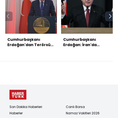
Cumhurbaşkanı
Cumhurbaşkanı
Erdoğan'dan Terörsüz
Erdoğan: İran'da
Türkiye mesajı:
çatışma herkese
Başaracağız,
kaybettirir
hedefimize ulaşacağız
Son Dakika Haberleri
Canlı Borsa
Haberler
Namaz Vakitleri 2026