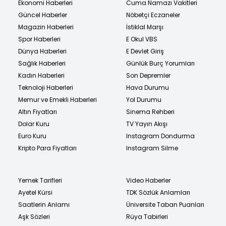
Ekonomi Haberleri
Cuma Namazı Vakitleri
Güncel Haberler
Nöbetçi Eczaneler
Magazin Haberleri
İstiklal Marşı
Spor Haberleri
E Okul VBS
Dünya Haberleri
E Devlet Giriş
Sağlık Haberleri
Günlük Burç Yorumları
Kadın Haberleri
Son Depremler
Teknoloji Haberleri
Hava Durumu
Memur ve Emekli Haberleri
Yol Durumu
Altın Fiyatları
Sinema Rehberi
Dolar Kuru
TV Yayın Akışı
Euro Kuru
Instagram Dondurma
Kripto Para Fiyatları
Instagram Silme
Yemek Tarifleri
Video Haberler
Ayetel Kürsi
TDK Sözlük Anlamları
Saatlerin Anlamı
Üniversite Taban Puanları
Aşk Sözleri
Rüya Tabirleri