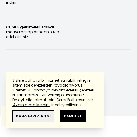
indirin
Günlük gelişmeleri sosyal
medya hesaplarından takip
edebilirsiniz.
Sizlere daha iyi bir hizmet sunabilmek için
sitemizde çerezlerden faydalanıyoruz.
Sitemizi kullanmaya devam ederek çerezleri
Powered by
Translate
kullanmamıza izin vermiş oluyorsunuz.
Detaylı bilgi almak için
‘Çerez Politikasını’
ve
‘Aydınlatma Metnini’
inceleyebilirsiniz.
Bu çeviride
Google Translete
kullanılmıştır.
Anlam ve çeviri hatalarından
haberturk.com
DAHA FAZLA BİLGİ
KABUL ET
sorumlu değildir.