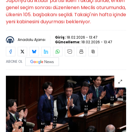
Japonya'da iktidar partisi lideri Takaiçi Sanae, erken
genel seçim sonrası düzenlenen Meclis oturumunda,
ülkenin 105. başbakanı seçildi. Takaiçi'nin hafta içinde
yeni kabinesini duyurması bekleniyor.
Giriş:
18.02.2026 - 13:47
Anadolu Ajansı
Güncelleme:
18.02.2026 - 13:47
ABONE OL