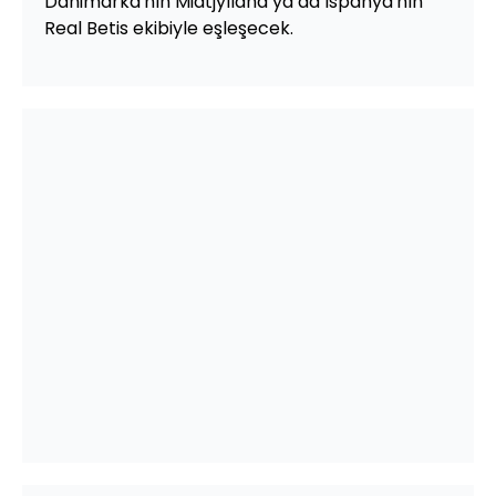
Danimarka'nın Midtjylland ya da İspanya'nın
Real Betis ekibiyle eşleşecek.