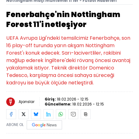
Nottingham maçı muhtemel 11'ler - Futbol Haberleri
Fenerbahçe'nin Nottingham
Forest 11'i netleşiyor
UEFA Avrupa Ligi'ndeki temsilcimiz Fenerbahçe, son
16 play-off turunda yarın akşam Nottingham
Forest'ı konuk edecek. Sarı-lacivertliler, rakibini
mağlup ederek İngiltere'deki rövanş öncesi avantaj
yakalamak istiyor. Teknik direktör Domenico
Tedesco, karşılaşma öncesi sahaya süreceği
kadroyu ise büyük ölçüde netleştirdi.
Giriş:
18.02.2026 - 12:15
Ajanslar
Güncelleme:
18.02.2026 - 12:15
ABONE OL