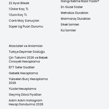
Hangi Kelime Nasıl Yazılır?
22 Ayar Bilezik
En Güzel Sözler
1 Dolar Kaç TL
Metrobüs Durakları
1 Euro Kaç TL
Marmaray Durakları
Canlı Maç Sonuçları
Erkek İsimleri
Süper Lig Puan Durumu
Kız İsimleri
Atasözleri ve Anlamları
Türkçe Deyimler Sözlüğü
Çin Takvimi 2026 ve Bebek
Cinsiyeti Hesaplama
İETT Sefer Saatleri
Gebelik Hesaplama
Yükselen Burç Hesaplama
2026
Yüzde Hesaplama
Geçmiş Döviz Fiyatları
Adım Adım Instagram
Hesap Dondurma 2026