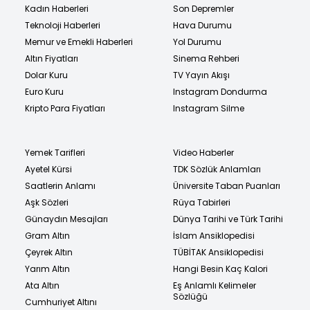
Kadın Haberleri
Son Depremler
Teknoloji Haberleri
Hava Durumu
Memur ve Emekli Haberleri
Yol Durumu
Altın Fiyatları
Sinema Rehberi
Dolar Kuru
TV Yayın Akışı
Euro Kuru
Instagram Dondurma
Kripto Para Fiyatları
Instagram Silme
Yemek Tarifleri
Video Haberler
Ayetel Kürsi
TDK Sözlük Anlamları
Saatlerin Anlamı
Üniversite Taban Puanları
Aşk Sözleri
Rüya Tabirleri
Günaydın Mesajları
Dünya Tarihi ve Türk Tarihi
Gram Altın
İslam Ansiklopedisi
Çeyrek Altın
TÜBİTAK Ansiklopedisi
Yarım Altın
Hangi Besin Kaç Kalori
Ata Altın
Eş Anlamlı Kelimeler
Sözlüğü
Cumhuriyet Altını