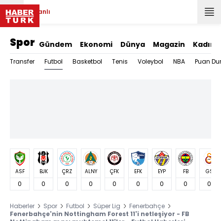
Canlı
Spor
Gündem
Ekonomi
Dünya
Magazin
Kadın
Futbol
Transfer
Basketbol
Tenis
Voleybol
NBA
Puan Du
ASF
BJK
ÇRZ
ALNY
ÇFK
EFK
EYP
FB
GS
0
0
0
0
0
0
0
0
0
Haberler
Spor
Futbol
Süper Lig
Fenerbahçe
Fenerbahçe'nin Nottingham Forest 11'i netleşiyor - FB