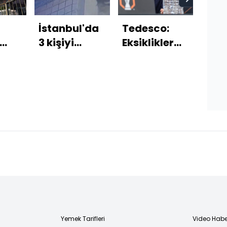
İstanbul'da
Tedesco:
Oku
3 kişiyi
Eksiklikler
ara 
öldüren cani
problem
kalk
2 bin
yakalandı!
değil, biz
mu?
ite
hazırız!
Tek
açı
Yemek Tarifleri
Video Habe