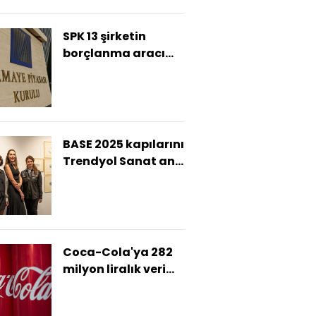
SPK 13 şirketin
borçlanma aracı
ihraç başvurusunu
onayladı
BASE 2025 kapılarını
Trendyol Sanat ana
partnerliğinde açtı
Coca-Cola'ya 282
milyon liralık veri
silme cezası