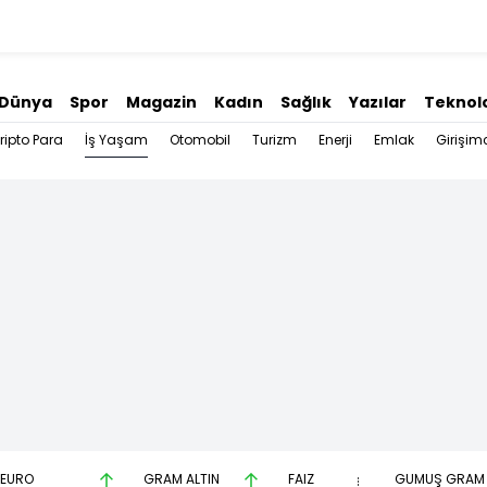
Dünya
Spor
Magazin
Kadın
Sağlık
Yazılar
Teknolo
İş Yaşam
ripto Para
Otomobil
Turizm
Enerji
Emlak
Girişimc
EURO
GRAM ALTIN
FAİZ
GÜMÜŞ GRAM