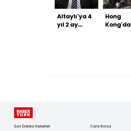
Altaylı'ya 4
Hong
yıl 2 ay
Kong'da
hapis
yangın
faciası: 
daireli s
yanıyor
Son Dakika Haberleri
Canlı Borsa