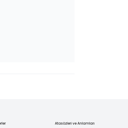
llarda
F.Bahçe 5
Galatasaray’d
tatil
eksikle
derbi öncesi
ıyor
Ferencvaros
bek alarmı!
 Bakan
karşısında!
in'den
klama
rler
Atasözleri ve Anlamları