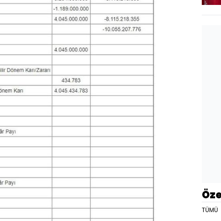
Öze
TÜMÜ