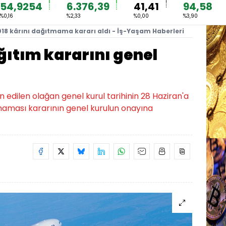
54,9254
6.376,39
41,41
94,58
%0,16
%2,33
%0,00
%3,90
18 kârını dağıtmama kararı aldı - İş-Yaşam Haberleri
ğıtım kararını genel
 edilen olağan genel kurul tarihinin 28 Haziran'a
ılmaması kararının genel kurulun onayına