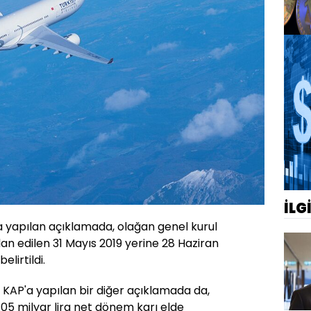
İLG
 yapılan açıklamada, olağan genel kurul
lan edilen 31 Mayıs 2019 yerine 28 Haziran
elirtildi.
 KAP'a yapılan bir diğer açıklamada da,
5 milyar lira net dönem karı elde