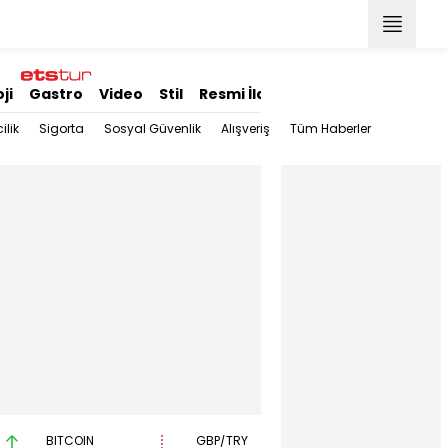
ji
Gastro
Video
Stil
Resmi İlanlar
ilik
Sigorta
Sosyal Güvenlik
Alışveriş
Tüm Haberler
BITCOIN
GBP/TRY
EUR/USD
B