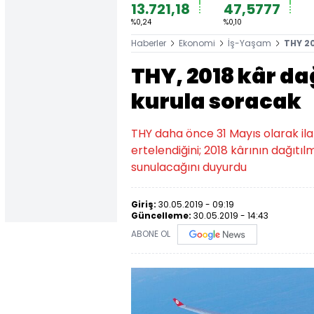
13.721,18
47,5777
%0,24
%0,10
Haberler
Ekonomi
İş-Yaşam
THY 20
THY, 2018 kâr da
kurula soracak
THY daha önce 31 Mayıs olarak ilan
ertelendiğini; 2018 kârının dağıt
sunulacağını duyurdu
Giriş:
30.05.2019 - 09:19
Güncelleme:
30.05.2019 - 14:43
ABONE OL