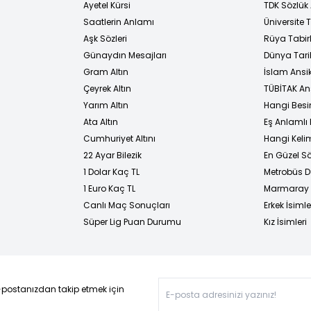
Ayetel Kürsi
TDK Sözlük
i
Saatlerin Anlamı
Üniversite
Aşk Sözleri
Rüya Tabirl
Günaydın Mesajları
Dünya Tarih
Gram Altın
İslam Ansi
Çeyrek Altın
TÜBİTAK An
Yarım Altın
Hangi Besi
Ata Altın
Eş Anlamlı 
Cumhuriyet Altını
Hangi Kelim
22 Ayar Bilezik
En Güzel Sö
1 Dolar Kaç TL
Metrobüs D
1 Euro Kaç TL
Marmaray D
Canlı Maç Sonuçları
Erkek İsimle
Süper Lig Puan Durumu
Kız İsimleri
-postanızdan takip etmek için