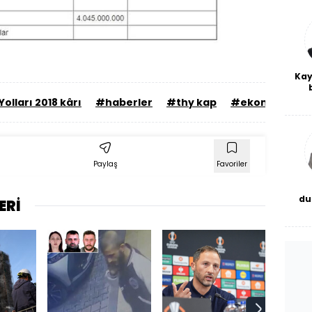
Kay
De
olları 2018 kârı
#haberler
#thy kap
#ekonomi
#
haf
a
bl
Paylaş
Favoriler
du
ERİ
bor