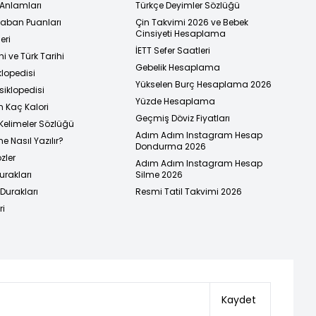
 Anlamları
Türkçe Deyimler Sözlüğü
 Taban Puanları
Çin Takvimi 2026 ve Bebek
Cinsiyeti Hesaplama
eri
İETT Sefer Saatleri
i ve Türk Tarihi
Gebelik Hesaplama
klopedisi
Yükselen Burç Hesaplama 2026
siklopedisi
Yüzde Hesaplama
n Kaç Kalori
Geçmiş Döviz Fiyatları
Kelimeler Sözlüğü
Adım Adım Instagram Hesap
e Nasıl Yazılır?
Dondurma 2026
zler
Adım Adım Instagram Hesap
urakları
Silme 2026
urakları
Resmi Tatil Takvimi 2026
ri
Kaydet