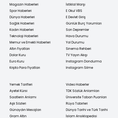
Magazin Haberleri
İstiklal Marşı
Spor Haberleri
E Okul VBS
Dünya Haberleri
E Devlet Giriş
Sağlık Haberleri
Günlük Burç Yorumları
Kadın Haberleri
Son Depremler
Teknoloji Haberleri
Hava Durumu
Memur ve Emekli Haberleri
Yol Durumu
Altın Fiyatları
Sinema Rehberi
Dolar Kuru
TV Yayın Akışı
Euro Kuru
Instagram Dondurma
Kripto Para Fiyatları
Instagram Silme
Yemek Tarifleri
Video Haberler
Ayetel Kürsi
TDK Sözlük Anlamları
Saatlerin Anlamı
Üniversite Taban Puanları
Aşk Sözleri
Rüya Tabirleri
Günaydın Mesajları
Dünya Tarihi ve Türk Tarihi
Gram Altın
İslam Ansiklopedisi