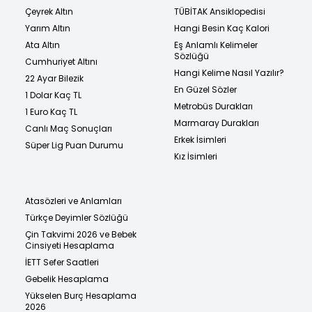
Çeyrek Altın
TÜBİTAK Ansiklopedisi
Yarım Altın
Hangi Besin Kaç Kalori
Ata Altın
Eş Anlamlı Kelimeler
Sözlüğü
Cumhuriyet Altını
Hangi Kelime Nasıl Yazılır?
22 Ayar Bilezik
En Güzel Sözler
1 Dolar Kaç TL
Metrobüs Durakları
1 Euro Kaç TL
Marmaray Durakları
Canlı Maç Sonuçları
Erkek İsimleri
Süper Lig Puan Durumu
Kız İsimleri
Atasözleri ve Anlamları
Türkçe Deyimler Sözlüğü
Çin Takvimi 2026 ve Bebek
Cinsiyeti Hesaplama
İETT Sefer Saatleri
Gebelik Hesaplama
Yükselen Burç Hesaplama
2026