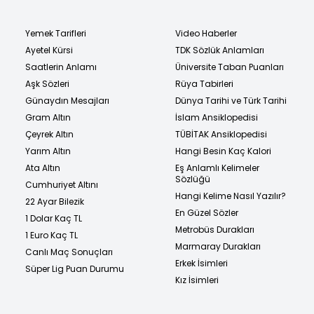
Yemek Tarifleri
Video Haberler
Ayetel Kürsi
TDK Sözlük Anlamları
Saatlerin Anlamı
Üniversite Taban Puanları
Aşk Sözleri
Rüya Tabirleri
Günaydın Mesajları
Dünya Tarihi ve Türk Tarihi
Gram Altın
İslam Ansiklopedisi
Çeyrek Altın
TÜBİTAK Ansiklopedisi
Yarım Altın
Hangi Besin Kaç Kalori
Ata Altın
Eş Anlamlı Kelimeler
Sözlüğü
Cumhuriyet Altını
Hangi Kelime Nasıl Yazılır?
22 Ayar Bilezik
En Güzel Sözler
1 Dolar Kaç TL
Metrobüs Durakları
1 Euro Kaç TL
Marmaray Durakları
Canlı Maç Sonuçları
Erkek İsimleri
Süper Lig Puan Durumu
Kız İsimleri